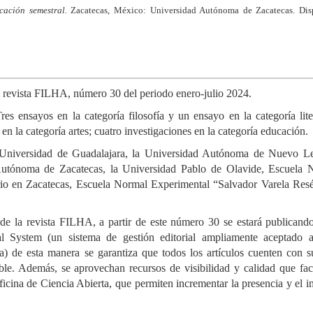
cación semestral.
Zacatecas, México: Universidad Autónoma de Zacatecas. Dis
la revista FILHA, número 30 del periodo enero-julio 2024.
es ensayos en la categoría filosofía y un ensayo en la categoría lite
 en la categoría artes; cuatro investigaciones en la categoría educación.
la Universidad de Guadalajara, la Universidad Autónoma de Nuevo Le
utónoma de Zacatecas, la Universidad Pablo de Olavide, Escuela 
io en Zacatecas, Escuela Normal Experimental “Salvador Varela Resé
 de la revista FILHA, a partir de este número 30 se estará publicand
l System (un sistema de gestión editorial ampliamente aceptado a
ca) de esta manera se garantiza que todos los artículos cuenten con 
table. Además, se aprovechan recursos de visibilidad y calidad que faci
icina de Ciencia Abierta, que permiten incrementar la presencia y el 