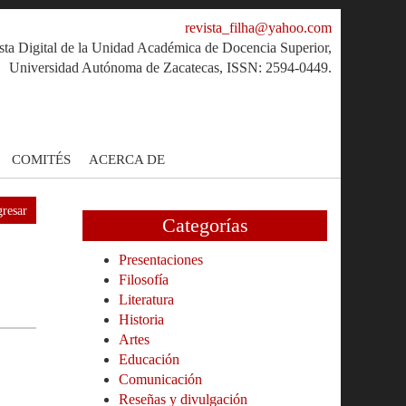
revista_filha@yahoo.com
sta Digital de la Unidad Académica de Docencia Superior,
Universidad Autónoma de Zacatecas, ISSN: 2594-0449.
COMITÉS
ACERCA DE
resar
Categorías
Presentaciones
Filosofía
Literatura
Historia
Artes
Educación
Comunicación
Reseñas y divulgación