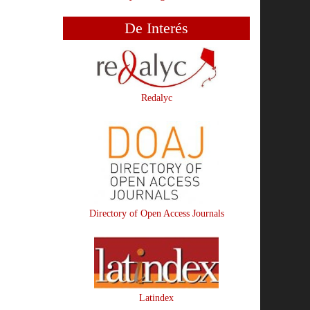
De Interés
Redalyc
Directory of Open Access Journals
Latindex