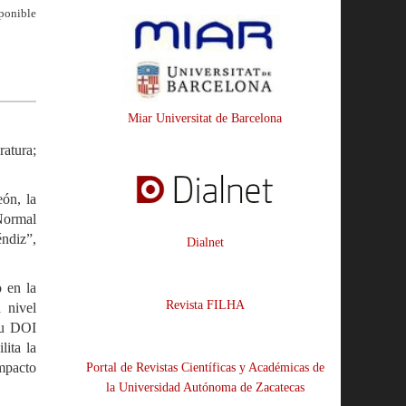
ponible
Miar Universitat de Barcelona
ratura;
ón, la
Normal
ndiz”,
Dialnet
o en la
Revista FILHA
 nivel
su DOI
lita la
impacto
Portal de Revistas Científicas y Académicas de
la Universidad Autónoma de Zacatecas