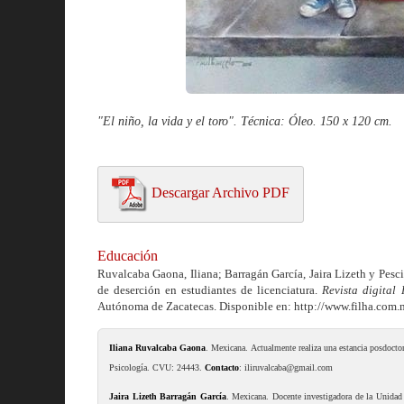
"El niño, la vida y el toro". Técnica: Óleo. 150 x 120 cm.
Descargar Archivo PDF
Educación
Ruvalcaba Gaona, Iliana; Barragán García, Jaira Lizeth y Pesci
de deserción en estudiantes de licenciatura.
Revista digital
Autónoma de Zacatecas. Disponible en: http://www.filha.com.
Iliana Ruvalcaba Gaona
. Mexicana. Actualmente realiza una estancia posdoct
Psicología. CVU: 24443.
Contacto
: iliruvalcaba@gmail.com
Jaira Lizeth Barragán García
. Mexicana. Docente investigadora de la Unida