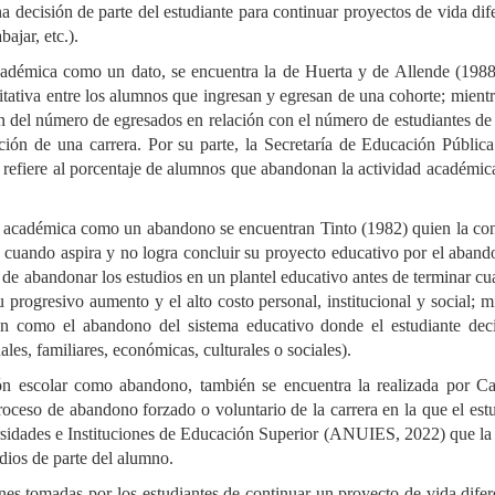
ecisión de parte del estudiante para continuar proyectos de vida dif
ajar, etc.).
académica como un dato, se encuentra la de Huerta y de Allende (1988
titativa entre los alumnos que ingresan y egresan de una cohorte; mient
n del número de egresados en relación con el número de estudiantes d
ión de una carrera. Por su parte, la Secretaría de Educación Públic
refiere al porcentaje de alumnos que abandonan la actividad académic
ón académica como un abandono se encuentran Tinto (1982) quien la co
e cuando aspira y no logra concluir su proyecto educativo por el aban
 de abandonar los estudios en un plantel educativo antes de terminar cu
 progresivo aumento y el alto costo personal, institucional y social; m
n como el abandono del sistema educativo donde el estudiante dec
les, familiares, económicas, culturales o sociales).
ión escolar como abandono, también se encuentra la realizada por Car
ceso de abandono forzado o voluntario de la carrera en la que el est
rsidades e Instituciones de Educación Superior (ANUIES, 2022) que la
dios de parte del alumno.
nes tomadas por los estudiantes de continuar un proyecto de vida difer