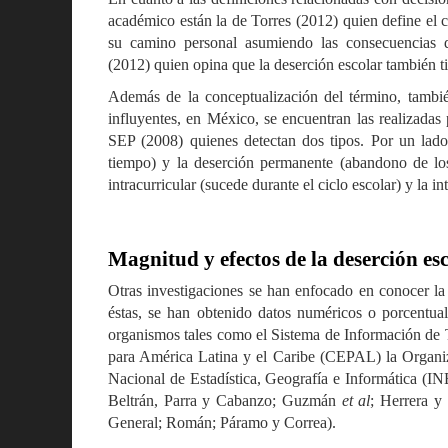
académico están la de Torres (2012) quien define el 
su camino personal asumiendo las consecuencias d
(2012) quien opina que la deserción escolar también t
Además de la conceptualización del término, también
influyentes, en México, se encuentran las realiza
SEP (2008) quienes detectan dos tipos. Por un lad
tiempo) y la deserción permanente (abandono de los
intracurricular (sucede durante el ciclo escolar) y la int
Magnitud y efectos de la deserción es
Otras investigaciones se han enfocado en conocer la 
éstas, se han obtenido datos numéricos o porcentua
organismos tales como el Sistema de Información d
para América Latina y el Caribe (CEPAL) la Organi
Nacional de Estadística, Geografía e Informática (I
Beltrán, Parra y Cabanzo; Guzmán
et al
; Herrera y
General; Román; Páramo y Correa).