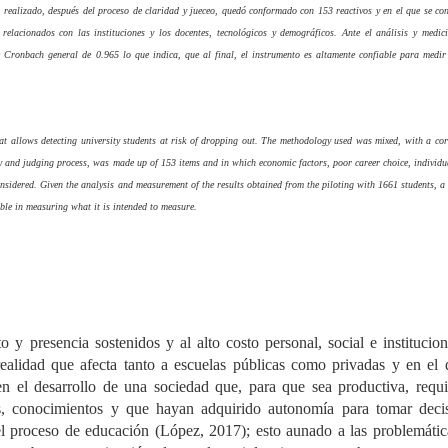
o realizado, después del proceso de claridad y jueceo, quedó conformado con 153 reactivos y en el que se co
 relacionados con las instituciones y los docentes, tecnológicos y demográficos. Ante el análisis y medic
e Cronbach general de 0.965 lo que indica, que al final, el instrumento es altamente confiable para medir
hat allows detecting university students at risk of dropping out. The methodology used was mixed, with a cor
ity and judging process, was made up of 153 items and in which economic factors, poor career choice, individua
onsidered. Given the analysis and measurement of the results obtained from the piloting with 1661 students, 
able in measuring what it is intended to measure.
 y presencia sostenidos y al alto costo personal, social e institucio
realidad que afecta tanto a escuelas públicas como privadas y en el
 en el desarrollo de una sociedad que, para que sea productiva, requ
s, conocimientos y que hayan adquirido autonomía para tomar decis
el proceso de educación (López, 2017); esto aunado a las problemátic