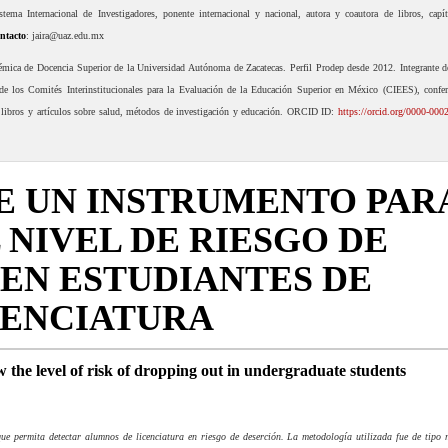
tema Internacional de Investigadores, ponente internacional y nacional, autora y coautora de libros, capí
ntacto
: jaira@uaz.edu.mx
émica de Docencia Superior de la Universidad Autónoma de Zacatecas. Perfil Prodep desde 2012. Integrante 
e los Comités Interinstitucionales para la Evaluación de la Educación Superior en México (CIEES), confer
de libros y artículos sobre salud, métodos de investigación y educación. ORCID ID:
https://orcid.org/0000-000
E UN INSTRUMENTO PAR
NIVEL DE RIESGO DE
EN ESTUDIANTES DE
CENCIATURA
the level of risk of dropping out in undergraduate students
 que permita detectar alumnos de licenciatura en riesgo de deserción. La metodología utilizada fue de tipo 