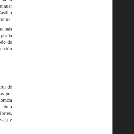
ntinuar
stillo
futura.
las más
por la
odo de
erción
rtir de
os por
nómica
tituto
Torres,
vala y