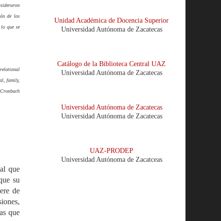
nsideraron
ión de los
Unidad Académica de Docencia Superior
 lo que se
Universidad Autónoma de Zacatecas
Catálogo de la Biblioteca Central UAZ
relational
Universidad Autónoma de Zacatecas
l, family,
a Cronbach
Universidad Autónoma de Zacatecas
Universidad Autónoma de Zacatecas
UAZ-PRODEP
Universidad Autónoma de Zacatceas
nal que
 que su
iere de
iones,
as que