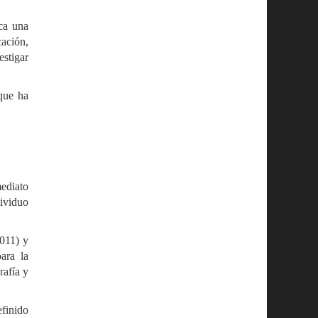
ca una
ación,
estigar
 que ha
mediato
dividuo
2011) y
ara la
rafía y
efinido