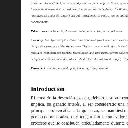
diseño correlacional, de tipo documental y con alcance descriptivo. El instrument
factores de tipo económicos, mala elección de carrera, individuales, familiares,
resultados obtenidos del pilotaje con 1661 estudiantes, se obtiene con un alfa d
pretende medir.
Palabras clave
: instrumento, deserción escolar, universitario, causa, detección.
Summary
: The objective of this research was the development of an instrument t
design, documentary, and descriptive scope. The instrument created, after the clar
related to institutions and teachers, technological and demographic factors were c
´s Alpha of 0.965 was obtained, which indicates that, the instrument is highly reli
Keywords
: instrument, school dropout, university, cause, detection.
Introducción
El tema de la deserción escolar, debido a su aumento
implica, ha ganado interés, al ser considerado una 
principal problemática a largo plazo, se manifiesta
personas preparadas, que tengan formación, valore
procesos que se consiguen articuladamente durante 