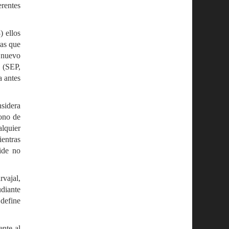
erentes
) ellos
ras que
e nuevo
a (SEP,
a antes
nsidera
dono de
alquier
ientras
ide no
vajal,
udiante
 define
ente al