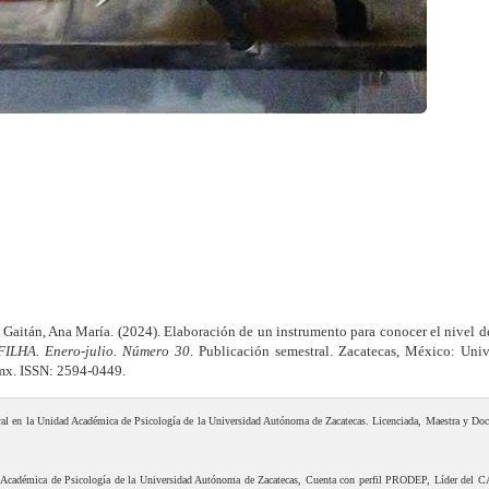
 Gaitán, Ana María. (2024). Elaboración de un instrumento para conocer el nivel d
 FILHA. Enero-julio. Número 30
. Publicación semestral. Zacatecas, México: Univ
mx. ISSN: 2594-0449.
oral en la Unidad Académica de Psicología de la Universidad Autónoma de Zacatecas. Licenciada, Maestra y Doc
d Académica de Psicología de la Universidad Autónoma de Zacatecas, Cuenta con perfil PRODEP, Líder del