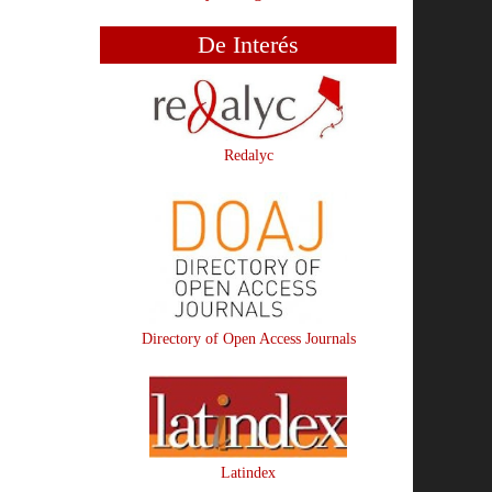
De Interés
Redalyc
Directory of Open Access Journals
Latindex