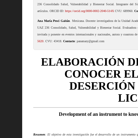
236 Consolidado Salud, Vulnerabilidad y Bienestar Social. Integrante del Sis
artículos. ORCID ID:
https://orcid.org/0000-0002-2040-514X
CVU: 689960.
Co
Ana María Pesci Gaitán
. Mexicana. Docente investigadora de la Unidad Acad
UAZ 236 Consolidado, Salud, Vulnerabilidad y Bienestar Social. Evaluadora d
invitada y ponente en eventos internacionales y nacionales, autora y coautora 
5620
. CVU: 43418.
Contacto
: panamary@gmail.com
ELABORACIÓN D
CONOCER EL 
DESERCIÓN 
LI
Development of an instrument to know 
Resumen
: El objetivo de esta investigación fue el desarrollo de un instrumento