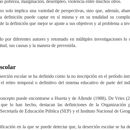
omo pobreza, marginación, desempleo, violencia entre muchos otros.
o solo implica una variedad de perspectivas, sino que, además, abar
a definición puede captar en sí misma y en su totalidad su complic
e la definición que mejor se ajuste a sus objetivos y al problema a inv
do por diferentes autores y retomado en múltiples investigaciones lo
tud, sus causas y la manera de prevenirla.
escolar
serción escolar se ha definido como la no inscripción en el período in
el retiro temporal o definitivo del sistema educativo de parte del in
l concepto puede encontrarse a Huerta y de Allende (1988), De Vries (
 que lo han hecho, destacan las definiciones de la Organización p
cretaría de Educación Pública (SEP) y el Instituto Nacional de Geog
ificación en la que se puede detectar que, la deserción escolar se ha d