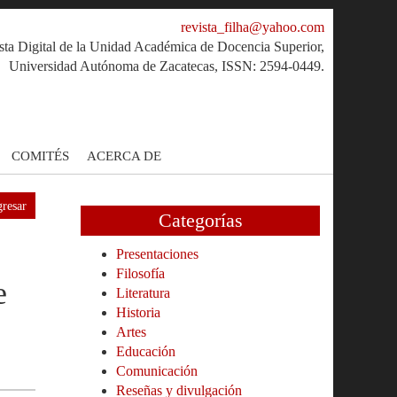
revista_filha@yahoo.com
sta Digital de la Unidad Académica de Docencia Superior,
Universidad Autónoma de Zacatecas, ISSN: 2594-0449.
COMITÉS
ACERCA DE
resar
Categorías
Presentaciones
Filosofía
e
Literatura
Historia
Artes
Educación
Comunicación
Reseñas y divulgación