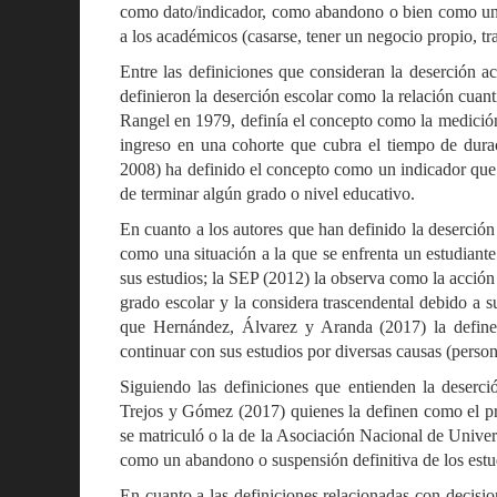
como dato/indicador, como abandono o bien como una d
a los académicos (casarse, tener un negocio propio, trab
Entre las definiciones que consideran la deserción 
definieron la deserción escolar como la relación cuan
Rangel en 1979, definía el concepto como la medició
ingreso en una cohorte que cubra el tiempo de durac
2008) ha definido el concepto como un indicador que 
de terminar algún grado o nivel educativo.
En cuanto a los autores que han definido la deserci
como una situación a la que se enfrenta un estudiant
sus estudios; la SEP (2012) la observa como la acción
grado escolar y la considera trascendental debido a su
que Hernández, Álvarez y Aranda (2017) la define
continuar con sus estudios por diversas causas (persona
Siguiendo las definiciones que entienden la deserc
Trejos y Gómez (2017) quienes la definen como el pro
se matriculó o la de la Asociación Nacional de Unive
como un abandono o suspensión definitiva de los estu
En cuanto a las definiciones relacionadas con decisio