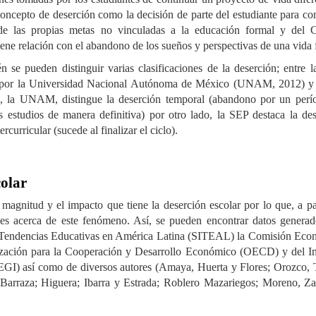
concepto de deserción como la decisión de parte del estudiante para co
e las propias metas no vinculadas a la educación formal y del Ca
iene relación con el abandono de los sueños y perspectivas de una vida 
 se pueden distinguir varias clasificaciones de la deserción; entre 
das por la Universidad Nacional Autónoma de México (UNAM, 2012) y 
o, la UNAM, distingue la deserción temporal (abandono por un perí
 estudios de manera definitiva) por otro lado, la SEP destaca la des
ercurricular (sucede al finalizar el ciclo).
colar
magnitud y el impacto que tiene la deserción escolar por lo que, a pa
les acerca de este fenómeno. Así, se pueden encontrar datos generad
e Tendencias Educativas en América Latina (SITEAL) la Comisión Eco
zación para la Cooperación y Desarrollo Económico (OECD) y del Ins
NEGI) así como de diversos autores (Amaya, Huerta y Flores; Orozco, 
 Barraza; Higuera; Ibarra y Estrada; Roblero Mazariegos; Moreno, Za