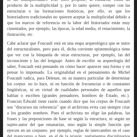
producto de la multiplicidad y, por lo tanto quiere, romper con las
estructuras o las formaciones históricas, por ello, es que los
historiadores tradicionales no quieren aceptar la multiplicidad debido a
que los marcos de referencia en la labor del historiador están muy
cimentados, por ejemplo, las épocas, la edad media, el renacimiento, la
ilustración, etc.
Cabe aclarar que Foucault está en una etapa arqueológica que se nutre
del estructuralismo, pero para él, dicha corriente epistemológica tiene
que ver con la búsqueda de otras estructuras, por ejemplo, las del
inconsciente y las del lenguaje. Antes de escribir su arqueología del
saber, Foucault está pensando en cómo hacer aparecer una forma y en
pensar lo impensado. La originalidad en el pensamiento de Michel
Foucault radica, para Deleuze, en su manera particular de determinar
los
corpus
: no lo hace, ni en función de frecuencias o de constantes
lingüísticas, ni en virtud de cualidades personales de aquellos que
hablan o escriben (grandes pensadores, hombres de Estado, etc.).
Francois Edwald tiene razón cuando dice que los
corpus
de Foucault
son “discursos sin referencia” que el archivista evita casi siempre citar
a los grandes nombres. Pues el archivista no elige las palabras, las
frases y las preposiciones de base ni según la estructura, ni según un
sujeto-autor del que emanarían, sino según la simple función que
ejercen en un conjunto: por ejemplo, reglas de intercambio en el caso
del manicomio o bien, en el de la prisión; reglamentos disciplinarios