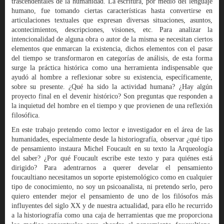
trascendentales de la humanidad. La escritura, por medio del lenguaje
humano, fue tomando ciertas características hasta convertirse en
articulaciones textuales que expresan diversas situaciones, asuntos,
acontecimientos, descripciones, visiones, etc. Para analizar la
intencionalidad de alguna obra o autor de la misma se necesitan ciertos
elementos que enmarcan la existencia, dichos elementos con el pasar
del tiempo se transformaron en categorías de análisis, de esta forma
surge la práctica histórica como una herramienta indispensable que
ayudó al hombre a reflexionar sobre su existencia, específicamente,
sobre su presente. ¿Qué ha sido la actividad humana? ¿Hay algún
proyecto final en el devenir histórico? Son preguntas que responden a
la inquietud del hombre en el tiempo y que provienen de una reflexión
filosófica.
En este trabajo pretendo como lector e investigador en el área de las
humanidades, especialmente desde la historiografía, observar ¿qué tipo
de pensamiento instaura Michel Foucault en su texto la Arqueología
del saber? ¿Por qué Foucault escribe este texto y para quiénes está
dirigido? Para adentrarnos a querer develar el pensamiento
foucaultiano necesitamos un soporte epistemológico como en cualquier
tipo de conocimiento, no soy un psicoanalista, ni pretendo serlo, pero
quiero entender mejor el pensamiento de uno de los filósofos más
influyentes del siglo XX y de nuestra actualidad, para ello he recurrido
a la historiografía como una caja de herramientas que me proporciona