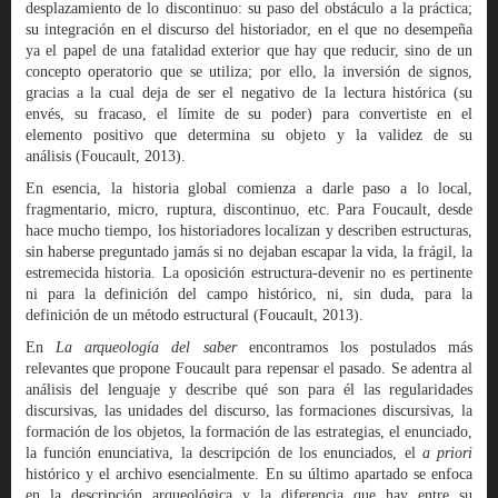
desplazamiento de lo discontinuo: su paso del obstáculo a la práctica;
su integración en el discurso del historiador, en el que no desempeña
ya el papel de una fatalidad exterior que hay que reducir, sino de un
concepto operatorio que se utiliza; por ello, la inversión de signos,
gracias a la cual deja de ser el negativo de la lectura histórica (su
envés, su fracaso, el límite de su poder) para convertiste en el
elemento positivo que determina su objeto y la validez de su
análisis (Foucault, 2013).
En esencia, la historia global comienza a darle paso a lo local,
fragmentario, micro, ruptura, discontinuo, etc. Para Foucault, desde
hace mucho tiempo, los historiadores localizan y describen estructuras,
sin haberse preguntado jamás si no dejaban escapar la vida, la frágil, la
estremecida historia. La oposición estructura-devenir no es pertinente
ni para la definición del campo histórico, ni, sin duda, para la
definición de un método estructural (Foucault, 2013).
En
La arqueología del saber
encontramos los postulados más
relevantes que propone Foucault para repensar el pasado. Se adentra al
análisis del lenguaje y describe qué son para él las regularidades
discursivas, las unidades del discurso, las formaciones discursivas, la
formación de los objetos, la formación de las estrategias, el enunciado,
la función enunciativa, la descripción de los enunciados, el
a priori
histórico y el archivo esencialmente. En su último apartado se enfoca
en la descripción arqueológica y la diferencia que hay entre su