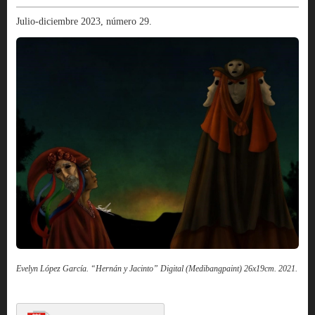
Julio-diciembre 2023, número 29.
Evelyn López García. “Hernán y Jacinto” Digital (Medibangpaint) 26x19cm. 2021.