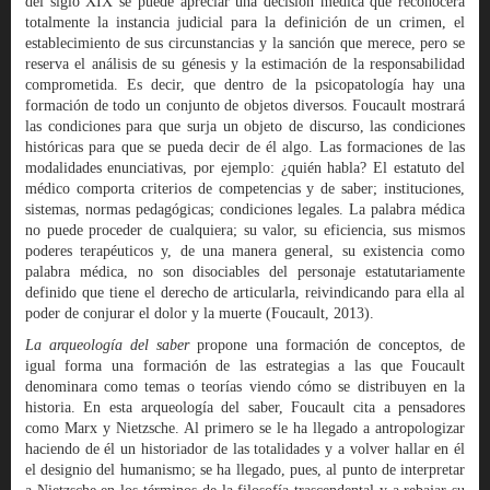
del siglo XIX se puede apreciar una decisión médica que reconocerá
totalmente la instancia judicial para la definición de un crimen, el
establecimiento de sus circunstancias y la sanción que merece, pero se
reserva el análisis de su génesis y la estimación de la responsabilidad
comprometida. Es decir, que dentro de la psicopatología hay una
formación de todo un conjunto de objetos diversos. Foucault mostrará
las condiciones para que surja un objeto de discurso, las condiciones
históricas para que se pueda decir de él algo. Las formaciones de las
modalidades enunciativas, por ejemplo: ¿quién habla? El estatuto del
médico comporta criterios de competencias y de saber; instituciones,
sistemas, normas pedagógicas; condiciones legales. La palabra médica
no puede proceder de cualquiera; su valor, su eficiencia, sus mismos
poderes terapéuticos y, de una manera general, su existencia como
palabra médica, no son disociables del personaje estatutariamente
definido que tiene el derecho de articularla, reivindicando para ella al
poder de conjurar el dolor y la muerte (Foucault, 2013).
La arqueología del saber
propone una formación de conceptos, de
igual forma una formación de las estrategias a las que Foucault
denominara como temas o teorías viendo cómo se distribuyen en la
historia. En esta arqueología del saber, Foucault cita a pensadores
como Marx y Nietzsche. Al primero se le ha llegado a antropologizar
haciendo de él un historiador de las totalidades y a volver hallar en él
el designio del humanismo; se ha llegado, pues, al punto de interpretar