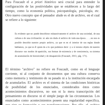
Para Foucault el
a
priori histórico
será crucial para entender la
configuración de las positividades que se establecen a lo largo del
tiempo, como la economía política, psicopatología, psicología, etc.
Otro nuevo concepto que el pensador alude es el de archivo, en el cual
se refiere a lo siguiente:
Es evidente que no puede describirse exhaustivamente el archivo de una sociedad, de una
cultura o de una civilización: ni aún sin duda el archivo de toda una época… ...no nos es
posible describir nuestro propio archivo, ya que es en el interior de sus reglas donde
hablamos, ya que es él quien da a lo que podemos decir -y a sí mismo objeto de nuestro
discurso- sus modos de aparición, sus formas de existencia y de coexistencia, su sistema
de acumulación de historicidad y de desaparición (Foucault, 2013, pág. 171).
El término “archivo” no refiere en Foucault, como en el lenguaje
corriente, ni al conjunto de documentos que una cultura conserva
como memoria y testimonio de su pasado ni a la institución encargada
de acumularlos. El archivo es el sistema de las condiciones históricas
de posibilidad de los enunciados, considerados éstos como
acontecimientos discursivos, no son ni la mera transcripción del
pensamiento en discurso ni el simple juego de las circunstancias. Los
enunciados como acontecimientos poseen una regularidad específica,
que rige su formación y sus transformaciones. Por ello, el archivo