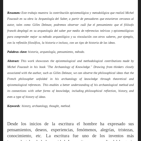
Resumen:
Este trabajo muestra la contribución epistemológica y metodológica que realizó Michel
Foucault en su obra la Arqueología del Saber, a partir de pensadores que estuvieron cercanos al
autor, tales como Gilles Deleuze, podremos observar cuál fue el pensamiento que el filósofo
francés desplegó en su arqueología del saber por medio de referencias teóricas y epistemológicas
para comprender mejor su método arqueológico y su vinculación con otros saberes, por ejemplo,
con la reflexión filosófica, la historia e incluso, con un tipo de historia de las ideas.
Palabras clave:
historia, arqueología, pensamiento, método.
Abstract:
This work showcases the epistemological and methodological contributions made by
Michel Foucault in his book "The Archaeology of Knowledge." Drawing from thinkers closely
associated with the author, such as Gilles Deleuze, we can observe the philosophical ideas that the
French philosopher unfolded in his archaeology of knowledge through theoretical and
epistemological references. This enables a better understanding of his archaeological method and
its connections with other forms of knowledge, including philosophical reflection, history, and
even a type of history of ideas.
Keywords
: history, archaeology, thought, method.
Desde los inicios de la escritura el hombre ha expresado sus
pensamientos, deseos, experiencias, fenómenos, alegrías, tristezas,
conocimiento, etc. La escritura fue uno de los inventos más