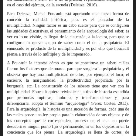
en el caso del ejército, de la escuela (Deleuze, 2016).
Para Deleuze, Michel Foucault está aportando una nueva forma de
concebir la realidad histórica, pues es el pensador de la
multiplicidad. Ningún factor es un cabo suelto para que se configuren
las unidades discursivas, el pensamiento de la arqueología del saber, es
ver en lo no visible, es llegar de la sin-razón, a la locura, para que se
configure un nuevo campo de saber como el de la psiquiatría. El
enunciado es producto de la multiplicidad y es por ello que Foucault
piensa a través de lo múltiple y de lo impensado.
A Foucault le interesa cómo es que se constituye un saber, cuáles
fueron los factores que detonaron para que surgiera la psiquiatría y él
observa que hay una multiplicidad de ellos, por ejemplo, el loco, el
encierro, la marginalidad, la productividad propiciada por la
burguesía, etc. La constitución de los saberes tiene que ver con la
multiplicidad. Foucault quiere reivindicar un tipo de historia escindida
por profundas rupturas, umbrales y transformaciones y, para
diferenciarla, adopta el término “arqueología” (Pérez Cortés, 2013).
Para la arqueología, la historia es una sucesión de formas, cada una de
las cuales posee una ley propia para la elaboración de sus objetos y de
los conceptos que le corresponden, proceso en el cual no puede
descubrirse ningún punto fijo o permanente, ni en los objetos ni en la
conciencia que los piensa. La arqueología se llena de cortes, de