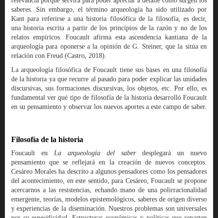
relevancia porque servirá para poder apreciar a detalle cómo surgen los
saberes. Sin embargo, el término arqueología ha sido utilizado por
Kant para referirse a una historia filosófica de la filosofía, es decir,
una historia escrita a partir de los principios de la razón y no de los
relatos empíricos. Foucault afirma esta ascendencia kantiana de la
arqueología para oponerse a la opinión de G. Steiner, que la sitúa en
relación con Freud (Castro, 2018).
La arqueología filosófica de Foucault tiene sus bases en una filosofía
de la historia ya que recurre al pasado para poder explicar las unidades
discursivas, sus formaciones discursivas, los objetos, etc. Por ello, es
fundamental ver qué tipo de filosofía de la historia desarrolló Foucault
en su pensamiento y observar los nuevos aportes a este campo de saber.
Filosofía de la historia
Foucault en
La arqueología del saber
desplegará un nuevo
pensamiento que se reflejará en la creación de nuevos conceptos.
Cesáreo Morales ha descrito a algunos pensadores como los pensadores
del acontecimiento, en este sentido, para Cesáreo, Foucault se propone
acercarnos a las resistencias, echando mano de una polirracionalidad
emergente, teorías, modelos epistemológicos, saberes de origen diverso
y experiencias de la diseminación. Nuestros problemas son universales
por su especificidad. Estructuras económicas y políticas que reparten