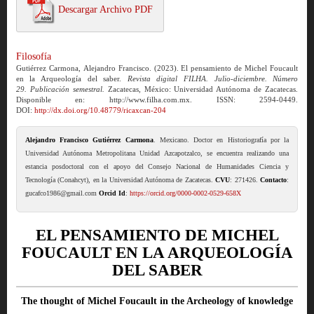
Descargar Archivo PDF
Filosofía
Gutiérrez Carmona, Alejandro Francisco. (2023). El pensamiento de Michel Foucault
en la Arqueología del saber.
Revista digital FILHA. Julio-diciembre. Número
29. Publicación semestral.
Zacatecas, México: Universidad Autónoma de Zacatecas.
Disponible en: http://www.filha.com.mx. ISSN: 2594-0449.
DOI:
http://dx.doi.org/10.48779/ricaxcan-204
Alejandro Francisco Gutiérrez Carmona
. Mexicano. Doctor en Historiografía por la
Universidad Autónoma Metropolitana Unidad Azcapotzalco, se encuentra realizando una
estancia posdoctoral con el apoyo del Consejo Nacional de Humanidades Ciencia y
Tecnología (Conahcyt), en la Universidad Autónoma de Zacatecas.
CVU
: 271426.
Contacto
:
gucafco1986@gmail.com
Orcid Id
:
https://orcid.org/0000-0002-0529-658X
EL PENSAMIENTO DE MICHEL
FOUCAULT EN LA ARQUEOLOGÍA
DEL SABER
The thought of Michel Foucault in the Archeology of knowledge