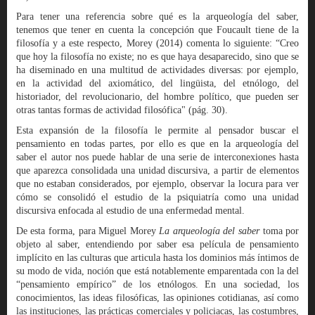
Para tener una referencia sobre qué es la arqueología del saber,
tenemos que tener en cuenta la concepción que Foucault tiene de la
filosofía y a este respecto, Morey (2014) comenta lo siguiente: “Creo
que hoy la filosofía no existe; no es que haya desaparecido, sino que se
ha diseminado en una multitud de actividades diversas: por ejemplo,
en la actividad del axiomático, del lingüista, del etnólogo, del
historiador, del revolucionario, del hombre político, que pueden ser
otras tantas formas de actividad filosófica" (pág. 30).
Esta expansión de la filosofía le permite al pensador buscar el
pensamiento en todas partes, por ello es que en la arqueología del
saber el autor nos puede hablar de una serie de interconexiones hasta
que aparezca consolidada una unidad discursiva, a partir de elementos
que no estaban considerados, por ejemplo, observar la locura para ver
cómo se consolidó el estudio de la psiquiatría como una unidad
discursiva enfocada al estudio de una enfermedad mental.
De esta forma, para Miguel Morey
La arqueología del saber
toma por
objeto al saber, entendiendo por saber esa película de pensamiento
implícito en las culturas que articula hasta los dominios más íntimos de
su modo de vida, noción que está notablemente emparentada con la del
“pensamiento empírico” de los etnólogos. En una sociedad, los
conocimientos, las ideas filosóficas, las opiniones cotidianas, así como
las instituciones, las prácticas comerciales y policiacas, las costumbres,