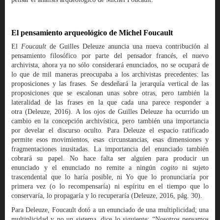
El pensamiento arqueológico de Michel Foucault
El
Foucault
de Guilles Deleuze anuncia una nueva contribución al
pensamiento filosófico por parte del pensador francés, el nuevo
archivista, ahora ya no sólo considerará enunciados, no se ocupará de
lo que de mil maneras preocupaba a los archivistas precedentes: las
proposiciones y las frases. Se desdeñará la jerarquía vertical de las
proposiciones que se escalonan unas sobre otras, pero también la
lateralidad de las frases en la que cada una parece responder a
otra (Deleuze, 2016). A los ojos de Guilles Deleuze ha ocurrido un
cambio en la concepción archivística, pero también una importancia
por develar el discurso oculto. Para Deleuze el espacio ratificado
permite esos movimientos, esas circunstancias, esas dimensiones y
fragmentaciones inusitadas. La importancia del enunciado también
cobrará su papel. No hace falta ser alguien para producir un
enunciado y el enunciado no remite a ningún
cogito
ni sujeto
trascendental que lo haría posible, ni Yo que lo pronunciaría por
primera vez (o lo recompensaría) ni espíritu en el tiempo que lo
conservaría, lo propagaría y lo recuperaría (Deleuze, 2016, pág. 30).
Para Deleuze, Foucault dotó a un enunciado de una multiplicidad; una
multiplicidad y no un sistema, dice lo siguiente: “Nosotros pensamos