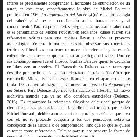
interés es precisamente comprender el horizonte de enunciación de un
autor, en este caso, específicamente la obra de Michel Foucault
publicada en 1969
La arqueología del Saber
. ¿Qué es la arqueología
del saber? ¿Cuál es su contribución a las humanidades y al
conocimiento? Para responder estas preguntas es necesario saber cuál
es el pensamiento de Michel Foucault en esos años, cuáles fueron sus
referencias teóricas para que pudiera llevar a cabo su proyecto
arqueológico, de esta forma es necesario observar sus conexiones
teóricas y filosóficas para tener un marco de referencia y hacer más
entendible e incluso, comprensible su arqueología del saber. Uno de
sus contemporáneos fue el filósofo Guilles Deleuze quien le dedicaría
un libro con su nombre. El Foucault de Deleuze es un texto que
describe por medio de la visión deleuziana el trabajo filosófico que
emprendió Michel Foucault, específicamente en el apartado que se
titula: Del archivo al diagrama. Un nuevo archivista (
La Arqueología
del Saber
). Para Deleuze algo nuevo ha nacido en filosofía. El nuevo
archivista anuncia que ya no sólo considera enunciados (Deleuze,
2016). Es importante la referencia filosófica deleuziana porque de
cierta forma nos proporciona una idea directa del trabajo que realizó
Michel Foucault, debido a su cercanía temporal y académica que tuvo
con él, no se pretende equiparar a los dos pensadores sobre su
concepción de la historia o de temporalidad, sino que lo que se quiere
es tomar como referencia a Deleuze porque nos muestra la forma de
pensar el análisis arqueológico de Michel Foucault.