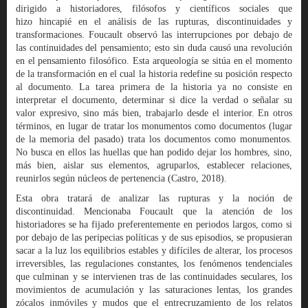
dirigido a historiadores, filósofos y científicos sociales que
hizo hincapié en el análisis de las rupturas, discontinuidades y
transformaciones. Foucault observó las interrupciones por debajo de
las continuidades del pensamiento; esto sin duda causó una revolución
en el pensamiento filosófico. Esta arqueología se sitúa en el momento
de la transformación en el cual la historia redefine su posición respecto
al documento. La tarea primera de la historia ya no consiste en
interpretar el documento, determinar si dice la verdad o señalar su
valor expresivo, sino más bien, trabajarlo desde el interior. En otros
términos, en lugar de tratar los monumentos como documentos (lugar
de la memoria del pasado) trata los documentos como monumentos.
No busca en ellos las huellas que han podido dejar los hombres, sino,
más bien, aislar sus elementos, agruparlos, establecer relaciones,
reunirlos según núcleos de pertenencia (Castro, 2018).
Esta obra tratará de analizar las rupturas y la noción de
discontinuidad. Mencionaba Foucault que la atención de los
historiadores se ha fijado preferentemente en periodos largos, como si
por debajo de las peripecias políticas y de sus episodios, se propusieran
sacar a la luz los equilibrios estables y difíciles de alterar, los procesos
irreversibles, las regulaciones constantes, los fenómenos tendenciales
que culminan y se intervienen tras de las continuidades seculares, los
movimientos de acumulación y las saturaciones lentas, los grandes
zócalos inmóviles y mudos que el entrecruzamiento de los relatos