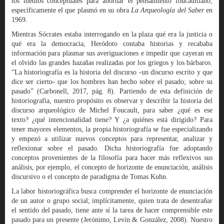
los medios conceptuales para abordar el pensamiento foucaultiano,
específicamente el que plasmó en su obra
La Arqueología del Saber
en
1969.
Mientras Sócrates estaba interrogando en la plaza qué era la justicia o
qué era la democracia, Heródoto contaba historias y recababa
información para plasmar sus averiguaciones e impedir que cayeran en
el olvido las grandes hazañas realizadas por los griegos y los bárbaros.
“La historiografía es la historia del discurso -un discurso escrito y que
dice ser cierto- que los hombres han hecho sobre el pasado; sobre su
pasado” (Carbonell, 2017, pág. 8). Partiendo de esta definición de
historiografía, nuestro propósito es observar y describir la historia del
discurso arqueológico de Michel Foucault, para saber ¿qué es ese
texto? ¿qué intencionalidad tiene? Y ¿a quiénes está dirigido? Para
tener mayores elementos, la propia historiografía se fue especializando
y empezó a utilizar nuevos conceptos para representar, analizar y
reflexionar sobre el pasado. Dicha historiografía fue adoptando
conceptos provenientes de la filosofía para hacer más reflexivos sus
análisis, por ejemplo, el concepto de horizonte de enunciación, análisis
discursivo o el concepto de paradigma de Tomas Kuhn.
La labor historiográfica busca comprender el horizonte de enunciación
de un autor o grupo social; implícitamente, quien trata de desentrañar
el sentido del pasado, tiene ante sí la tarea de hacer comprensible este
pasado para un presente (Jerónimo, Levín & González, 2008). Nuestro