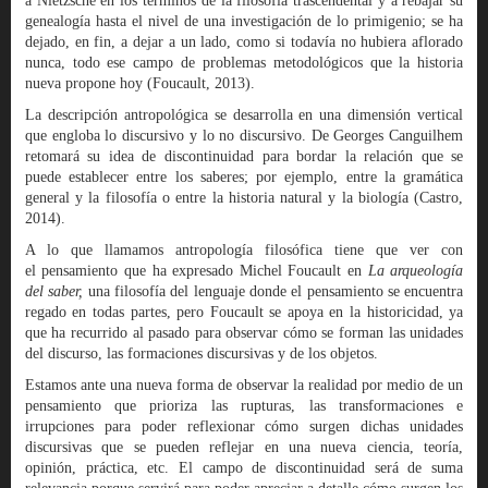
a Nietzsche en los términos de la filosofía trascendental y a rebajar su
genealogía hasta el nivel de una investigación de lo primigenio; se ha
dejado, en fin, a dejar a un lado, como si todavía no hubiera aflorado
nunca, todo ese campo de problemas metodológicos que la historia
nueva propone hoy (Foucault, 2013).
La descripción antropológica se desarrolla en una dimensión vertical
que engloba lo discursivo y lo no discursivo. De Georges Canguilhem
retomará su idea de discontinuidad para bordar la relación que se
puede establecer entre los saberes; por ejemplo, entre la gramática
general y la filosofía o entre la historia natural y la biología (Castro,
2014).
A lo que llamamos antropología filosófica tiene que ver con
el pensamiento que ha expresado Michel Foucault en
La arqueología
del saber,
una filosofía del lenguaje donde el pensamiento se encuentra
regado en todas partes, pero Foucault se apoya en la historicidad, ya
que ha recurrido al pasado para observar cómo se forman las unidades
del discurso, las formaciones discursivas y de los objetos.
Estamos ante una nueva forma de observar la realidad por medio de un
pensamiento que prioriza las rupturas, las transformaciones e
irrupciones para poder reflexionar cómo surgen dichas unidades
discursivas que se pueden reflejar en una nueva ciencia, teoría,
opinión, práctica, etc. El campo de discontinuidad será de suma