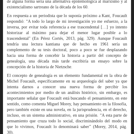
de alguna forma sería una alternativa epistemológica al marxismo y al
existencialismo sartreano de la década de los 60.
En respuesta a un periodista que lo suponía próximo a Kant, Foucault
respondió: “A todo lo largo de mi investigación yo me esfuerzo, a la
inversa, por evitar toda referencia a ese trascendental […] yo intento
historizar al máximo para dejar el menor lugar posible a lo
trascendental" (En Pérez Cortés, 2013, pág. 329). Aunque Foucault
tendría una lectura kantiana que de hecho en 1961 sería un
complemento de su tesis doctoral, poco a poco se fue desplazando
hacia una forma de concebir la historia a partir del concepto de
genealogía, una década más tarde escribiría un ensayo sobre la
concepción de la historia de Nietzsche.
El concepto de genealogía es un elemento fundamental en la obra de
Michel Foucault, específicamente en su arqueología del saber ya que
intenta darnos a conocer una nueva forma de percibir los
acontecimientos por medio de un análisis histórico, sin embargo, es
importante señalar que Foucault está buscando el pensamiento, en este
sentido, como comenta Miguel Morey, hay pensamiento en la filosofía,
pero también existe en una novela, en la jurisprudencia, en el derecho,
incluso, en un sistema administrativo, en una prisión. “A esta parte de
pensamiento que cruza todo lo social, discriminándolo del modo en
que lo vivimos, Foucault lo denominará saber” (Morey, 2014, pág.
30).