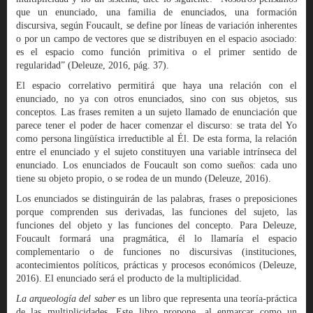
que un enunciado, una familia de enunciados, una formación
discursiva, según Foucault, se define por líneas de variación inherentes
o por un campo de vectores que se distribuyen en el espacio asociado:
es el espacio como función primitiva o el primer sentido de
regularidad” (Deleuze, 2016, pág. 37).
El espacio correlativo permitirá que haya una relación con el
enunciado, no ya con otros enunciados, sino con sus objetos, sus
conceptos. Las frases remiten a un sujeto llamado de enunciación que
parece tener el poder de hacer comenzar el discurso: se trata del Yo
como persona lingüística irreductible al Él. De esta forma, la relación
entre el enunciado y el sujeto constituyen una variable intrínseca del
enunciado. Los enunciados de Foucault son como sueños: cada uno
tiene su objeto propio, o se rodea de un mundo (Deleuze, 2016).
Los enunciados se distinguirán de las palabras, frases o preposiciones
porque comprenden sus derivadas, las funciones del sujeto, las
funciones del objeto y las funciones del concepto. Para Deleuze,
Foucault formará una pragmática, él lo llamaría el espacio
complementario o de funciones no discursivas (instituciones,
acontecimientos políticos, prácticas y procesos económicos (Deleuze,
2016). El enunciado será el producto de la multiplicidad.
La arqueología del saber
es un libro que representa una teoría-práctica
de las multiplicidades. Este libro propone, al enmarcar como un