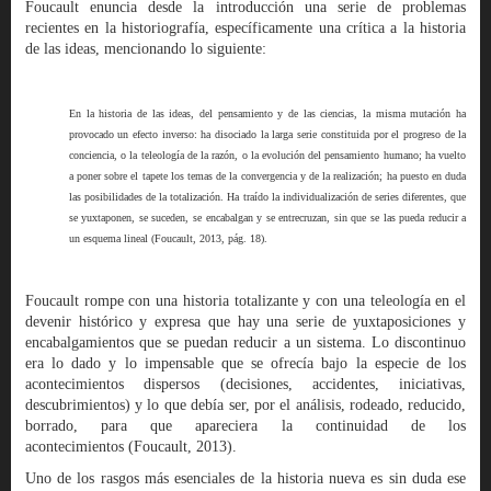
Foucault enuncia desde la introducción una serie de problemas
recientes en la historiografía, específicamente una crítica a la historia
de las ideas, mencionando lo siguiente:
En la historia de las ideas, del pensamiento y de las ciencias, la misma mutación ha
provocado un efecto inverso: ha disociado la larga serie constituida por el progreso de la
conciencia, o la teleología de la razón, o la evolución del pensamiento humano; ha vuelto
a poner sobre el tapete los temas de la convergencia y de la realización; ha puesto en duda
las posibilidades de la totalización. Ha traído la individualización de series diferentes, que
se yuxtaponen, se suceden, se encabalgan y se entrecruzan, sin que se las pueda reducir a
un esquema lineal (Foucault, 2013, pág. 18).
Foucault rompe con una historia totalizante y con una teleología en el
devenir histórico y expresa que hay una serie de yuxtaposiciones y
encabalgamientos que se puedan reducir a un sistema. Lo discontinuo
era lo dado y lo impensable que se ofrecía bajo la especie de los
acontecimientos dispersos (decisiones, accidentes, iniciativas,
descubrimientos) y lo que debía ser, por el análisis, rodeado, reducido,
borrado, para que apareciera la continuidad de los
acontecimientos (Foucault, 2013).
Uno de los rasgos más esenciales de la historia nueva es sin duda ese