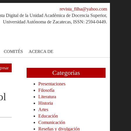
revista_filha@yahoo.com
sta Digital de la Unidad Académica de Docencia Superior,
Universidad Autónoma de Zacatecas, ISSN: 2594-0449.
COMITÉS
ACERCA DE
resar
Categorías
Presentaciones
Filosofía
ol
Literatura
Historia
Artes
Educación
Comunicación
Reseñas y divulgación