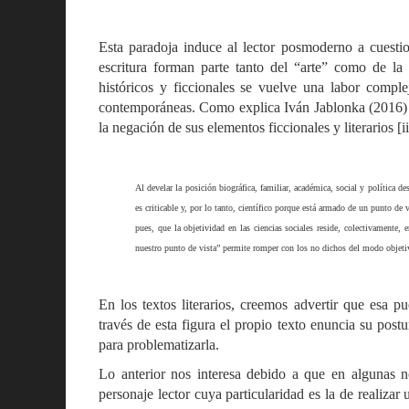
Esta paradoja induce al lector posmoderno a cuestio
escritura forman parte tanto del “arte” como de la “
históricos y ficcionales se vuelve una labor complej
contemporáneas. Como explica Iván Jablonka (2016) el
la negación de sus elementos ficcionales y literarios [ii
Al develar la posición biográfica, familiar, académica, social y política de
es criticable y, por lo tanto, científico porque está armado de un punto de
pues, que la objetividad en las ciencias sociales reside, colectivamente,
nuestro punto de vista” permite romper con los no dichos del modo objeti
En los textos literarios, creemos advertir que esa pu
través de esta figura el propio texto enuncia su postu
para problematizarla.
Lo anterior nos interesa debido a que en algunas n
personaje lector cuya particularidad es la de realizar