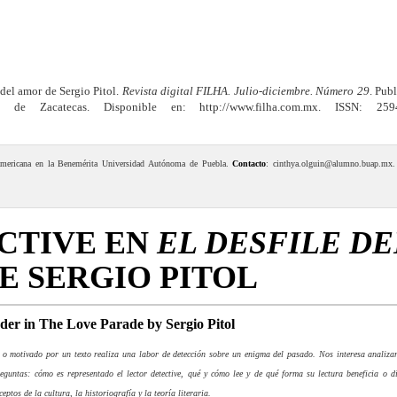
 del amor de Sergio Pitol.
Revista digital FILHA. Julio-diciembre. Número 29
. Pub
a de Zacatecas. Disponible en: http://www.filha.com.mx. ISSN: 2594
noamericana en la Benemérita Universidad Autónoma de Puebla.
Contacto
: cinthya.olguin@alumno.buap.mx
CTIVE EN
EL DESFILE DE
E SERGIO PITOL
ader in The Love Parade by Sergio Pitol
 motivado por un texto realiza una labor de detección sobre un enigma del pasado. Nos interesa analizar
reguntas: cómo es representado el lector detective, qué y cómo lee y de qué forma su lectura beneficia o di
ptos de la cultura, la historiografía y la teoría literaria.