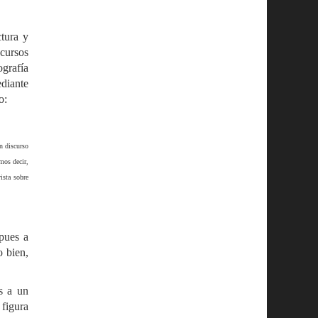
ctura y
scursos
ografía
ediante
to:
un discurso
mos decir,
ista sobre
 pues a
o bien,
s a un
 figura