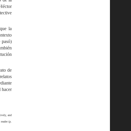
Héctor
tective
 que la
ntexto
e pasó)
también
itución
rato de
relatos
ediante
l hacer
ively, and
 reader (p.