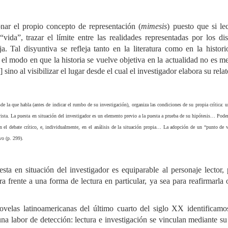
nar el propio concepto de representación (
mimesis
) puesto que si le
vida”, trazar el límite entre las realidades representadas por los di
a. Tal disyuntiva se refleja tanto en la literatura como en la histori
 modo en que la historia se vuelve objetiva en la actualidad no es m
] sino al visibilizar el lugar desde el cual el investigador elabora su rela
sde la que habla (antes de indicar el rumbo de su investigación), organiza las condiciones de su propia crítica: 
 vista. La puesta en situación del investigador es un elemento previo a la puesta a prueba de su hipótesis… Pode
 en el debate crítico, e, individualmente, en el análisis de la situación propia… La adopción de un “punto de v
vo (p. 299).
esta en situación del investigador es equiparable al personaje lector,
ra frente a una forma de lectura en particular, ya sea para reafirmarla 
ovelas latinoamericanas del último cuarto del siglo XX identificamo
 una labor de detección: lectura e investigación se vinculan mediante su