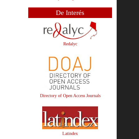
De Interés
Redalyc
Directory of Open Access Journals
Latindex