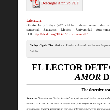
Descargar Archivo PDF
Literatura
Olguín Díaz, Cinthya. (2023). El lector detective en El desfile
semestral. Zacatecas, México: Universidad Autónom
DOI:
http://dx.doi.org/10.48779/ricaxcan-207
Cinthya Olguín Díaz
. Mexicana. Estudia el doctorado en literatura hispa
773595.
EL LECTOR DETE
AMOR
D
The detective re
Resumen:
Denominamos “lector detective” a aquel personaje lector que apoyado o
detective en El desfile del amor de Sergio Pitol para responder las siguientes p
investigación. Nuestra aproximación teórica es interdisciplinaria y se apoya en conce