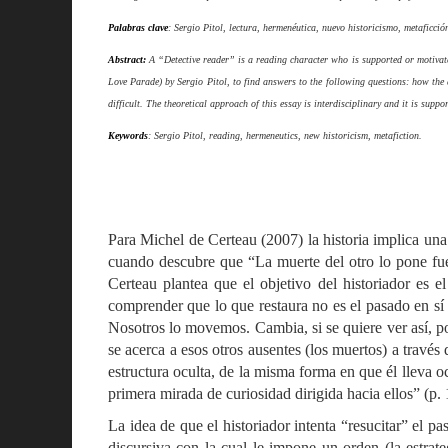
Palabras clave
: Sergio Pitol, lectura, hermenéutica, nuevo historicismo, metaficció
Abstract:
A “Detective reader” is a reading character who is supported or motivated 
Love Parade) by Sergio Pitol, to find answers to the following questions: how the 
difficult. The theoretical approach of this essay is interdisciplinary and it is suppo
Keywords
: Sergio Pitol, reading, hermeneutics, new historicism, metafiction.
Para Michel de Certeau (2007) la historia implica una
cuando descubre que “La muerte del otro lo pone fuer
Certeau plantea que el objetivo del historiador es e
comprender que lo que restaura no es el pasado en sí
Nosotros lo movemos. Cambia, si se quiere ver así, p
se acerca a esos otros ausentes (los muertos) a travé
estructura oculta, de la misma forma en que él lleva oc
primera mirada de curiosidad dirigida hacia ellos” (p. 
La idea de que el historiador intenta “resucitar” el pa
discursiva con la cual le impone un orden (la estrat