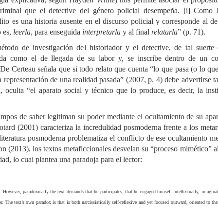
 criminal que el detective del género policial desempeña. [i] Como 
ito es una historia ausente en el discurso policial y corresponde al de
o es,
leerla
, para enseguida
interpretarla
y al final
relatarla
” (p. 71).
étodo de investigación del historiador y el detective, de tal suerte
ida como el de llegada de su labor y, se inscribe dentro de un co
 De Certeau señala que si todo relato que cuenta “lo que pasa (o lo qu
la representación de una realidad pasada” (2007, p. 4) debe advertirse 
 oculta “el aparato social y técnico que lo produce, es decir, la inst
ampos de saber legitiman su poder mediante el ocultamiento de su apa
otard (2001) caracteriza la incredulidad posmoderna frente a los metar
a literatura posmoderna problematiza el conflicto de ese ocultamiento m
n (2013), los textos metaficcionales desvelan su “proceso mimético” a
idad, lo cual plantea una paradoja para el lector:
. However, paradoxically the text demands that he participates, that he engaged himself intellectually, imaginat
er. The text’s own paradox is that is both narcissistically self-reflexive and yet focused outward, oriented to the