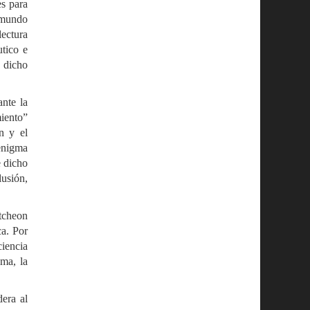
es para
l mundo
lectura
utico e
e dicho
ante la
miento”
n y el
 enigma
e dicho
lusión,
tcheon
ca. Por
ciencia
gma, la
dera al