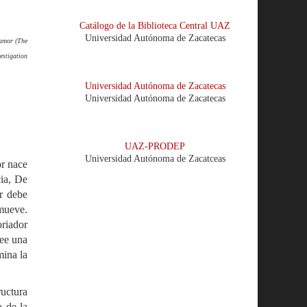
Catálogo de la Biblioteca Central UAZ
Universidad Autónoma de Zacatecas
 amor (The
estigation
Universidad Autónoma de Zacatecas
Universidad Autónoma de Zacatecas
UAZ-PRODEP
Universidad Autónoma de Zacatceas
or nace
cia, De
or debe
 mueve.
oriador
see una
mina la
ructura
o de la