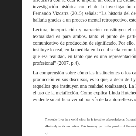
investigación histórica con el de la investigación
Fernando Vizcarra (2015) señala: “La historia del del
hallarla gracias a un proceso mental retrospectivo, est
Lectura, interpretación y narración constituyen el m
textualidad es para ambos, tanto el punto de part
comunicativo de producción de significado. Por ello,
instituye lo real, en la medida en la cual se da como 
que esa realidad, en tanto que es una representación,
profesional” (2007, p.4).
La comprensión sobre cómo las instituciones o los c
producción en sus discursos, es lo que, a decir de Ly
(aquellos que instituyen una realidad totalizante). L
el uso de la metaficción. Como explica Linda Hutcheo
evidente su artificio verbal por vía de la autorreflexiv
The reader lives in a world which he is forced to acknowledge as fictional
affectively in its co-creation. This two-way pull is the paradox of the read
7).