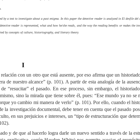
n.
by a text to investigate about a past enigma. In this paper the detective reader is analyzed in El desfile del
detective reader is represented, what and how he/she reads, and the way the reading benefits or makes the inv
rted by concepts of culture, historiography, and literary theory.
I
 relación con un otro que está ausente, por eso afirma que un historiad
a de nuestro alcance” (p. 101). A partir de esta analogía de la ausen
l de “resucitar” el pasado. En ese proceso, sin embargo, el historiad
 mismo, sino la mirada que tiene sobre él, pues: “Ese mundo ya no se
orque yo cambio mi manera de verlo” (p. 101). Por ello, cuando el hist
s de la investigación documental, debe tener en cuenta que el pasado po
ulto, en sus prejuicios e intereses, un “tipo de estructuración que deter
102).
sado y de que al hacerlo logra darle un nuevo sentido a través de la est
egia explicativa, según Hayden White) nos permite asociar el propósit