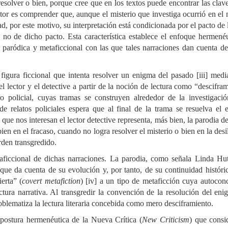
esolver o bien, porque cree que en los textos puede encontrar las clav
ector es comprender que, aunque el misterio que investiga ocurrió en e
dad, por este motivo, su interpretación está condicionada por el pacto de 
 no de dicho pacto. Esta característica establece el enfoque hermené
ias paródica y metaficcional con las que tales narraciones dan cuenta d
igura ficcional que intenta resolver un enigma del pasado [iii] medi
el lector y el detective a partir de la noción de lectura como “descifra
ro policial, cuyas tramas se construyen alrededor de la investigació
e relatos policiales espera que al final de la trama se resuelva el
que nos interesan el lector detective representa, más bien, la parodia d
ien en el fracaso, cuando no logra resolver el misterio o bien en la desi
rden transgredido.
taficcional de dichas narraciones. La parodia, como señala Linda Hu
a que da cuenta de su evolución y, por tanto, de su continuidad históri
erta” (
covert metafiction
) [iv] a un tipo de metaficción cuya autocon
ctura narrativa. Al transgredir la convención de la resolución del eni
 problematiza la lectura literaria concebida como mero desciframiento.
postura hermenéutica de la Nueva Crítica (
New Criticism
) que consi