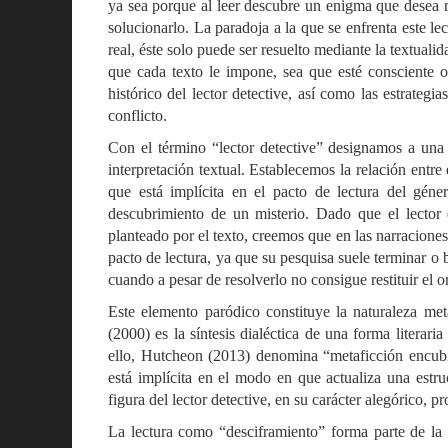
ya sea porque al leer descubre un enigma que desea r
solucionarlo. La paradoja a la que se enfrenta este l
real, éste solo puede ser resuelto mediante la textuali
que cada texto le impone, sea que esté consciente o
histórico del lector detective, así como las estrateg
conflicto.
Con el término “lector detective” designamos a una f
interpretación textual. Establecemos la relación entre 
que está implícita en el pacto de lectura del géne
descubrimiento de un misterio. Dado que el lector d
planteado por el texto, creemos que en las narraciones 
pacto de lectura, ya que su pesquisa suele terminar o b
cuando a pesar de resolverlo no consigue restituir el o
Este elemento paródico constituye la naturaleza me
(2000) es la síntesis dialéctica de una forma literari
ello, Hutcheon (2013) denomina “metaficción encubi
está implícita en el modo en que actualiza una estru
figura del lector detective, en su carácter alegórico,
La lectura como “desciframiento” forma parte de la 