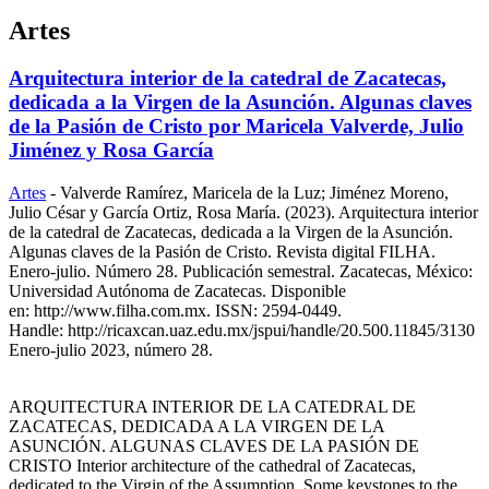
Artes
Arquitectura interior de la catedral de Zacatecas,
dedicada a la Virgen de la Asunción. Algunas claves
de la Pasión de Cristo por Maricela Valverde, Julio
Jiménez y Rosa García
Artes
-
Valverde Ramírez, Maricela de la Luz; Jiménez Moreno,
Julio César y García Ortiz, Rosa María. (2023). Arquitectura interior
de la catedral de Zacatecas, dedicada a la Virgen de la Asunción.
Algunas claves de la Pasión de Cristo. Revista digital FILHA.
Enero-julio. Número 28. Publicación semestral. Zacatecas, México:
Universidad Autónoma de Zacatecas. Disponible
en: http://www.filha.com.mx. ISSN: 2594-0449.
Handle: http://ricaxcan.uaz.edu.mx/jspui/handle/20.500.11845/3130
Enero-julio 2023, número 28.
ARQUITECTURA INTERIOR DE LA CATEDRAL DE
ZACATECAS, DEDICADA A LA VIRGEN DE LA
ASUNCIÓN. ALGUNAS CLAVES DE LA PASIÓN DE
CRISTO Interior architecture of the cathedral of Zacatecas,
dedicated to the Virgin of the Assumption. Some keystones to the