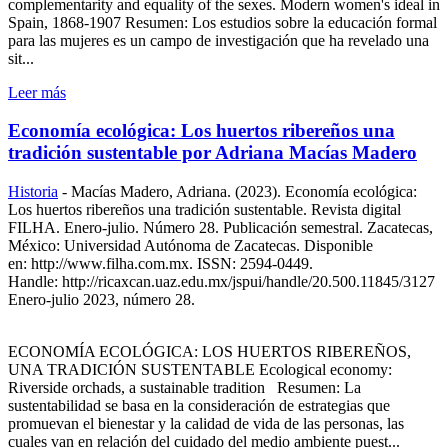
complementarity and equality of the sexes. Modern women's ideal in
Spain, 1868-1907 Resumen: Los estudios sobre la educación formal
para las mujeres es un campo de investigación que ha revelado una
sit...
Leer más
Economía ecológica: Los huertos ribereños una
tradición sustentable por Adriana Macías Madero
Historia
-
Macías Madero, Adriana. (2023). Economía ecológica:
Los huertos ribereños una tradición sustentable. Revista digital
FILHA. Enero-julio. Número 28. Publicación semestral. Zacatecas,
México: Universidad Autónoma de Zacatecas. Disponible
en: http://www.filha.com.mx. ISSN: 2594-0449.
Handle: http://ricaxcan.uaz.edu.mx/jspui/handle/20.500.11845/3127
Enero-julio 2023, número 28.
ECONOMÍA ECOLÓGICA: LOS HUERTOS RIBEREÑOS,
UNA TRADICIÓN SUSTENTABLE Ecological economy:
Riverside orchads, a sustainable tradition Resumen: La
sustentabilidad se basa en la consideración de estrategias que
promuevan el bienestar y la calidad de vida de las personas, las
cuales van en relación del cuidado del medio ambiente puest...