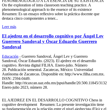
FENOMENOLÓGICO A LA ESENCIA DE SU EXISTENCIA
On the exploration of intra classroom teaching practice. A
phenomenological approach to the essence of its existence
Resumen: Es un ensayo reflexivo sobre la práctica docente que
destaca cinco componentes a tener...
Leer más
El ajedrez en el desarrollo cognitivo por Ángel Lev
Guerrero Sandoval y Óscar Eduardo Guerrero
Sandoval
Educación
-
Guerrero Sandoval, Ángel Lev y Guerrero
Sandoval, Óscar Eduardo. (2023). El ajedrez en el desarrollo
cognitivo. Revista digital FILHA. Enero-julio. Número
28. Publicación semestral. Zacatecas, México: Universidad
Autónoma de Zacatecas. Disponible en: http://www.filha.com.mx.
ISSN: 2594-0449.
Handle: http://ricaxcan.uaz.edu.mx/jspui/handle/20.500.11845/3132
Enero-julio 2023, número 28.
EL AJEDREZ EN EL DESARROLLO COGNITIVO Chess in
cognitive development Resumen: La presente investigación tiene
su fundamentación en la relación entre el nivel ajedrecista (Elo) y el