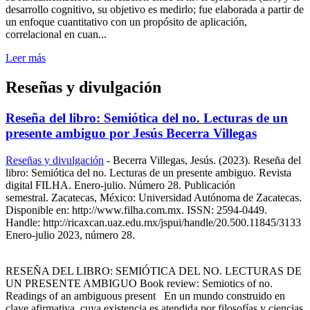
desarrollo cognitivo, su objetivo es medirlo; fue elaborada a partir de
un enfoque cuantitativo con un propósito de aplicación,
correlacional en cuan...
Leer más
Reseñas y divulgación
Reseña del libro: Semiótica del no. Lecturas de un
presente ambiguo por Jesús Becerra Villegas
Reseñas y divulgación
-
Becerra Villegas, Jesús. (2023). Reseña del
libro: Semiótica del no. Lecturas de un presente ambiguo. Revista
digital FILHA. Enero-julio. Número 28. Publicación
semestral. Zacatecas, México: Universidad Autónoma de Zacatecas.
Disponible en: http://www.filha.com.mx. ISSN: 2594-0449.
Handle: http://ricaxcan.uaz.edu.mx/jspui/handle/20.500.11845/3133
Enero-julio 2023, número 28.
RESEÑA DEL LIBRO: SEMIÓTICA DEL NO. LECTURAS DE
UN PRESENTE AMBIGUO Book review: Semiotics of no.
Readings of an ambiguous present En un mundo construido en
clave afirmativa, cuya existencia es atendida por filosofías y ciencias