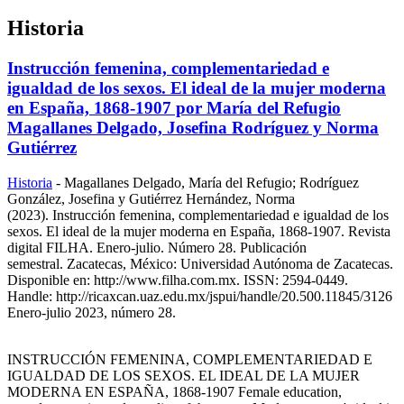
Historia
Instrucción femenina, complementariedad e
igualdad de los sexos. El ideal de la mujer moderna
en España, 1868-1907 por María del Refugio
Magallanes Delgado, Josefina Rodríguez y Norma
Gutiérrez
Historia
-
Magallanes Delgado, María del Refugio; Rodríguez
González, Josefina y Gutiérrez Hernández, Norma
(2023). Instrucción femenina, complementariedad e igualdad de los
sexos. El ideal de la mujer moderna en España, 1868-1907. Revista
digital FILHA. Enero-julio. Número 28. Publicación
semestral. Zacatecas, México: Universidad Autónoma de Zacatecas.
Disponible en: http://www.filha.com.mx. ISSN: 2594-0449.
Handle: http://ricaxcan.uaz.edu.mx/jspui/handle/20.500.11845/3126
Enero-julio 2023, número 28.
INSTRUCCIÓN FEMENINA, COMPLEMENTARIEDAD E
IGUALDAD DE LOS SEXOS. EL IDEAL DE LA MUJER
MODERNA EN ESPAÑA, 1868-1907 Female education,