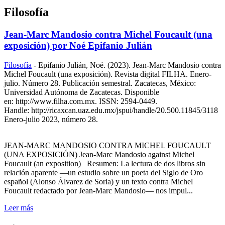
Filosofía
Jean-Marc Mandosio contra Michel Foucault (una
exposición) por Noé Epifanio Julián
Filosofía
-
Epifanio Julián, Noé. (2023). Jean-Marc Mandosio contra
Michel Foucault (una exposición). Revista digital FILHA. Enero-
julio. Número 28. Publicación semestral. Zacatecas, México:
Universidad Autónoma de Zacatecas. Disponible
en: http://www.filha.com.mx. ISSN: 2594-0449.
Handle: http://ricaxcan.uaz.edu.mx/jspui/handle/20.500.11845/3118
Enero-julio 2023, número 28.
JEAN-MARC MANDOSIO CONTRA MICHEL FOUCAULT
(UNA EXPOSICIÓN) Jean-Marc Mandosio against Michel
Foucault (an exposition) Resumen: La lectura de dos libros sin
relación aparente —un estudio sobre un poeta del Siglo de Oro
español (Alonso Álvarez de Soria) y un texto contra Michel
Foucault redactado por Jean-Marc Mandosio— nos impul...
Leer más