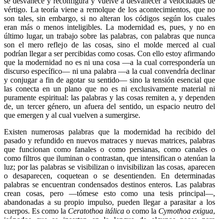
se desvanece y reconfigura y vuelve a desvanecer a velocidades de
vértigo. La teoría viene a remolque de los acontecimientos, que no
son tales, sin embargo, si no alteran los códigos según los cuales
eran más o menos inteligibles. La modernidad es, pues, y no en
último lugar, un trabajo sobre las palabras, con palabras que nunca
son el mero reflejo de las cosas, sino el molde merced al cual
podrían llegar a ser percibidas como cosas. Con ello estoy afirmando
que la modernidad no es ni una cosa —a la cual correspondería un
discurso específico— ni una palabra —a la cual convendría declinar
y conjugar a fin de agotar su sentido— sino la tensión esencial que
las conecta en un plano que no es ni exclusivamente material ni
puramente espiritual: las palabras y las cosas remiten a, y dependen
de, un tercer género, un afuera del sentido, un espacio neutro del
que emergen y al cual vuelven a sumergirse.
Existen numerosas palabras que la modernidad ha recibido del
pasado y refundido en nuevos matraces y nuevas matrices, palabras
que funcionan como fanales o como persianas, como canales o
como filtros que iluminan o contrastan, que intensifican o atenúan la
luz; por las palabras se visibilizan o invisibilizan las cosas, aparecen
o desaparecen, coquetean o se desentienden. En determinadas
palabras se encuentran condensados destinos enteros. Las palabras
crean cosas, pero —tómese esto como una tesis principal—,
abandonadas a su propio impulso, pueden llegar a parasitar a los
cuerpos. Es como la
Ceratothoa itálica
o como la
Cymothoa exigua
,