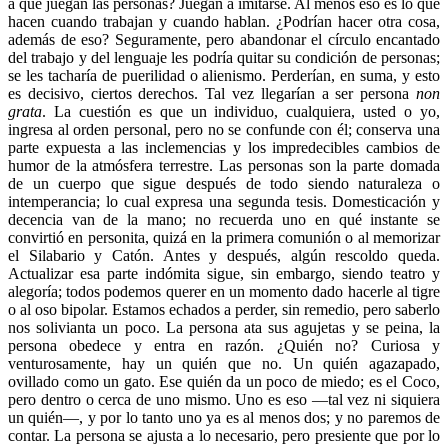
a qué juegan las personas? Juegan a imitarse. Al menos eso es lo que
hacen cuando trabajan y cuando hablan. ¿Podrían hacer otra cosa,
además de eso? Seguramente, pero abandonar el círculo encantado
del trabajo y del lenguaje les podría quitar su condición de personas;
se les tacharía de puerilidad o alienismo. Perderían, en suma, y esto
es decisivo, ciertos derechos. Tal vez llegarían a ser persona
non
grata
. La cuestión es que un individuo, cualquiera, usted o yo,
ingresa al orden personal, pero no se confunde con él; conserva una
parte expuesta a las inclemencias y los impredecibles cambios de
humor de la atmósfera terrestre. Las personas son la parte domada
de un cuerpo que sigue después de todo siendo naturaleza o
intemperancia; lo cual expresa una segunda tesis. Domesticación y
decencia van de la mano; no recuerda uno en qué instante se
convirtió en personita, quizá en la primera comunión o al memorizar
el Silabario y Catón. Antes y después, algún rescoldo queda.
Actualizar esa parte indómita sigue, sin embargo, siendo teatro y
alegoría; todos podemos querer en un momento dado hacerle al tigre
o al oso bipolar. Estamos echados a perder, sin remedio, pero saberlo
nos solivianta un poco. La persona ata sus agujetas y se peina, la
persona obedece y entra en razón. ¿Quién no? Curiosa y
venturosamente, hay un quién que no. Un quién agazapado,
ovillado como un gato. Ese quién da un poco de miedo; es el Coco,
pero dentro o cerca de uno mismo. Uno es eso —tal vez ni siquiera
un quién—, y por lo tanto uno ya es al menos dos; y no paremos de
contar. La persona se ajusta a lo necesario, pero presiente que por lo