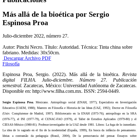
Más allá de la bioética por Sergio
Espinosa Proa
Julio-diciembre 2022, número 27.
Autor: Pinchi Necro. Título: Autoridad. Técnica: Tinta china sobre
fabriano. Medidas: 30x50cm.
Descargar Archivo PDF
Filosofía
Espinosa Proa, Sergio. (2022). Más allá de la bioética.
Revista
digital FILHA. Julio-diciembre. Número 27. Publicación
semestral.
Zacatecas, México: Universidad Autónoma de Zacatecas.
Disponible en: http://www.filha.com.mx. ISSN: 2594-0449.
Sergio Espinosa Proa
. Mexicano. Antropólogo social (ENAH, 1977); Especialista en Investigación
Educativa (UAEM, 1988); Maestro en Filosofía e Historia de las Ideas (UAZ, 1992); Doctor en Filosofía
(Univ. Complutense de Madrid, 1997). Bibliotecario en la ENAH (1973-76); antropólogo en la SRA
(1976-77), el INI (1977-79), el CENAC-FAO (1979), el Taller de Estudios Aplicados (1979-80) y el
CIESAS-México (1980-81). Profesor-investigador de la UAZ desde 1981. Libros: La fuga de lo inmediato.
La idea de lo sagrado en el fin de la modernidad (España, 1999), En busca da infãncia do pensamento.
Ideias a contramão da pedagogia (Brasil, 2004), De la pernoctancia del pensar. Ensayos sobre