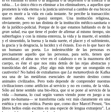
lo es eliminar el dolor o la angustia o la depresión o la tristeza o la
rabia… Lo único ético es eliminar a los eliminadores, a aquellos que
prometen la vida eterna o la justicia universal a cambio de esa bicoca
que es morir a la vida en cada instante. Se percibe la transacción:
muere ahora, vive (para) siempre. Una institución religiosa,
obviamente, pero no tan distinta de la institución médico-sanitaria o
de la jurídico-policial. Porque de lo que estamos hablando es de la
gran salud
, esa que tiene el poder de afirmar al mismo tiempo, sin
subterfugios y con la misma entereza, la vida y la muerte, el sentido
y el sinsentido, la buena y la mala suerte, el placer y el sufrimiento,
la gracia y la desgracia, la lucidez y el éxtasis. Eso es lo que hace de
un humano un poeta. Lo indestructible de las personas es
precisamente aquello que las personas, para serlo, tienen que
amordazar; el alma no vive en el calabozo o en la mazmorra del
cuerpo, es éste el que nos mira detrás de las rejas abstractas y
translúcidas del alma. ¿Hay algo más triste que un orangután en
cautiverio? No habrá de extrañarnos que
La metamorfosis
de Kafka
sea una de las metáforas esenciales de nuestro destino como
animales civilizados. Pero todo depende de comprender nuestras
civilizaciones como artificios al servicio y no en contra, de la vida.
Sólo así tiene sentido una bio-ética, que si se pone al servicio de la
vida —humana, lo cual según vamos viendo pone en juego a su
parte no-humana— se transforma cada vez más claramente en una
estética y en una erótica. Puesto que, como dice Marcel Proust, “los
libros bellos están escritos en una especie de lengua extranjera”. La