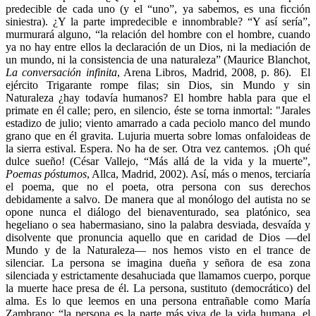
predecible de cada uno (y el “uno”, ya sabemos, es una ficción
siniestra). ¿Y la parte impredecible e innombrable? “Y así sería”,
murmurará alguno, “la relación del hombre con el hombre, cuando
ya no hay entre ellos la declaración de un Dios, ni la mediación de
un mundo, ni la consistencia de una naturaleza” (Maurice Blanchot,
La conversación infinita
, Arena Libros, Madrid, 2008, p. 86). El
ejército Trigarante rompe filas; sin Dios, sin Mundo y sin
Naturaleza ¿hay todavía humanos? El hombre habla para que el
primate en él calle; pero, en silencio, éste se torna inmortal: "Jarales
estadizo de julio; viento amarrado a cada peciolo manco del mundo
grano que en él gravita. Lujuria muerta sobre lomas onfaloideas de
la sierra estival. Espera. No ha de ser. Otra vez cantemos. ¡Oh qué
dulce sueño! (César Vallejo, “Más allá de la vida y la muerte”,
Poemas póstumos
, Allca, Madrid, 2002). Así, más o menos, terciaría
el poema, que no el poeta, otra persona con sus derechos
debidamente a salvo. De manera que al monólogo del autista no se
opone nunca el diálogo del bienaventurado, sea platónico, sea
hegeliano o sea habermasiano, sino la palabra desviada, desvaída y
disolvente que pronuncia aquello que en caridad de Dios —del
Mundo y de la Naturaleza— nos hemos visto en el trance de
silenciar. La persona se imagina dueña y señora de esa zona
silenciada y estrictamente desahuciada que llamamos cuerpo, porque
la muerte hace presa de él. La persona, sustituto (democrático) del
alma. Es lo que leemos en una persona entrañable como María
Zambrano: “la persona es la parte más viva de la vida humana, el