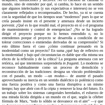
mundo, sino de entender por qué, si cambia, lo hace en un sentido
que algunos intelectuales (y sus expectativas e intereses) no se ven
claramente reflejados o recompensados. De hecho, ya ni se cuenta
con la seguridad de que los tiempos sean “modernos” pues lo que se
creía pasado insiste en el presente y amenaza desde un incierto
porvenir. ¿Qué es lo que resultó mal, el proyecto en sí o el programa
de mantenimiento y control de emergencias? ¿No se ha logrado
dirigir el proyecto porque no lo hemos entendido o, no lo
entendemos porque el proyecto se desarrolla a condición de no
tolerar correcciones o enmiendas derivadas de su comprensión? Si
esto último fuera el caso ¿cómo continuar pensando en la
modernidad como un proyecto? En suma ¿qué hay de reflexivo en
la modernidad y bajo qué circunstancias es dable que ella misma sea
efecto de la reflexión y de la crítica? La pregunta amenaza con ser
retórica, así que intentemos sorprenderla
in fraganti
. Lo moderno se
reconoce habitualmente como un proceso de demolición y
reconstrucción de las tradiciones: designa un vínculo problemático
con el pasado, un modo —un
modus
— de asumir el pasado
aprovechando su inercia en un sentido dialéctico (o polémico) como
una fuerza positiva y como una fuerza disruptiva a un mismo
tiempo; hay que abrir con él la cripta y remover la losa del futuro. Es
un trabajo sobre los sistemas categoriales heredados, el esfuerzo de
una mirada lúcida dirigida a un mundo en el que, según la célebre
fórmula de Marx, “todo lo sólido se desvanece en el aire” —y que