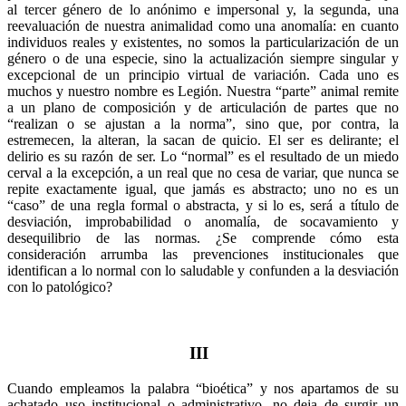
al tercer género de lo anónimo e impersonal y, la segunda, una
reevaluación de nuestra animalidad como una anomalía: en cuanto
individuos reales y existentes, no somos la particularización de un
género o de una especie, sino la actualización siempre singular y
excepcional de un principio virtual de variación. Cada uno es
muchos y nuestro nombre es Legión. Nuestra “parte” animal remite
a un plano de composición y de articulación de partes que no
“realizan o se ajustan a la norma”, sino que, por contra, la
estremecen, la alteran, la sacan de quicio. El ser es delirante; el
delirio es su razón de ser. Lo “normal” es el resultado de un miedo
cerval a la excepción, a un real que no cesa de variar, que nunca se
repite exactamente igual, que jamás es abstracto; uno no es un
“caso” de una regla formal o abstracta, y si lo es, será a título de
desviación, improbabilidad o anomalía, de socavamiento y
desequilibrio de las normas. ¿Se comprende cómo esta
consideración arrumba las prevenciones institucionales que
identifican a lo normal con lo saludable y confunden a la desviación
con lo patológico?
III
Cuando empleamos la palabra “bioética” y nos apartamos de su
achatado uso institucional o administrativo, no deja de surgir un