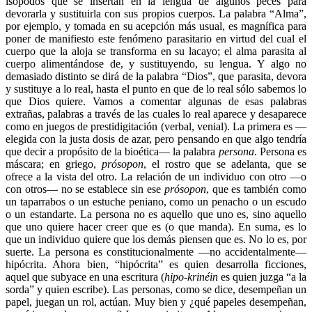
isópodos que se insertan en la lengua de algunos peces para
devorarla y sustituirla con sus propios cuerpos. La palabra “Alma”,
por ejemplo, y tomada en su acepción más usual, es magnífica para
poner de manifiesto este fenómeno parasitario en virtud del cual el
cuerpo que la aloja se transforma en su lacayo; el alma parasita al
cuerpo alimentándose de, y sustituyendo, su lengua. Y algo no
demasiado distinto se dirá de la palabra “Dios”, que parasita, devora
y sustituye a lo real, hasta el punto en que de lo real sólo sabemos lo
que Dios quiere. Vamos a comentar algunas de esas palabras
extrañas, palabras a través de las cuales lo real aparece y desaparece
como en juegos de prestidigitación (verbal, venial). La primera es —
elegida con la justa dosis de azar, pero pensando en que algo tendría
que decir a propósito de la bioética— la palabra
persona
. Persona es
máscara; en griego,
prósopon
, el rostro que se adelanta, que se
ofrece a la vista del otro. La relación de un individuo con otro —o
con otros— no se establece sin ese
prósopon
, que es también como
un taparrabos o un estuche peniano, como un penacho o un escudo
o un estandarte. La persona no es aquello que uno es, sino aquello
que uno quiere hacer creer que es (o que manda). En suma, es lo
que un individuo quiere que los demás piensen que es. No lo es, por
suerte. La persona es constitucionalmente —no accidentalmente—
hipócrita. Ahora bien, “hipócrita” es quien desarrolla ficciones,
aquel que subyace en una escritura (
hipo-krinéin
es quien juzga “a la
sorda” y quien escribe). Las personas, como se dice, desempeñan un
papel, juegan un rol, actúan. Muy bien y ¿qué papeles desempeñan,