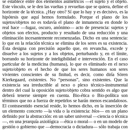
se establece entre dos elementos asimétricos —el sujeto y el objeto.
Este vínculo, se le den las vueltas y revueltas que se quiera, define el
horizonte de la técnica. ¿Hay otro? Sí que lo hay y es decisivo, es la
hipótesis que aquí hemos formulado. Porque el plano de los
sujetos/objetos no es todavía el plano de inmanencia en donde lo
real hace —fugaz, oscuro, anónimo— acto de presencia: sujetos y
objetos son efectos, producto y resultado de una reducción y una
eliminación incesantemente recomenzadas. Dicho en una sentencia:
lo que en la relación técnica se elimina de los seres es su existencia.
Ésta designa con precisión aquello que, en revancha, excede y
disuelve a los sujetos y a los objetos, perturbando y, en el límite,
borrando su horizonte de inteligibilidad e intervención. En el caso
particular de la medicina (humana), lo que es eliminado en el nexo
sujeto/objeto es el hecho de que los seres humanos son seres
vivientes conscientes de su finitud, es decir, como diría Sören
Kierkegaard,
existentes
. No “personas”, sino existentes. Que la
existencia sea irreductible al nexo o plexo técnico-instrumental
dentro del cual la oposición sujeto/objeto cobra sentido es algo que
deberá tenerse siempre en cuenta. Bio-ética o Bio-política son
términos que no a fuerza de repetirlos se harán menos escandalosos.
El contrasentido esencial reside, lo hemos dicho, en la inserción de
un elemento concreto —la vida o la existencia:
bíos
— en un plano
definido por la abstracción: en un saber universal —ciencia o técnica
—, en una jerarquía axiológica —ética o moral— o en un modelo de
gestión o gobierno que —democracia o dictadura— sólo trabaja con