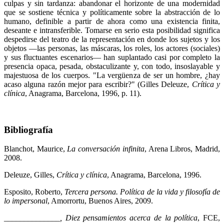
culpas y sin tardanza: abandonar el horizonte de una modernidad
que se sostiene técnica y políticamente sobre la abstracción de lo
humano, definible a partir de ahora como una existencia finita,
deseante e intransferible. Tomarse en serio esta posibilidad significa
despedirse del teatro de la representación en donde los sujetos y los
objetos —las personas, las máscaras, los roles, los actores (sociales)
y sus fluctuantes escenarios— han suplantado casi por completo la
presencia opaca, pesada, obstaculizante y, con todo, insoslayable y
majestuosa de los cuerpos. "La vergüenza de ser un hombre, ¿hay
acaso alguna razón mejor para escribir?" (Gilles Deleuze,
Crítica y
clínica
, Anagrama, Barcelona, 1996, p. 11).
Bibliografía
Blanchot, Maurice,
La conversación infinita
, Arena Libros, Madrid,
2008.
Deleuze, Gilles,
Crítica y clínica
, Anagrama, Barcelona, 1996.
Esposito, Roberto,
Tercera persona. Política de la vida y filosofía de
lo impersonal
, Amorrortu, Buenos Aires, 2009.
______________, Diez pensamientos acerca de la política
, FCE,