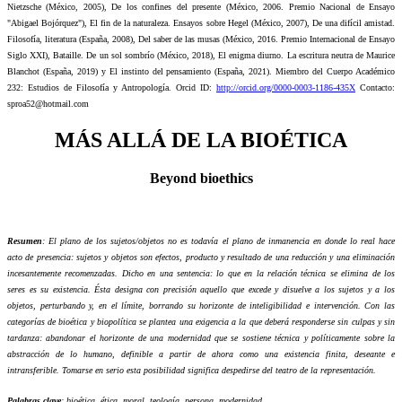
Nietzsche (México, 2005), De los confines del presente (México, 2006. Premio Nacional de Ensayo
"Abigael Bojórquez"), El fin de la naturaleza. Ensayos sobre Hegel (México, 2007), De una difícil amistad.
Filosofía, literatura (España, 2008), Del saber de las musas (México, 2016. Premio Internacional de Ensayo
Siglo XXI), Bataille. De un sol sombrío (México, 2018), El enigma diurno. La escritura neutra de Maurice
Blanchot (España, 2019) y El instinto del pensamiento (España, 2021). Miembro del Cuerpo Académico
232: Estudios de Filosofía y Antropología. Orcid ID:
http://orcid.org/0000-0003-1186-435X
Contacto:
sproa52@hotmail.com
MÁS ALLÁ DE LA BIOÉTICA
Beyond bioethics
Resumen
: El plano de los sujetos/objetos no es todavía el plano de inmanencia en donde lo real hace
acto de presencia: sujetos y objetos son efectos, producto y resultado de una reducción y una eliminación
incesantemente recomenzadas. Dicho en una sentencia: lo que en la relación técnica se elimina de los
seres es su existencia. Ésta designa con precisión aquello que excede y disuelve a los sujetos y a los
objetos, perturbando y, en el límite, borrando su horizonte de inteligibilidad e intervención. Con las
categorías de bioética y biopolítica se plantea una exigencia a la que deberá responderse sin culpas y sin
tardanza: abandonar el horizonte de una modernidad que se sostiene técnica y políticamente sobre la
abstracción de lo humano, definible a partir de ahora como una existencia finita, deseante e
intransferible. Tomarse en serio esta posibilidad significa despedirse del teatro de la representación.
Palabras clave
: bioética, ética, moral, teología, persona, modernidad.