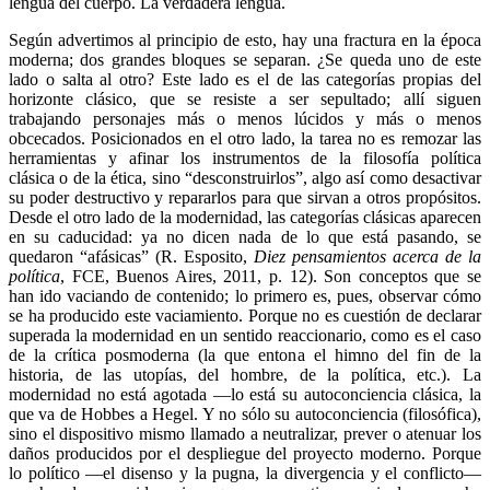
lengua del cuerpo. La verdadera lengua.
Según advertimos al principio de esto, hay una fractura en la época
moderna; dos grandes bloques se separan. ¿Se queda uno de este
lado o salta al otro? Este lado es el de las categorías propias del
horizonte clásico, que se resiste a ser sepultado; allí siguen
trabajando personajes más o menos lúcidos y más o menos
obcecados. Posicionados en el otro lado, la tarea no es remozar las
herramientas y afinar los instrumentos de la filosofía política
clásica o de la ética, sino “desconstruirlos”, algo así como desactivar
su poder destructivo y repararlos para que sirvan a otros propósitos.
Desde el otro lado de la modernidad, las categorías clásicas aparecen
en su caducidad: ya no dicen nada de lo que está pasando, se
quedaron “afásicas” (R. Esposito,
Diez pensamientos acerca de la
política
, FCE, Buenos Aires, 2011, p. 12). Son conceptos que se
han ido vaciando de contenido; lo primero es, pues, observar cómo
se ha producido este vaciamiento. Porque no es cuestión de declarar
superada la modernidad en un sentido reaccionario, como es el caso
de la crítica posmoderna (la que entona el himno del fin de la
historia, de las utopías, del hombre, de la política, etc.). La
modernidad no está agotada —lo está su autoconciencia clásica, la
que va de Hobbes a Hegel. Y no sólo su autoconciencia (filosófica),
sino el dispositivo mismo llamado a neutralizar, prever o atenuar los
daños producidos por el despliegue del proyecto moderno. Porque
lo político —el disenso y la pugna, la divergencia y el conflicto—