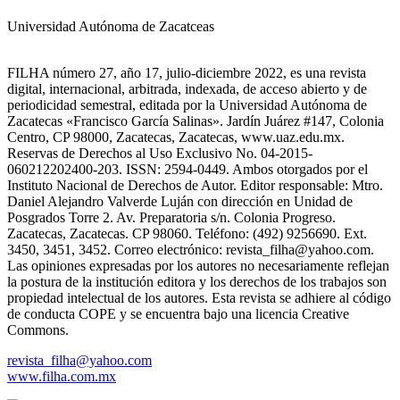
Universidad Autónoma de Zacatceas
FILHA número 27, año 17, julio-diciembre 2022, es una revista
digital, internacional, arbitrada, indexada, de acceso abierto y de
periodicidad semestral, editada por la Universidad Autónoma de
Zacatecas «Francisco García Salinas». Jardín Juárez #147, Colonia
Centro, CP 98000, Zacatecas, Zacatecas, www.uaz.edu.mx.
Reservas de Derechos al Uso Exclusivo No. 04-2015-
060212202400-203. ISSN: 2594-0449. Ambos otorgados por el
Instituto Nacional de Derechos de Autor. Editor responsable: Mtro.
Daniel Alejandro Valverde Luján con dirección en Unidad de
Posgrados Torre 2. Av. Preparatoria s/n. Colonia Progreso.
Zacatecas, Zacatecas. CP 98060. Teléfono: (492) 9256690. Ext.
3450, 3451, 3452. Correo electrónico: revista_filha@yahoo.com.
Las opiniones expresadas por los autores no necesariamente reflejan
la postura de la institución editora y los derechos de los trabajos son
propiedad intelectual de los autores. Esta revista se adhiere al código
de conducta COPE y se encuentra bajo una licencia Creative
Commons.
revista_filha@yahoo.com
www.filha.com.mx