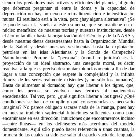
siendo los predadores más activos y eficientes del planeta, al grado
que debemos preguntar si entre la doma y la capacidad de
depredación no hay un nexo de retroalimentación e intensificación
mutua. El resultado está a la vista, pero ¿hay alguna alternativa? ¿Se
le puede sacar la vuelta a este esquema, que se mantiene en el
núcleo metafísico de nuestras teorías y nuestras instituciones, desde
el átomo familiar hasta la organización del Ejército y de la NASA y
desde nuestras dietas desestresantes hasta la Organización Mundial
de la Salud y desde nuestras vestimentas hasta la explotación
petrolera en las islas Aleutianas y la Sonda de Campeche?
Naturalmente. Porque la “persona” (moral o jurídica) es la
proyección de un ideal abstracto, una categoría moral, es decir,
reactiva, a la que es preciso desmontar minuciosamente a fin de dar
lugar a una concepción que respete la complejidad y la infinita
riqueza de los seres realmente existentes (y no sólo los humanos).
Basta de alimentar al domador, hay que liberar a los tigres, que,
como los perros, se vuelven más feroces al mantenerlos
encadenados. Tal vez, pero, ¿qué significa liberar a los tigres? ¿Qué
condiciones se han de cumplir y qué consecuencias es necesario
imaginar? No parece obligado sacarse nada de la manga, pues hay
en nuestra tradición sapiencial intuiciones suficientes como para
encaminarse en esa dirección; intuiciones que encontraremos incluso
—entre líneas— en los defensores más acérrimos del modelo
domesticante. Aquí sólo puedo hacer referencia a unas cuantas, la
primera de las cuales ha sido ese salto al espacio vacío del lenguaje,