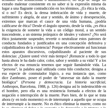
extraño malestar consistente en no saber si la expresión misma da
lugar a una flagrante contradicción en los términos. ¿Es ética la vida,
sí o no? Es decir, la densa imbricación de vida y muerte, de
sufrimiento y alegría, de azar y sentido, de ánimo y desesperación,
extremos que marcan el cauce de una vida humana, ¿podría
calificarse de ética? Desde el ángulo opuesto, desde la vida, ¿es ética
la exigencia de someter la vida a un código moral, a un sentido
trascendente, a un sistema jerárquico de ideales y valores? ¿No será
ético justamente suspender, revertir o neutralizar estos patrones de
conducta fundados y justificados en una concepción defensiva y
culpabilizadora de la existencia? Porque efectivamente así funcionan
estos aparatos discursivos, culpabilizando al paciente de sus
dolencias: ¿Quiere usted vivir más tiempo? ¡Renuncie a todo lo que
hasta ahora le ha dado calor, color, sabor y sentido a su vida! Y a los
efectos de esa renuncia tenemos que seguir llamándole vida. La
“persona”, la palabra aquí utilizada como hilo conductor, designa a
esa especie de conmutador lógico, a esa instancia que, como
dice Zambrano, posee el poder de “atravesar sin daño la muerte
biológica” (
Persona y democracia. La historia sacrificial
,
Anthropos, Barcelona, 1988, p. 126) designa así lo indestructible en
el hombre, pero ella es una resistencia formada a efectos de la
negación o interrupción de la muerte. Pues bien, de lo que se trata
ahora (y en todo momento) es de interrumpir a aquello que se ocupa
de interrumpir a la muerte. No es ético eliminar la muerte, como no