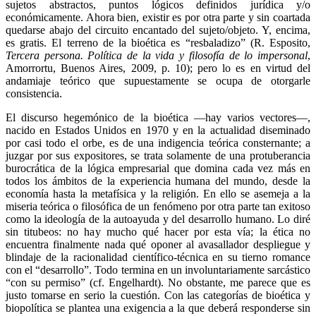
sujetos abstractos, puntos lógicos definidos jurídica y/o
económicamente. Ahora bien, existir es por otra parte y sin coartada
quedarse abajo del circuito encantado del sujeto/objeto. Y, encima,
es gratis. El terreno de la bioética es “resbaladizo” (R. Esposito,
Tercera persona. Política de la vida y filosofía de lo impersonal
,
Amorrortu, Buenos Aires, 2009, p. 10); pero lo es en virtud del
andamiaje teórico que supuestamente se ocupa de otorgarle
consistencia.
El discurso hegemónico de la bioética —hay varios vectores—,
nacido en Estados Unidos en 1970 y en la actualidad diseminado
por casi todo el orbe, es de una indigencia teórica consternante; a
juzgar por sus expositores, se trata solamente de una protuberancia
burocrática de la lógica empresarial que domina cada vez más en
todos los ámbitos de la experiencia humana del mundo, desde la
economía hasta la metafísica y la religión. En ello se asemeja a la
miseria teórica o filosófica de un fenómeno por otra parte tan exitoso
como la ideología de la autoayuda y del desarrollo humano. Lo diré
sin titubeos: no hay mucho qué hacer por esta vía; la ética no
encuentra finalmente nada qué oponer al avasallador despliegue y
blindaje de la racionalidad científico-técnica en su tierno romance
con el “desarrollo”. Todo termina en un involuntariamente sarcástico
“con su permiso” (cf. Engelhardt). No obstante, me parece que es
justo tomarse en serio la cuestión. Con las categorías de bioética y
biopolítica se plantea una exigencia a la que deberá responderse sin