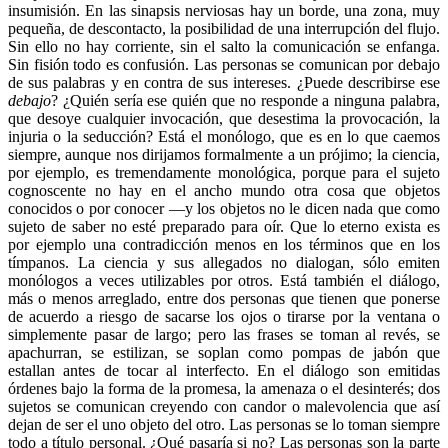
insumisión. En las sinapsis nerviosas hay un borde, una zona, muy
pequeña, de descontacto, la posibilidad de una interrupción del flujo.
Sin ello no hay corriente, sin el salto la comunicación se enfanga.
Sin fisión todo es confusión. Las personas se comunican por debajo
de sus palabras y en contra de sus intereses. ¿Puede describirse ese
debajo
? ¿Quién sería ese quién que no responde a ninguna palabra,
que desoye cualquier invocación, que desestima la provocación, la
injuria o la seducción? Está el monólogo, que es en lo que caemos
siempre, aunque nos dirijamos formalmente a un prójimo; la ciencia,
por ejemplo, es tremendamente monológica, porque para el sujeto
cognoscente no hay en el ancho mundo otra cosa que objetos
conocidos o por conocer —y los objetos no le dicen nada que como
sujeto de saber no esté preparado para oír. Que lo eterno exista es
por ejemplo una contradicción menos en los términos que en los
tímpanos. La ciencia y sus allegados no dialogan, sólo emiten
monólogos a veces utilizables por otros. Está también el diálogo,
más o menos arreglado, entre dos personas que tienen que ponerse
de acuerdo a riesgo de sacarse los ojos o tirarse por la ventana o
simplemente pasar de largo; pero las frases se toman al revés, se
apachurran, se estilizan, se soplan como pompas de jabón que
estallan antes de tocar al interfecto. En el diálogo son emitidas
órdenes bajo la forma de la promesa, la amenaza o el desinterés; dos
sujetos se comunican creyendo con candor o malevolencia que así
dejan de ser el uno objeto del otro. Las personas se lo toman siempre
todo a título personal. ¿Qué pasaría si no? Las personas son la parte