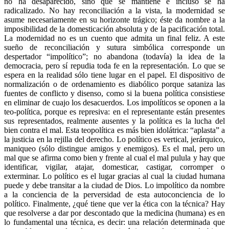
no ha desaparecido, sino que se mantiene e incluso se ha
radicalizado. No hay reconciliación a la vista, la modernidad se
asume necesariamente en su horizonte trágico; éste da nombre a la
imposibilidad de la domesticación absoluta y de la pacificación total.
La modernidad no es un cuento que admita un final feliz. A este
sueño de reconciliación y sutura simbólica corresponde un
despertador “impolítico”; no abandona (todavía) la idea de la
democracia, pero sí repudia toda fe en la representación. Lo que se
espera en la realidad sólo tiene lugar en el papel. El dispositivo de
normalización o de ordenamiento es diabólico porque sataniza las
fuentes de conflicto y disenso, como si la buena política consistiese
en eliminar de cuajo los desacuerdos. Los impolíticos se oponen a la
teo-política, porque es represiva: en el representante están presentes
sus representados, realmente ausentes y la política es la lucha del
bien contra el mal. Esta teopolítica es más bien idolátrica: “aplasta” a
la justicia en la rejilla del derecho. Lo político es vertical, jerárquico,
maniqueo (sólo distingue amigos y enemigos). Es el mal, pero un
mal que se afirma como bien y frente al cual el mal pulula y hay que
identificar, vigilar, atajar, domesticar, castigar, corromper o
exterminar. Lo político es el lugar gracias al cual la ciudad humana
puede y debe transitar a la ciudad de Dios. Lo impolítico da nombre
a la conciencia de la perversidad de esta autoconciencia de lo
político. Finalmente, ¿qué tiene que ver la ética con la técnica? Hay
que resolverse a dar por descontado que la medicina (humana) es en
lo fundamental una técnica, es decir: una relación determinada que