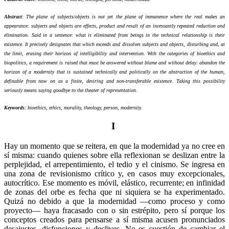
Abstract
: The plane of subjects/objects is not yet the plane of immanence where the real makes an
appearance: subjects and objects are effects, product and result of an incessantly repeated reduction and
elimination. Said in a sentence: what is eliminated from beings in the technical relationship is their
existence. It precisely designates that which exceeds and dissolves subjects and objects, disturbing and, at
the limit, erasing their horizon of intelligibility and intervention. With the categories of bioethics and
biopolitics, a requirement is raised that must be answered without blame and without delay: abandon the
horizon of a modernity that is sustained technically and politically on the abstraction of the human,
definable from now on as a finite, desiring and non-transferable existence. Taking this possibility
seriously means saying goodbye to the theater of representation.
Keywords
: bioethics, ethics, morality, theology, person, modernity.
I
Hay un momento que se reitera, en que la modernidad ya no cree en
sí misma: cuando quienes sobre ella reflexionan se deslizan entre la
perplejidad, el arrepentimiento, el tedio y el cinismo. Se ingresa en
una zona de revisionismo crítico y, en casos muy excepcionales,
autocrítico. Ese momento es móvil, elástico, recurrente; en infinidad
de zonas del orbe es fecha que ni siquiera se ha experimentado.
Quizá no debido a que la modernidad —como proceso y como
proyecto— haya fracasado con o sin estrépito, pero sí porque los
conceptos creados para pensarse a sí misma acusen pronunciados
desajustes, disfunciones y declives. No es cuestión de cambiar el