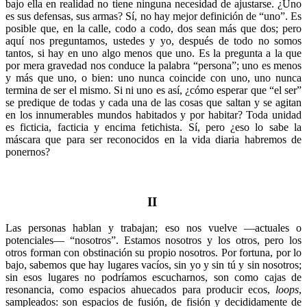
bajo ella en realidad no tiene ninguna necesidad de ajustarse. ¿Uno
es sus defensas, sus armas? Sí, no hay mejor definición de “uno”. Es
posible que, en la calle, codo a codo, dos sean más que dos; pero
aquí nos preguntamos, ustedes y yo, después de todo no somos
tantos, si hay en uno algo menos que uno. Es la pregunta a la que
por mera gravedad nos conduce la palabra “persona”; uno es menos
y más que uno, o bien: uno nunca coincide con uno, uno nunca
termina de ser el mismo. Si ni uno es así, ¿cómo esperar que “el ser”
se predique de todas y cada una de las cosas que saltan y se agitan
en los innumerables mundos habitados y por habitar? Toda unidad
es ficticia, facticia y encima fetichista. Sí, pero ¿eso lo sabe la
máscara que para ser reconocidos en la vida diaria habremos de
ponernos?
II
Las personas hablan y trabajan; eso nos vuelve —actuales o
potenciales— “nosotros”. Estamos nosotros y los otros, pero los
otros forman con obstinación su propio nosotros. Por fortuna, por lo
bajo, sabemos que hay lugares vacíos, sin yo y sin tú y sin nosotros;
sin esos lugares no podríamos escucharnos, son como cajas de
resonancia, como espacios ahuecados para producir ecos,
loops
,
sampleados: son espacios de fusión, de fisión y decididamente de