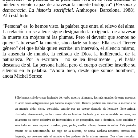
núcleo viviente capaz de atravesar la muerte biológica" (
Persona y
democracia. La historia sacrificial
, Anthropos, Barcelona, 1988).
Allí está todo.
“Persona” es, lo hemos visto, la palabra que entra al relevo del alma.
La relación no se altera: sigue designando la exigencia de atravesar
la muerte sin mojarse ni las plumas. Pero el devenir que somos no
quiere “atravesar” la muerte, sino darle su lugar. Ella es el “tercer
género” del que habla quien escribe: un intervalo, el silencio mismo,
la ausencia de mundo, la retirada de Dios, la indiferencia de la
naturaleza. Por la escritura —no se lea literalmente—, el habla
descansa de sí. La persona habla, pero el cuerpo escribe: inscribe su
silencio en la palabra. “Ahora bien, desde que somos hombres”,
anota Michel Serres:
Sólo hemos sabido crecer haciendo del verbo nuestro alimento, los más grandes de entre nosotros
lo adivinaron antiguamente por haberlo magnificado. Hemos perdido sin remedio la memoria de
un mundo oído, visto, percibido, sentido por un cuerpo desnudo de lenguaje. Este animal
olvidado, desconocido, se ha convertido en hombre hablante y el verbo modela su carne, no
solamente su carne colectiva de intercambios o de percepción, uso o dominio, sino también y
ante todo su carne corporal: muslos, pies, pecho, cuello, vibran, densos de verbo. Este período
estable de la hominización, no digo de la historia, se acaba. Mañana nosotros, bestias con
lenguaje, no veremos más el mundo o los poderes de la misma manera (
Los cinco sentidos.