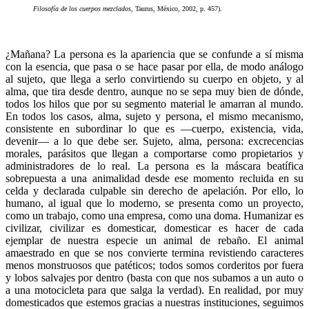
Filosofía de los cuerpos mezclados
, Taurus, México, 2002, p. 457).
¿Mañana? La persona es la apariencia que se confunde a sí misma
con la esencia, que pasa o se hace pasar por ella, de modo análogo
al sujeto, que llega a serlo convirtiendo su cuerpo en objeto, y al
alma, que tira desde dentro, aunque no se sepa muy bien de dónde,
todos los hilos que por su segmento material le amarran al mundo.
En todos los casos, alma, sujeto y persona, el mismo mecanismo,
consistente en subordinar lo que es —cuerpo, existencia, vida,
devenir— a lo que debe ser. Sujeto, alma, persona: excrecencias
morales, parásitos que llegan a comportarse como propietarios y
administradores de lo real. La persona es la máscara beatífica
sobrepuesta a una animalidad desde ese momento recluida en su
celda y declarada culpable sin derecho de apelación. Por ello, lo
humano, al igual que lo moderno, se presenta como un proyecto,
como un trabajo, como una empresa, como una doma. Humanizar es
civilizar, civilizar es domesticar, domesticar es hacer de cada
ejemplar de nuestra especie un animal de rebaño. El animal
amaestrado en que se nos convierte termina revistiendo caracteres
menos monstruosos que patéticos; todos somos corderitos por fuera
y lobos salvajes por dentro (basta con que nos subamos a un auto o
a una motocicleta para que salga la verdad). En realidad, por muy
domesticados que estemos gracias a nuestras instituciones, seguimos