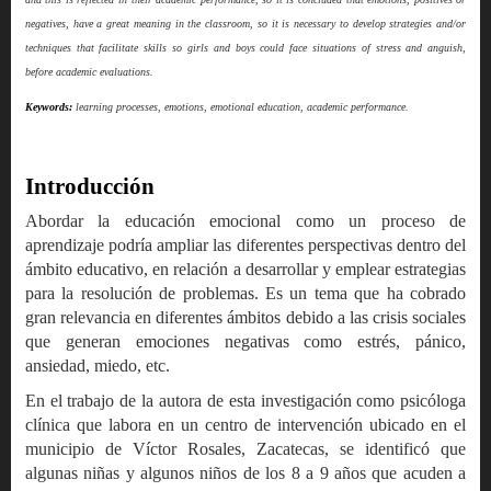
negatives, have a great meaning in the classroom, so it is necessary to develop strategies and/or
techniques that facilitate skills so girls and boys could face situations of stress and anguish,
before academic evaluations.
Keywords:
learning processes, emotions, emotional education, academic performance.
Introducción
Abordar la educación emocional como un proceso de
aprendizaje podría ampliar las diferentes perspectivas dentro del
ámbito educativo, en relación a desarrollar y emplear estrategias
para la resolución de problemas. Es un tema que ha cobrado
gran relevancia en diferentes ámbitos debido a las crisis sociales
que generan emociones negativas como estrés, pánico,
ansiedad, miedo, etc.
En el trabajo de la autora de esta investigación como psicóloga
clínica que labora en un centro de intervención ubicado en el
municipio de Víctor Rosales, Zacatecas, se identificó que
algunas niñas y algunos niños de los 8 a 9 años que acuden a