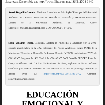
Zacatecas. Disponible en: http://www.filha.com.mx. ISSN: 2594-0449.
Araceli Delgadillo Sustaita
. Mexicana. Licenciada en Psicología Clínica por la Universidad
Autónoma de Zacatecas. Estudiante de Maestría en Educación y Desarrollo Profesional
Docente de la Universidad Autónoma de Zacatecas. Correo
electrónico: aracelidelga13@gmail.com CVU CONACYT: 971140.
Sonia Villagrán Rueda
. Mexicana. Doctora en Psicología y Educación por la UAQ.
Docente investigadora en la UAZ. Integrante del Núcleo Académico Básico (NAB) de la
Maestría en Educación y Desarrollo Profesional Docente (MEDPD) registrada en PNPC de
CONACYT. Integrante del SNI Nivel 1 del CONACYT. Perfil Deseable PRODEP. Líder del
Cuerpo Académico UAZ CA 214. Publicaciones de libros, capítulos de libros, artículos
científicos para revistas indexadas de alto impacto en el área de psicología educativa y
laboral. Orcid ID:
https://orcid.org/0000-0001-5389-574X
Contacto:
soniavillagran@uaz.edu.mx
EDUCACIÓN
EMOCIONAL Y