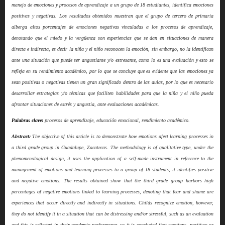
manejo de emociones y procesos de aprendizaje a un grupo de 18 estudiantes, identifica emociones
positivas y negativas. Los resultados obtenidos muestran que el grupo de tercero de primaria
alberga altos porcentajes de emociones negativas vinculadas a los procesos de aprendizaje,
denotando que el miedo y la vergüenza son experiencias que se dan en situaciones de manera
directa e indirecta, es decir la niña y el niño reconocen la emoción, sin embargo, no la identifican
ante una situación que puede ser angustiante y/o estresante, como lo es una evaluación y esto se
refleja en su rendimiento académico, por lo que se concluye que es evidente que las emociones ya
sean positivas o negativas tienen un gran significado dentro de las aulas, por lo que es necesario
desarrollar estrategias y/o técnicas que faciliten habilidades para que la niña y el niño pueda
afrontar situaciones de estrés y angustia, ante evaluaciones académicas.
Palabras clave:
procesos de aprendizaje, educación emocional, rendimiento académico.
Abstract:
The objective of this article is to demonstrate how emotions afect learning processes in
a third grade group in Guadalupe, Zacatecas. The methodology is of qualitative type, under the
phenomenological design, it uses the application of a self-made instrument in reference to the
management of emotions and learning processes to a group of 18 students, it identifies positive
and negative emotions. The results obtained show that the third grade group harbors high
percentages of negative emotions linked to learning processes, denoting that fear and shame are
experiences that occur directly and indirectly in situations. Childs recognize emotion, however,
they do not identify it in a situation that can be distressing and/or stressful, such as an evaluation
and this is reflected in their academic performance, so it is concluded that emotions, positives or