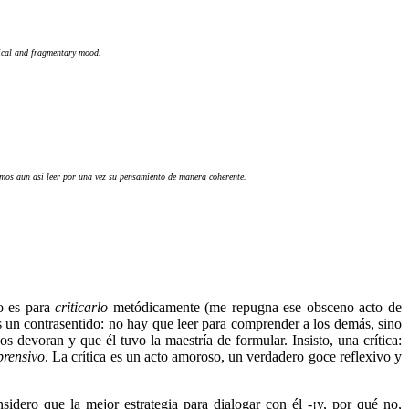
oxical and fragmentary mood.
s aun así leer por una vez su pensamiento de manera coherente.
no es para
criticarlo
metódicamente (me repugna ese obsceno acto de
s un contrasentido: no hay que leer para comprender a los demás, sino
 devoran y que él tuvo la maestría de formular. Insisto, una crítica:
rensivo
. La crítica es un acto amoroso, un verdadero goce reflexivo y
sidero que la mejor estrategia para dialogar con él -¡y, por qué no,