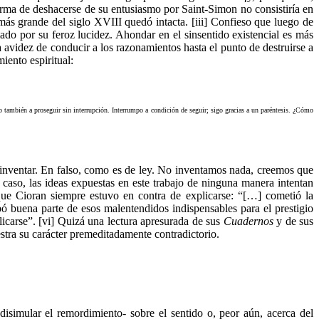
forma de deshacerse de su entusiasmo por Saint-Simon no consistiría en
 más grande del siglo XVIII quedó intacta. [iii] Confieso que luego de
do por su feroz lucidez. Ahondar en el sinsentido existencial es más
 avidez de conducir a los razonamientos hasta el punto de destruirse a
iento espiritual:
o también a proseguir sin interrupción. Interrumpo a condición de seguir; sigo gracias a un paréntesis. ¿Cómo
inventar. En falso, como es de ley. No inventamos nada, creemos que
caso, las ideas expuestas en este trabajo de ninguna manera intentan
que Cioran siempre estuvo en contra de explicarse: “[…] cometió la
ó buena parte de esos malentendidos indispensables para el prestigio
plicarse”. [vi] Quizá una lectura apresurada de sus
Cuadernos
y de sus
estra su carácter premeditadamente contradictorio.
simular el remordimiento- sobre el sentido o, peor aún, acerca del