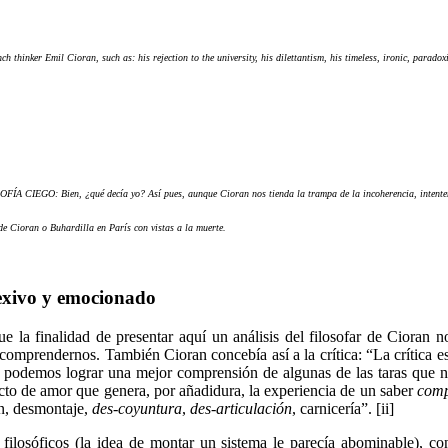
h thinker Emil Cioran, such as: his rejection to the university, his dilettantism, his timeless, ironic, parad
CIEGO: Bien, ¿qué decía yo? Así pues, aunque Cioran nos tienda la trampa de la incoherencia, intentemo
de Cioran o Buhardilla en París con vistas a la muerte.
lexivo y emocionado
e la finalidad de presentar aquí un análisis del filosofar de Cioran 
 comprendernos. También Cioran concebía así a la crítica: “La crítica e
 podemos lograr una mejor comprensión de algunas de las taras que nos
cto de amor que genera, por añadidura, la experiencia de un saber
comp
ón, desmontaje,
des-coyuntura
,
des-articulación
, carnicería”. [ii]
filosóficos (la idea de montar un sistema le parecía abominable), con