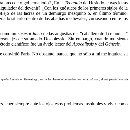
ra precede y gobierna todo? ¿En la
Teogonía
de Hesíodo, cuyas letras
uilador del devenir? ¿Con los gnósticos de los primeros siglos de la
reflejo de las lacras de un demiurgo mezquino o, en último término,
do situarlo dentro de las abadías medievales, curioseando entre los
lo como un
sucesor laico
de las angustias del “caballero de la renuncia”
 personajes de su amado Dostoievski. Sin embargo, cuando me siento
todo científico: fue un ávido lector del
Apocalipsis
y del
Génesis
.
convirtió París. No obstante, parece que no sólo a mí me inquieta su
 que he formulado. Sin embargo, no me he planteado la cuestión de si es actual o no, si está pasado de moda
s tener siempre ante los ojos esos problemas insolubles y vivir como