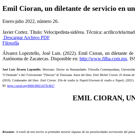
Emil Cioran, un diletante de servicio en 
Enero-julio 2022, número 26.
Javier Cortez. Título: Velocipedista-sidérea. Técnica: acrílico/tela/
Descargar Archivo PDF
Filosofía
Álvarez Lopeztello, José Luis. (2022). Emil Cioran, un diletante d
Autónoma de Zacatecas. Disponible en:
http://www.filha.com.mx
. I
José Luis Álvarez Lopeztello.
Mexicano. Doctor en Humanidades: Filosofía Contemporánea, Universidad
“L’Orientale” e del l’Universitate “Tibiscus” di Timisoara. Autor del libro:
Emil Michel Cioran: El drama de 
(2019). Colaborador del libro:
Emil Cioran: Zile de studiu la Napoli/Giornate di studio a Napoli
, (2021)
ID:
https://orcid.org/0000-0002-0278-4617
EMIL CIORAN, U
Resumen
: A través de este escrito se pretenden mostrar algunas de las peculiaridades escriturales del pe