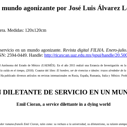
un mundo agonizante por José Luis Álvarez L
madera. Medidas: 120x120cm
e servicio en un mundo agonizante.
Revista digital FILHA. Enero-juli
SSN: 2594-0449. Handle:
http://ricaxcan.uaz.edu.mx/jspui/handle/20.5
 Autónoma del Estado de México (UAEMÉX). En el año 2015 realizó una Estancia de Investigación en la Un
la caída en el tiempo
, (2018). Coautor del libro:
El hombre, ser de vivencias e ideales: trazos alrededor de l
. Ha publicado diversos artículos en revistas internacionales en Rusia, España, Rumania, Italia y México.
N DILETANTE DE SERVICIO EN UN M
Emil Cioran, a service dilettante in a dying world
nsador rumano-francés Emil Cioran, tales como: su rechazo a la universidad, su diletantismo, su talante atempo