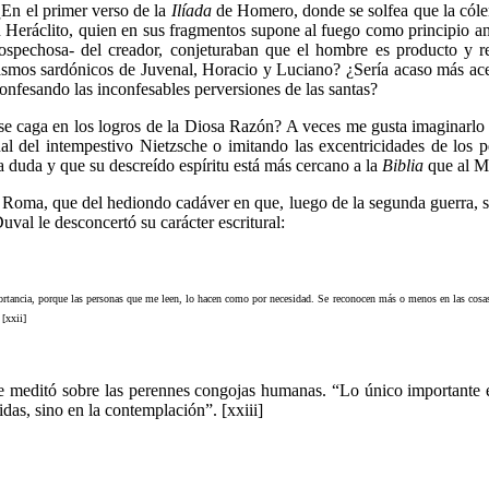
¿En el primer verso de la
Ilíada
de Homero, donde se solfea que la cóle
ráclito, quien en sus fragmentos supone al fuego como principio aniq
 sospechosa- del creador, conjeturaban que el hombre es producto y 
mos sardónicos de Juvenal, Horacio y Luciano? ¿Sería acaso más acerta
onfesando las inconfesables perversiones de las santas?
 se caga en los logros de la Diosa Razón? A veces me gusta imaginar
al del intempestivo Nietzsche o imitando las excentricidades de los
a duda y que su descreído espíritu está más cercano a la
Biblia
que al Mé
oma, que del hediondo cadáver en que, luego de la segunda guerra, se 
Duval le desconcertó su carácter escritural:
ortancia, porque las personas que me leen, lo hacen como por necesidad. Se reconocen más o menos en las cosas
[xxii]
ue meditó sobre las perennes congojas humanas. “Lo único importante e
das, sino en la contemplación”. [xxiii]