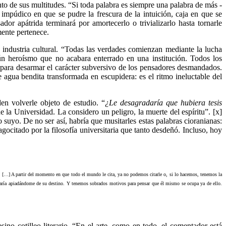
nto de sus multitudes. “Si toda palabra es siempre una palabra de más -
d impúdico en que se pudre la frescura de la intuición, caja en que se
dor apátrida terminará por amortecerlo o trivializarlo hasta tornarle
mente pertenece.
industria cultural. “Todas las verdades comienzan mediante la lucha
gún heroísmo que no acabara enterrado en una institución. Todos los
o para desarmar el carácter subversivo de los pensadores desmandados.
 agua bendita transformada en escupidera: es el ritmo ineluctable del
en volverle objeto de estudio. “
¿Le desagradaría que hubiera tesis
 la Universidad. La considero un peligro, la muerte del espíritu”. [x]
 suyo. De no ser así, habría que musitarles estas palabras cioranianas:
ocitado por la filosofía universitaria que tanto desdeñó. Incluso, hoy
. […] A partir del momento en que todo el mundo le cita, ya no podemos citarle o, si lo hacemos, tenemos la
abaría apiadándome de su destino. Y tenemos sobrados motivos para pensar que él mismo se ocupa ya de ello.
no cotilleo literario. “En el arte, como en todo, el comentador está