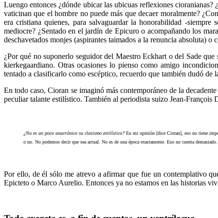
Luengo entonces ¿dónde ubicar las ubicuas reflexiones cioranianas? 
vaticinan que el hombre no puede más que decaer moralmente? ¿Con He
era cristiana quienes, para salvaguardar la honorabilidad -siempre
mediocre? ¿Sentado en el jardín de Epicuro o acompañando los maras
deschavetados monjes (aspirantes taimados a la renuncia absoluta) o c
¿Por qué no suponerlo seguidor del Maestro Eckhart o del Sade que
kierkegaardiano. Otras ocasiones lo pienso como amigo incondicion
tentado a clasificarlo como escéptico, recuerdo que también dudó de l
En todo caso, Cioran se imaginó más contemporáneo de la decadente R
peculiar talante estilístico. También al periodista suizo Jean-François 
¿No es un poco anacrónico su clasismo estilístico?
En mi opinión [dice Cioran], eso no tiene imp
o no. No podemos decir que sea actual. No es de una época exactamente. Eso no cuenta demasiado. 
Por ello, de él sólo me atrevo a afirmar que fue un contemplativo q
Epicteto o Marco Aurelio. Entonces ya no estamos en las historias vivi