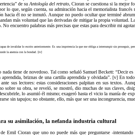
vertencia” de su
Antología del retrato
, Cioran se cuestiona si la mejor 
o, por lo que, según cuenta, su admiración hacia el memorialista francés
ón hacia él no se inmutó. Aunque no puedo ocultar que terminé abruma
mandan más voluntad que las derivadas de mitigar la propia voluntad. La
io. No encuentro palabras más precisas que estas para describir mi agotam
apaz de invalidar lo escrito anteriormente. Es una impotencia la que me obliga a interrumpir sin proseguir, per
unde la anemia con la bondad. [iv]
yo nada tiene de novedoso. Tal como señaló Samuel Beckett: “Decir es 
prendida, briznas de una cartilla aprendida y olvidada”. [v] En todo 
nte sus lectores: estas consideraciones palpitan en sus textos. Aun
 sobre su obra, se reveló, se mostró, dio muchas de sus claves, disip
 descubrirle, lo asumió él mismo; exageró hasta el vicio la manía de ex
trarse sin tapujos; no obstante, ello, más que ser una incongruencia, mu
a su asimilación, la nefanda industria cultural
a de Emil Cioran que uno no puede más que preguntarse -intentando di