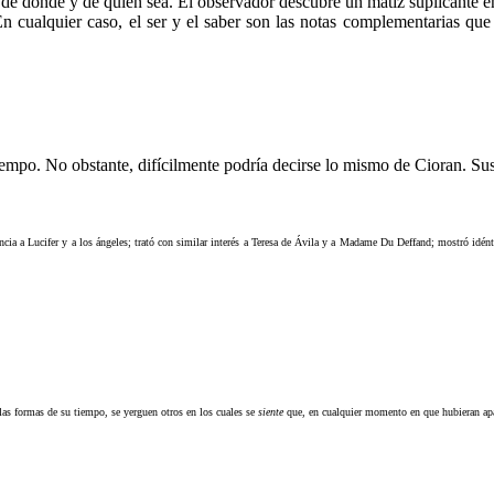
ón de donde y de quien sea. El observador descubre un matiz suplicante 
n cualquier caso, el ser y el saber son las notas complementarias que l
iempo. No obstante, difícilmente podría decirse lo mismo de Cioran. Sus
ncia a Lucifer y a los ángeles; trató con similar interés a Teresa de Ávila y a Madame Du Deffand; mostró idé
las formas de su tiempo, se yerguen otros en los cuales se
siente
que, en cualquier momento en que hubieran ap