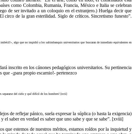
n países como Colombia, Rumania, Francia, México e Italia se celebran
ego de ser invitado a un coloquio en el extranjero.) Huelga decir que
 circo de la gran esterilidad. Siglo de críticos. Sincretismo funesto”.
 imbécil!», algo que no impidió a los saltimbanquis universitarios que buscaran de inmediato equivalentes en
edará inscrito en los cánones pedagógicos universitarios. Su pertinencia
os que -¡para propio escarnio!- pertenezco
separarse del cielo y qué difícil de los hombres! [xvii]
os de reflejar pánico, suela expresar la súplica (o hasta la exigencia)
- y el saber en verdad es saber que uno sabe y que se sabe”. [xviii]
os que estemos de nuestros méritos, estamos roídos por la inquietud y