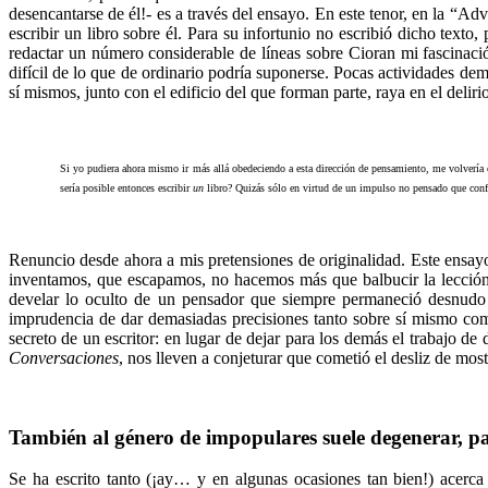
desencantarse de él!- es a través del ensayo. En este tenor, en la “Ad
escribir un libro sobre él. Para su infortunio no escribió dicho text
redactar un número considerable de líneas sobre Cioran mi fascinaci
difícil de lo que de ordinario podría suponerse. Pocas actividades de
sí mismos, junto con el edificio del que forman parte, raya en el delir
Si yo pudiera ahora mismo ir más allá obedeciendo a esta dirección de pensamiento, me volvería c
sería posible entonces escribir
un
libro? Quizás sólo en virtud de un impulso no pensado que conf
Renuncio desde ahora a mis pretensiones de originalidad. Este ensa
inventamos, que escapamos, no hacemos más que balbucir la lección a
develar lo oculto de un pensador que siempre permaneció desnudo a
imprudencia de dar demasiadas precisiones tanto sobre sí mismo como
secreto de un escritor: en lugar de dejar para los demás el trabajo de
Conversaciones
, nos lleven a conjeturar que cometió el desliz de mos
También al género de impopulares suele degenerar, par
Se ha escrito tanto (¡ay… y en algunas ocasiones tan bien!) acerc