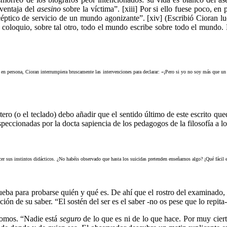
ventaja del
asesino
sobre la víctima”. [xiii] Por si ello fuese poco, e
éptico de servicio de un mundo agonizante”. [xiv] (Escribió Cioran lu
 coloquio, sobre tal otro, todo el mundo escribe sobre todo el mundo. El
 en persona, Cioran interrumpiera bruscamente las intervenciones para declarar: «¡Pero si yo no soy más que un
tero (o el teclado) debo añadir que el sentido último de este escrito qu
speccionadas por la docta sapiencia de los pedagogos de la filosofía a l
 sus instintos didácticos. ¿No habéis observado que hasta los suicidas pretenden enseñarnos algo? ¡Qué fácil es 
eba para probarse quién y qué es. De ahí que el rostro del examinado, lej
ción de su saber. “El sostén del ser es el saber -no os pese que lo repita
omos. “Nadie está
seguro
de lo que es ni de lo que hace. Por muy ciert