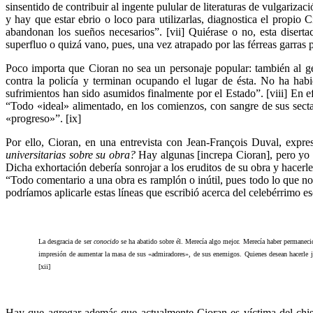
sinsentido de contribuir al ingente pulular de literaturas de vulgariz
y hay que estar ebrio o loco para utilizarlas, diagnostica el propio
abandonan los sueños necesarios”. [vii] Quiérase o no, esta disertac
superfluo o quizá vano, pues, una vez atrapado por las férreas garras
Poco importa que Cioran no sea un personaje popular: también al gé
contra la policía y terminan ocupando el lugar de ésta. No ha habi
sufrimientos han sido asumidos finalmente por el Estado”. [viii] En 
“Todo «ideal» alimentado, en los comienzos, con sangre de sus sectar
«progreso»”. [ix]
Por ello, Cioran, en una entrevista con Jean-François Duval, expre
universitarias sobre su obra?
Hay algunas [increpa Cioran], pero yo es
Dicha exhortación debería sonrojar a los eruditos de su obra y hacerle
“Todo comentario a una obra es ramplón o inútil, pues todo lo que no 
podríamos aplicarle estas líneas que escribió acerca del celebérrimo e
La desgracia de ser
conocido
se ha abatido sobre él. Merecía algo mejor. Merecía haber permaneci
impresión de aumentar la masa de sus «admiradores», de sus enemigos. Quienes desean hacerle ju
[xii]
Hay que agregar además que actualmente Cioran es víctima del chismo