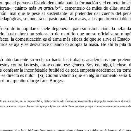
ación que el perverso Estado demanda para la formación y el entretenimie
 Cioran-, ¡cuánto más
un artículo*
!, cementerio de miles de ellas, ataú
ión -mal que le pese al sustentante- al pretender dar cuenta del pensa
 pedagógicas, se mudará en pasto para las masas, a las que irremediable
nero de impopulares suele degenerar -para su asimilación- la nefanda 
do hasta ahora un solo acto de martirio que no se oficializara, nin
efecto, la domesticación es el arma más eficaz de que se sirve el Estad
ios se aja y se desvanece cuando lo adopta la masa. He ahí la pila de
só abiertamente su rechazo hacia los trabajos académicos que pretend
toy contra las tesis, estoy contra ese género. Soy enemigo, incluso, de
s confesar la inconfesable futilidad de toda empresa académica en torno
es directo es nulo”. [xi] Cioran vaticinó que en algún momento sería fag
scritor argentino Jorge Luis Borges:
do en la sombra, en lo imperceptible, haber continuado siendo tan inasequible e impopular como lo es el matiz
sticia a toda costa no hacen más que precipitar su caída. Pero no sigo, porque si continuase en este tono ac
rreo de los biógrafos peor intencionados: su vida es blanco del asesi