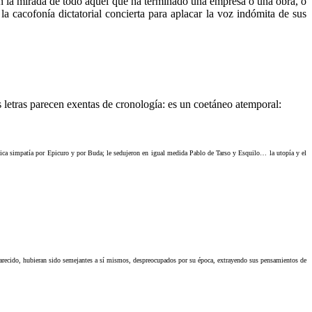
en la mirada de todo aquel que ha terminado una empresa o una obra, o
a cacofonía dictatorial concierta para aplacar la voz indómita de sus
 letras parecen exentas de cronología: es un coetáneo atemporal:
ntica simpatía por Epicuro y por Buda; le sedujeron en igual medida Pablo de Tarso y Esquilo… la utopía y el
arecido, hubieran sido semejantes a sí mismos, despreocupados por su época, extrayendo sus pensamientos de