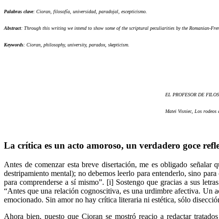
Palabras clave
: Cioran, filosofía, universidad, paradojal, escepticismo.
Abstract
: Through this writing we intend to show some of the scriptural peculiarities by the Romanian-Frenc
Keywords
: Cioran, philosophy, university, paradox, skepticism.
EL PROFESOR DE FILOSOFÍA 
Matei Visniec, Los rodeos 
La crítica es un acto amoroso, un verdadero goce ref
Antes de comenzar esta breve disertación, me es obligado señalar qu
destripamiento mental); no debemos leerlo para entenderlo, sino para
para comprenderse a sí mismo”. [i] Sostengo que gracias a sus letras
“Antes que una relación cognoscitiva, es una urdimbre afectiva. Un a
emocionado. Sin amor no hay crítica literaria ni estética, sólo disecci
Ahora bien, puesto que Cioran se mostró reacio a redactar tratados 