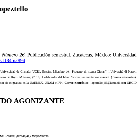
opeztello
o. Número 26.
Publicación semestral. Zacatecas, México: Universidad
00.11845/2894
iversidad de Granada (UGR), España. Miembro del “Progetto di ricerca Cioran”: l’Università di Napoli
a obra de Mijail Malishev
, (2018). Colaborador del libro:
Cioran, un aventurero inmóvil
. (Treinta entrevistas),
 Profesor de asignatura en la UAEMÉX, UNAM e IPN.
Correo electrónico
: lopeztello_86@hotmail.com ORCID
UNDO AGONIZANTE
ral, irónico, paradojal y fragmentario.