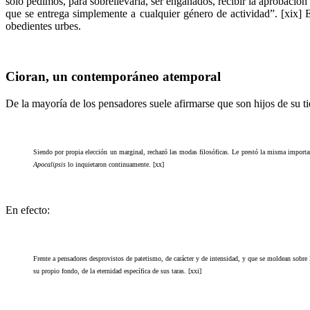
sólo pedimos, para sobrellevarla, ser engañados, recibir la aprobaci
que se entrega simplemente a cualquier género de actividad”. [xix] E
obedientes urbes.
Cioran, un contemporáneo atemporal
De la mayoría de los pensadores suele afirmarse que son hijos de su t
Siendo por propia elección un marginal, rechazó las modas filosóficas. Le prestó la misma importa
Apocalipsis
lo inquietaron continuamente. [xx]
En efecto:
Frente a pensadores desprovistos de patetismo, de carácter y de intensidad, y que se moldean sobre 
su propio fondo, de la eternidad específica de sus taras. [xxi]