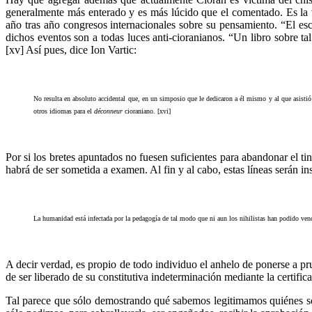
generalmente más enterado y es más lúcido que el comentado. Es la 
año tras año congresos internacionales sobre su pensamiento. “El esc
dichos eventos son a todas luces anti-cioranianos. “Un libro sobre tal
[xv] Así pues, dice Ion Vartic:
No resulta en absoluto accidental que, en un simposio que le dedicaron a él mismo y al que asistió
otros idiomas para el
déconneur
cioraniano. [xvi]
Por si los bretes apuntados no fuesen suficientes para abandonar el tin
habrá de ser sometida a examen. Al fin y al cabo, estas líneas serán in
La humanidad está infectada por la pedagogía de tal modo que ni aun los nihilistas han podido vencer
A decir verdad, es propio de todo individuo el anhelo de ponerse a pru
de ser liberado de su constitutiva indeterminación mediante la certifica
Tal parece que sólo demostrando qué sabemos legitimamos quiénes s