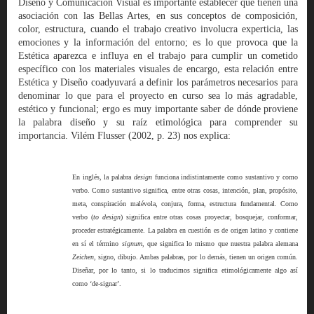
Diseño y Comunicación Visual es importante establecer que tienen una
asociación con las Bellas Artes, en sus conceptos de composición,
color, estructura, cuando el trabajo creativo involucra experticia, las
emociones y la información del entorno; es lo que provoca que la
Estética aparezca e influya en el trabajo para cumplir un cometido
específico con los materiales visuales de encargo, esta relación entre
Estética y Diseño coadyuvará a definir los parámetros necesarios para
denominar lo que para el proyecto en curso sea lo más agradable,
estético y funcional; ergo es muy importante saber de dónde proviene
la palabra diseño y su raíz etimológica para comprender su
importancia. Vilém Flusser (2002, p. 23) nos explica:
En inglés, la palabra
design
funciona indistintamente como sustantivo y como
verbo. Como sustantivo significa, entre otras cosas, intención, plan, propósito,
meta, conspiración malévola, conjura, forma, estructura fundamental. Como
verbo (
to design
) significa entre otras cosas proyectar, bosquejar, conformar,
proceder estratégicamente. La palabra en cuestión es de origen latino y contiene
en sí el término
signum
, que significa lo mismo que nuestra palabra alemana
Zeichen
, signo, dibujo. Ambas palabras, por lo demás, tienen un origen común.
Diseñar, por lo tanto, si lo traducimos significa etimológicamente algo así
como ‘de-signar’.