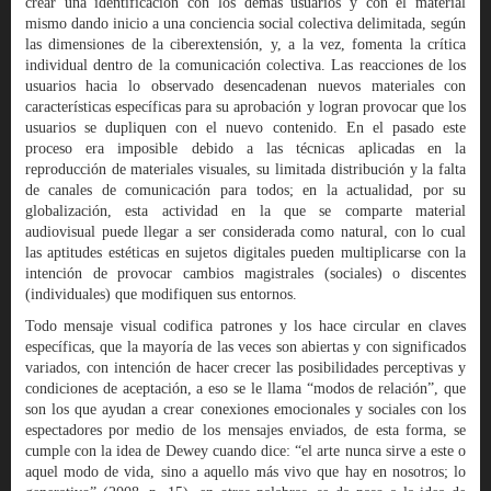
crear una identificación con los demás usuarios y con el material
mismo dando inicio a una conciencia social colectiva delimitada, según
las dimensiones de la ciberextensión, y, a la vez, fomenta la crítica
individual dentro de la comunicación colectiva. Las reacciones de los
usuarios hacia lo observado desencadenan nuevos materiales con
características específicas para su aprobación y logran provocar que los
usuarios se dupliquen con el nuevo contenido. En el pasado este
proceso era imposible debido a las técnicas aplicadas en la
reproducción de materiales visuales, su limitada distribución y la falta
de canales de comunicación para todos; en la actualidad, por su
globalización, esta actividad en la que se comparte material
audiovisual puede llegar a ser considerada como natural, con lo cual
las aptitudes estéticas en sujetos digitales pueden multiplicarse con la
intención de provocar cambios magistrales (sociales) o discentes
(individuales) que modifiquen sus entornos.
Todo mensaje visual codifica patrones y los hace circular en claves
específicas, que la mayoría de las veces son abiertas y con significados
variados, con intención de hacer crecer las posibilidades perceptivas y
condiciones de aceptación, a eso se le llama “modos de relación”, que
son los que ayudan a crear conexiones emocionales y sociales con los
espectadores por medio de los mensajes enviados, de esta forma, se
cumple con la idea de Dewey cuando dice: “el arte nunca sirve a este o
aquel modo de vida, sino a aquello más vivo que hay en nosotros; lo