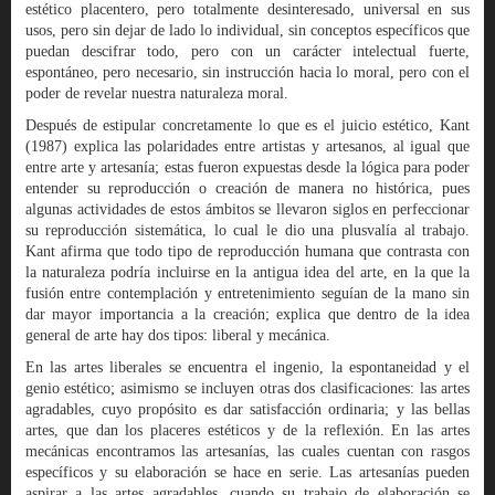
estético placentero, pero totalmente desinteresado, universal en sus
usos, pero sin dejar de lado lo individual, sin conceptos específicos que
puedan descifrar todo, pero con un carácter intelectual fuerte,
espontáneo, pero necesario, sin instrucción hacia lo moral, pero con el
poder de revelar nuestra naturaleza moral.
Después de estipular concretamente lo que es el juicio estético, Kant
(1987) explica las polaridades entre artistas y artesanos, al igual que
entre arte y artesanía; estas fueron expuestas desde la lógica para poder
entender su reproducción o creación de manera no histórica, pues
algunas actividades de estos ámbitos se llevaron siglos en perfeccionar
su reproducción sistemática, lo cual le dio una plusvalía al trabajo.
Kant afirma que todo tipo de reproducción humana que contrasta con
la naturaleza podría incluirse en la antigua idea del arte, en la que la
fusión entre contemplación y entretenimiento seguían de la mano sin
dar mayor importancia a la creación; explica que dentro de la idea
general de arte hay dos tipos: liberal y mecánica.
En las artes liberales se encuentra el ingenio, la espontaneidad y el
genio estético; asimismo se incluyen otras dos clasificaciones: las artes
agradables, cuyo propósito es dar satisfacción ordinaria; y las bellas
artes, que dan los placeres estéticos y de la reflexión. En las artes
mecánicas encontramos las artesanías, las cuales cuentan con rasgos
específicos y su elaboración se hace en serie. Las artesanías pueden
aspirar a las artes agradables, cuando su trabajo de elaboración se