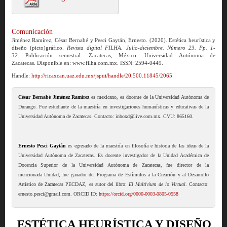
Comunicación
Jiménez Ramírez, César Bernabé y Pesci Gaytán, Ernesto. (2020). Estética heurística y
diseño (picto)gráfico.
Revista digital FILHA. Julio-diciembre. Número 23. Pp. 1-
32.
Publicación semestral. Zacatecas, México: Universidad Autónoma de
Zacatecas. Disponible en: www.filha.com.mx. ISSN: 2594-0449.
Handle:
http://ricaxcan.uaz.edu.mx/jspui/handle/20.500.11845/2065
César Bernabé Jiménez Ramírez
es mexicano, es docente de la Universidad Autónoma de
Durango. Fue estudiante de la maestría en investigaciones humanísticas y educativas de la
Universidad Autónoma de Zacatecas. Contacto: inboxd@live.com.mx. CVU: 865160.
Ernesto Pesci Gaytán
es egresado de la maestría en filosofía e historia de las ideas de la
Universidad Autónoma de Zacatecas. Es docente investigador de la Unidad Académica de
Docencia Superior de la Universidad Autónoma de Zacatecas, fue director de la
mencionada Unidad, fue ganador del Programa de Estímulos a la Creación y al Desarrollo
Artístico de Zacatecas PECDAZ, es autor del libro:
El Multivium de lo Virtual
. Contacto:
ernesto.pesci@gmail.com. ORCID ID:
https://orcid.org/0000-0003-0805-0558
ESTÉTICA HEURÍSTICA Y DISEÑO