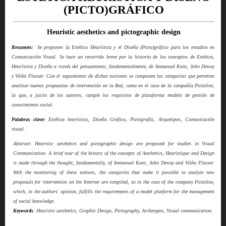
(PICTO)GRÁFICO
Heuristic aesthetics and pictographic design
Resumen:
Se proponen la Estética Heurística y el Diseño (Picto)gráfico para los estudios en
Comunicación Visual. Se hace un recorrido breve por la historia de los conceptos de Estética,
Heurística y Diseño a través del pensamiento, fundamentalmente, de Immanuel Kant, John Dewey
y Vilém Flusser. Con el seguimiento de dichas nociones se componen las categorías que permiten
analizar nuevas propuestas de intervención en la Red, como en el caso de la compañía Pictoline,
la que, a juicio de los autores, cumple los requisitos de plataforma modelo de gestión de
conocimiento social.
Palabras clave:
Estética heurística, Diseño Gráfico, Pictografía, Arquetipos, Comunicación
visual.
Abstract: Heuristic aesthetics and pictographic design are proposed for studies in Visual
Communication. A brief tour of the history of the concepts of Aesthetics, Heuristique and Design
is made through the thought, fundamentally, of Immanuel Kant, John Dewey and Vilém Flusser.
With the monitoring of these notions, the categories that make it possible to analyze new
proposals for intervention on the Internet are compiled, as in the case of the company Pictoline,
which, in the authors' opinion, fulfills the requirements of a model platform for the management
of social knowledge.
Keywords
: Heuristic aesthetics, Graphic Design, Pictography, Archetypes, Visual communication.