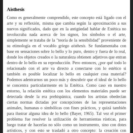
Aisthesis
Como es generalmente comprendido, este concepto está ligado con el
arte y su reflexión, misma que cambia según la aproximación a sus
nuevos significados, dado que en la antigüedad hablar de Estética no
involucraba nada acerca de los signos, los símbolos o el arte,
simplemente se trataba de la “teoría de la sensibilidad” proveniente de
su etimología en el vocablo griego
aisthesis
. Se fundamentaba con
base en sensaciones sobre lo bello y lo puro, dentro y fuera de lo real,
donde los objetos creados o la naturaleza obtienen adjetivos que entran
dentro de lo bello en su reproducción. Pero entonces, ¿por qué todo lo
relacionado con el arte va directo a conectarse con lo estético si
también es posible localizar lo bello en cualquier cosa material?
Podemos adentrarnos un poco más y descubrir que el ideal de lo bello
se concentra particularmente en la Estética. Como caso en nuestro
entorno, la relación estética con los elementos materiales puede ser
detectada desde la era prehispánica, cuando los artistas obedecían
ciertas normas dictadas por concepciones de las representaciones
animales, humanas o simbólicas con fines prácticos, y quizá también
para ilustrar alguna idea de lo bello (Bayer, 1965). Tal vez el primer
problema fue resolver la utilización de herramientas rústicas, para
luego tratar de hacerlas no sólo como un instrumento, sino con dotes
artísticos, y con esto se trasladó a otro concepto: la creación con