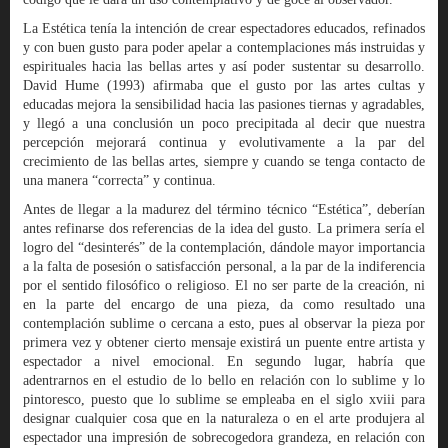
La Estética tenía la intención de crear espectadores educados, refinados
y con buen gusto para poder apelar a contemplaciones más instruidas y
espirituales hacia las bellas artes y así poder sustentar su desarrollo.
David Hume (1993) afirmaba que el gusto por las artes cultas y
educadas mejora la sensibilidad hacia las pasiones tiernas y agradables,
y llegó a una conclusión un poco precipitada al decir que nuestra
percepción mejorará continua y evolutivamente a la par del
crecimiento de las bellas artes, siempre y cuando se tenga contacto de
una manera “correcta” y continua.
Antes de llegar a la madurez del término técnico “Estética”, deberían
antes refinarse dos referencias de la idea del gusto. La primera sería el
logro del “desinterés” de la contemplación, dándole mayor importancia
a la falta de posesión o satisfacción personal, a la par de la indiferencia
por el sentido filosófico o religioso. El no ser parte de la creación, ni
en la parte del encargo de una pieza, da como resultado una
contemplación sublime o cercana a esto, pues al observar la pieza por
primera vez y obtener cierto mensaje existirá un puente entre artista y
espectador a nivel emocional. En segundo lugar, habría que
adentrarnos en el estudio de lo bello en relación con lo sublime y lo
pintoresco, puesto que lo sublime se empleaba en el siglo xviii para
designar cualquier cosa que en la naturaleza o en el arte produjera al
espectador una impresión de sobrecogedora grandeza, en relación con