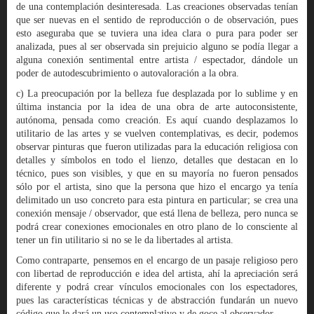
de una contemplación desinteresada. Las creaciones observadas tenían
que ser nuevas en el sentido de reproducción o de observación, pues
esto aseguraba que se tuviera una idea clara o pura para poder ser
analizada, pues al ser observada sin prejuicio alguno se podía llegar a
alguna conexión sentimental entre artista / espectador, dándole un
poder de autodescubrimiento o autovaloración a la obra.
c) La preocupación por la belleza fue desplazada por lo sublime y en
última instancia por la idea de una obra de arte autoconsistente,
autónoma, pensada como creación. Es aquí cuando desplazamos lo
utilitario de las artes y se vuelven contemplativas, es decir, podemos
observar pinturas que fueron utilizadas para la educación religiosa con
detalles y símbolos en todo el lienzo, detalles que destacan en lo
técnico, pues son visibles, y que en su mayoría no fueron pensados
sólo por el artista, sino que la persona que hizo el encargo ya tenía
delimitado un uso concreto para esta pintura en particular; se crea una
conexión mensaje / observador, que está llena de belleza, pero nunca se
podrá crear conexiones emocionales en otro plano de lo consciente al
tener un fin utilitario si no se le da libertades al artista.
Como contraparte, pensemos en el encargo de un pasaje religioso pero
con libertad de reproducción e idea del artista, ahí la apreciación será
diferente y podrá crear vínculos emocionales con los espectadores,
pues las características técnicas y de abstracción fundarán un nuevo
código que le dará un uso contemplativo y de goce al observador.