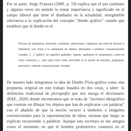
Por su parte, Jorge Frascara (2000, p. 19) explica que el uso cotidiano
y algunas veces sin sentido le restan importancia y significado en el
campo laboral que tiene el diseñador en la actualidad, otorgándole
relevancia a la explicación del concepto “diseño gráfico” cuando que
establece que el diseño es el:
Proceso de programar, proyectar, coordinar, seleccionar y organizar una serie de factores y
elementos con miras a la realización de objetos destinados a producir comunicaciones
visuales. […] ‘gráfico’ no significa grabados, figuras, grafismos ni ornamentos, como en
otros contextos, […sino que] visto como actividad, es la acción de concebir, programar,
proyectar y realizar comunicaciones visuales.
De nuestro lado integramos la idea de Diseño
Picto
-gráfico como una
propuesta original en este trabajo basados en dos cosas, a saber: la
definición tradicional de
pictografía
que nos otorga el diccionario
(RAE, 2020) donde encontramos que se trata de “escritura ideográfica
que consiste en dibujar los objetos que han de explicarse con palabras”
con el añadido de que la noción recurre a símbolos o imágenes
convencionales para la representación de ideas, mismas que luego se
explican recurriendo a palabras. Aunque esta escritura es tan antigua
como el momento en que el hombre prehistórico comenzó en el