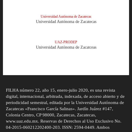
Universidad Autónoma de Zacatecas
Universidad Autónoma de Zacatecas
UAZ-PRODEP
Universidad Autónoma de Zacatceas
FILHA número 22, año 15, enero-julio 2020, es una revista
digital, internacional, arbitrada, indexada, de acceso abierto y de
periodicidad semestral, editada por la Universidad Autónoma de
Zacatecas «Francisco García Salinas». Jardín Juárez #147,
Colonia Centro, CP 98000, Zacatecas, Zacatecas,
www.uaz.edu.mx. Reservas de Derechos al Uso Exclusivo No.
04-2015-060212202400-203. ISSN: 2594-0449. Ambos