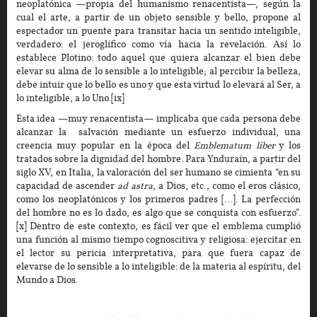
neoplatónica —propia del humanismo renacentista—, según la
cual el arte, a partir de un objeto sensible y bello, propone al
espectador un puente para transitar hacia un sentido inteligible,
verdadero: el jeroglífico como vía hacia la revelación. Así lo
establece Plotino: todo aquel que quiera alcanzar el bien debe
elevar su alma de lo sensible a lo inteligible; al percibir la belleza,
debe intuir que lo bello es uno y que esta virtud lo elevará al Ser, a
lo inteligible, a lo Uno.[ix]
Esta idea —muy renacentista— implicaba que cada persona debe
alcanzar la salvación mediante un esfuerzo individual, una
creencia muy popular en la época del
Emblematum liber
y los
tratados sobre la dignidad del hombre. Para Ynduraín, a partir del
siglo XV, en Italia, la valoración del ser humano se cimienta “en su
capacidad de ascender
ad astra
, a Dios, etc., como el eros clásico,
como los neoplatónicos y los primeros padres […]. La perfección
del hombre no es lo dado, es algo que se conquista con esfuerzo”.
[x] Dentro de este contexto, es fácil ver que el emblema cumplió
una función al mismo tiempo cognoscitiva y religiosa: ejercitar en
el lector su pericia interpretativa, para que fuera capaz de
elevarse de lo sensible a lo inteligible: de la materia al espíritu, del
Mundo a Dios.