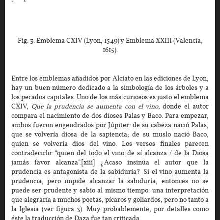
Fig. 3. Emblema CXIV (Lyon, 1549) y Emblema XXIII (Valencia,
1615).
Entre los emblemas añadidos por Alciato en las ediciones de Lyon,
hay un buen número dedicado a la simbología de los árboles y a
los pecados capitales. Uno de los más curiosos es justo el emblema
CXIV,
Que la prudencia se aumenta con el vino
, donde el autor
compara el nacimiento de dos dioses Palas y Baco. Para empezar,
ambos fueron engendrados por Júpiter: de su cabeza nació Palas,
que se volvería diosa de la sapiencia; de su muslo nació Baco,
quien se volvería dios del vino. Los versos finales parecen
contradecirlo: “quien del todo el vino de sí alcanza / de la Diosa
jamás favor alcanza”.[xiii] ¿Acaso insinúa el autor que la
prudencia es antagonista de la sabiduría? Si el vino aumenta la
prudencia, pero impide alcanzar la sabiduría, entonces no se
puede ser prudente y sabio al mismo tiempo: una interpretación
que alegraría a muchos poetas, pícaros y goliardos, pero no tanto a
la Iglesia (ver figura 3). Muy probablemente, por detalles como
éste la traducción de Daza fue tan criticada.