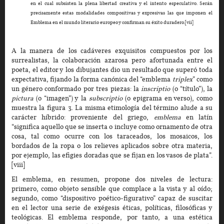
en el cual subsisten la plena libertad creativa y el intento especulativo. Serán
precisamente estas modalidades compositivas y expresivas las que imponen el
Emblema en el mundo literario europeo y confirman su éxito duradero.[vii]
A la manera de los cadáveres exquisitos compuestos por los
surrealistas, la colaboración azarosa pero afortunada entre el
poeta, el editor y los dibujantes dio un resultado que superó toda
expectativa, fijando la forma canónica del “emblema
triplex
” como
un género conformado por tres piezas: la
inscriptio
(o “título”), la
pictura
(o “imagen”) y la
subscriptio
(o epigrama en verso), como
muestra la figura 3. La misma etimología del término alude a su
carácter híbrido: proveniente del griego,
emblema
en latín
“significa aquello que se inserta o incluye como ornamento de otra
cosa, tal como ocurre con los taraceados, los mosaicos, los
bordados de la ropa o los relieves aplicados sobre otra materia,
por ejemplo, las efigies doradas que se fijan en los vasos de plata”.
[viii]
El emblema, en resumen, propone dos niveles de lectura:
primero, como objeto sensible que complace a la vista y al oído;
segundo, como “dispositivo poético-figurativo” capaz de suscitar
en el lector una serie de exégesis éticas, políticas, filosóficas y
teológicas. El emblema responde, por tanto, a una estética