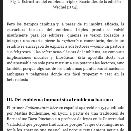
Fig. 2. Estructura del emblema triplex. Fascímiles de la edición
Wechel (1534).
Pero los tiempos cambian y, a pesar de su insólita eficacia, la
estructura ternaria del emblema triplex pronto se volvió
insuficiente para los editores, quienes se vieron forzados a
integrar una cuarta pieza: la
explicatio
o comentario, donde un
erudito se encargaba de explicar a sus lectores —como un pastor a
sus feligreses— las referencias clásicas del emblema, así como sus
implicaciones morales y filosóficas. Esta apostilla docta era
indispensable no solo para instruir a sus potenciales lectores, sino
también porque algunos de los emblemas planteaban situaciones
ambiguas y peligrosas donde era fácil tropezar y caer en la
heterodoxia.
III. Del emblema humanista al emblema barroco
El primer
Emblematum liber
en español apareció en 1549, editado
por Mathia Bonhomme, en Lyon, a partir de una traducción de
Bernardino Daza Pinciano: un profesor de leyes en la Universidad
Valladolid que propuso traducirlos porque “vi que otro ninguno no
tenía los aparejos que yo (sic), así porque tenía entera noticia de