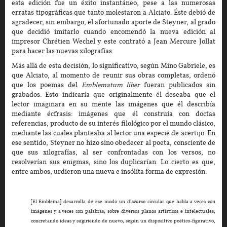
esta edición fue un éxito instantáneo, pese a las numerosas
erratas tipográficas que tanto molestaron a Alciato. Éste debió de
agradecer, sin embargo, el afortunado aporte de Steyner, al grado
que decidió imitarlo cuando encomendó la nueva edición al
impresor Chrétien Wechel y este contrató a Jean Mercure Jollat
para hacer las nuevas xilografías.
Más allá de esta decisión, lo significativo, según Mino Gabriele, es
que Alciato, al momento de reunir sus obras completas, ordenó
que los poemas del
Emblematum
liber
fueran publicados sin
grabados. Esto indicaría que originalmente él deseaba que el
lector imaginara en su mente las imágenes que él describía
mediante écfrasis: imágenes que él construía con doctas
referencias, producto de su interés filológico por el mundo clásico,
mediante las cuales planteaba al lector una especie de acertijo. En
ese sentido, Steyner no hizo sino obedecer al poeta, consciente de
que sus xilografías, al ser confrontadas con los versos, no
resolverían sus enigmas, sino los duplicarían. Lo cierto es que,
entre ambos, urdieron una nueva e insólita forma de expresión:
[El Emblema] desarrolla de ese modo un discurso circular que habla a veces con
imágenes y a veces con palabras, sobre diversos planos artísticos e intelectuales,
concretando ideas y sugiriendo de nuevo, según un dispositivo poético-figurativo,