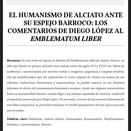
EL HUMANISMO DE ALCIATO ANTE
SU ESPEJO BARROCO:
LOS
COMENTARIOS DE DIEGO LÓPEZ AL
EMBLEMATUM LIBER
Resumen:
En este texto se expone la historia del Emblematum liber de Andrea Alciato, un
libro que fundó un género editorial muy exitoso entre los siglos XVI y XVIII: los “libros de
emblemas”, caracterizados por mezclar textos e imágenes, epigramas y exégesis eruditas.
Por las modificaciones que fue padeciendo el texto original de Alciato en manos de sus
editores, traductores, ilustradores y comentaristas, es posible rastrear en sus distintas
ediciones la deriva del pensamiento humanista europeo, desde sus orígenes renacentistas
hasta su metamorfosis barroca: cuando llegó a las colonias españolas de América, traducido
al español y comentado por Diego López. De ese modo, a través de los avatares editoriales de
este libro excepcional, se pretende visualizar el voluble pensamiento de una época marcada
por el cambio.
Palabras clave:
Emblemas, Andrea Alciato, Humanismo, Renacimiento, Neoplatonismo,
Reforma, Contrarreforma, Barroco.