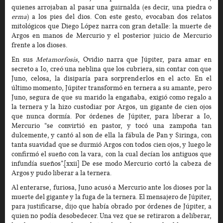
quienes arrojaban al pasar una guirnalda (es decir, una piedra o
erma
) a los pies del dios. Con este gesto, evocaban dos relatos
mitológicos que Diego López narra con gran detalle: la muerte de
Argos en manos de Mercurio y el posterior juicio de Mercurio
frente a los dioses.
En sus
Metamorfosis
, Ovidio narra que Júpiter, para amar en
secreto a Io, creó una neblina que los cubriera, sin contar con que
Juno, celosa, la disiparía para sorprenderlos en el acto. En el
último momento, Júpiter transformó en ternera a su amante, pero
Juno, segura de que su marido la engañaba, exigió como regalo a
la ternera y la hizo custodiar por Argos, un gigante de cien ojos
que nunca dormía. Por órdenes de Júpiter, para liberar a Io,
Mercurio “se convirtió en pastor, y tocó una zampoña tan
dulcemente, y cantó al son de ella la fábula de Pan y Siringa, con
tanta suavidad que se durmió Argos con todos cien ojos, y luego le
confirmó el sueño con la vara, con la cual decían los antiguos que
infundía sueños”.[xxii] De ese modo Mercurio cortó la cabeza de
Argos y pudo liberar a la ternera.
Al enterarse, furiosa, Juno acusó a Mercurio ante los dioses por la
muerte del gigante y la fuga de la ternera. El mensajero de Júpiter,
para justificarse, dijo que había obrado por órdenes de Júpiter, a
quien no podía desobedecer. Una vez que se retiraron a deliberar,