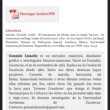
Descargar Archivo PDF
Literatura
Lizardo, Gonzalo. (2018). El humanismo de Alciato ante su espejo barroco: los
comentarios de Diego López al
Emblematum Liber. Revista Digital FILHA
. [en línea].
Diciembre. Número 19. Publicación bianual. Zacatecas, México: Universidad
Autónoma de Zacatecas. Disponible en: www.filha.com.mx. ISSN: 2594-0449.
Gonzalo Lizardo
es un narrador, ensayista, diseñador
gráfico e investigador literario mexicano. Nació en Fresnillo,
Zacatecas, el 19 de noviembre de 1965. Radica en la Ciudad de
Zacatecas desde 1980. Entre sus obras destacan Jaque
perpetuo, Corazón de mierda, Invocación de
Eloísa, Inmaculada tentación y otras fábulas crónicas, todas
ellas editadas por Era, entre otros. Ha ganado dos veces
la beca para "Jóvenes Creadores" que otorga el Fondo
Nacional para la Cultura y las Artes: en los períodos 1989-1990
y 1999-2000. Es docente investigador de la Universidad
Autónoma de Zacatecas.
Contacto: gonzalolizardo@gmail.com