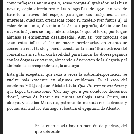
como reflejadas en un espejo, acaso porque el grabador, más bien
novato, copió directamente las xilografías de 1550, en vez de
hacerlo a través del espejo, para que sus imágenes, al ser
impresas, quedaran orientadas como su modelo (ver figura 4). El
color de su tinta, distinta a la de la tipografía, delata que las
nuevas imágenes se imprimieron después que el texto, por lo que
algunas se encuentran desalineadas. Aun así, por notorias que
sean estas fallas, el lector puede perdonarlas en cuanto se
concentra en el texto y puede constatar la sincrética destreza del
comentarista: su barroca habilidad para fundir los dioses paganos
con los dogmas cristianos, abusando a discreción de la alegoría y el
símbolo, la correspondencia, la analogía.
Esta gula exegética, que roza a veces la sobreinterpretación, se
vuelve más evidente en algunos emblemas. Es el caso del
emblema VIII,[xix] que Alciato tituló
Qua Dii vocant eundeum
y
que López traduce como “Que hay que ir por donde los dioses nos
dicen”, antes de hacer una curiosa analogía entre Cristo, sus
obispos y el dios Mercurio, patrono de mercaderes, ladrones y
poetas. Así traduce Santiago Sebastián el epigrama de Alciato:
En la encrucijada hay un montón de piedras, del
que sobresale