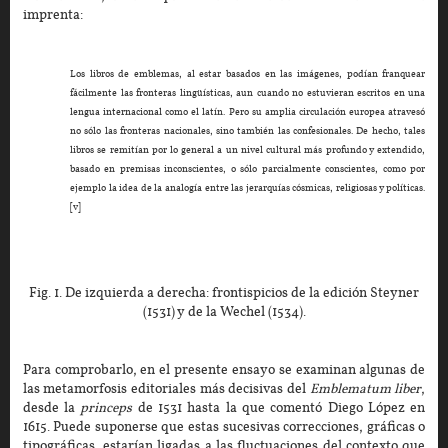
imprenta:
Los libros de emblemas, al estar basados en las imágenes, podían franquear
fácilmente las fronteras lingüísticas, aun cuando no estuvieran escritos en una
lengua internacional como el latín. Pero su amplia circulación europea atravesó
no sólo las fronteras nacionales, sino también las confesionales. De hecho, tales
libros se remitían por lo general a un nivel cultural más profundo y extendido,
basado en premisas inconscientes, o sólo parcialmente conscientes, como por
ejemplo la idea de la analogía entre las jerarquías cósmicas, religiosas y políticas.
[v]
Fig. 1. De izquierda a derecha: frontispicios de la edición Steyner
(1531) y de la Wechel (1534).
Para comprobarlo, en el presente ensayo se examinan algunas de
las metamorfosis editoriales más decisivas del
Emblematum liber
,
desde la
princeps
de 1531 hasta la que comentó Diego López en
1615. Puede suponerse que estas sucesivas correcciones, gráficas o
tipográficas, estarían ligadas a las fluctuaciones del contexto que