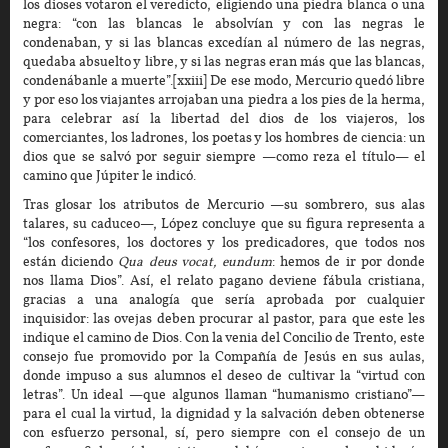
los dioses votaron el veredicto, eligiendo una piedra blanca o una
negra: “con las blancas le absolvían y con las negras le
condenaban, y si las blancas excedían al número de las negras,
quedaba absuelto y libre, y si las negras eran más que las blancas,
condenábanle a muerte”.[xxiii] De ese modo, Mercurio quedó libre
y por eso los viajantes arrojaban una piedra a los pies de la herma,
para celebrar así la libertad del dios de los viajeros, los
comerciantes, los ladrones, los poetas y los hombres de ciencia: un
dios que se salvó por seguir siempre —como reza el título— el
camino que Júpiter le indicó.
Tras glosar los atributos de Mercurio —su sombrero, sus alas
talares, su caduceo—, López concluye que su figura representa a
“los confesores, los doctores y los predicadores, que todos nos
están diciendo
Qua deus vocat, eundum
: hemos de ir por donde
nos llama Dios”. Así, el relato pagano deviene fábula cristiana,
gracias a una analogía que sería aprobada por cualquier
inquisidor: las ovejas deben procurar al pastor, para que este les
indique el camino de Dios. Con la venia del Concilio de Trento, este
consejo fue promovido por la Compañía de Jesús en sus aulas,
donde impuso a sus alumnos el deseo de cultivar la “virtud con
letras”. Un ideal —que algunos llaman “humanismo cristiano”—
para el cual la virtud, la dignidad y la salvación deben obtenerse
con esfuerzo personal, sí, pero siempre con el consejo de un