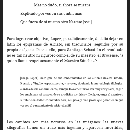
Mas no dudo, si ahora se mirara
Explicado por vos en sus emblemas
Que fuera de sí mismo otro Narciso.[xvii]
Para lograr ese objetivo, López, paradójicamente, decidió dejar en
latín los epigramas de Alciato, sin traducirlos, seguidos por su
propia exégesis. Pese a ello, para Santiago Sebastián el resultado
no es tan neutro ni riguroso como el de su maestro, el Brocense, “a
quien llama respetuosamente el Maestro Sánchez”:
[Diego López] Hace gala de sus conocimientos de los autores clásicos: Ovidio,
Horacio y Virgilio, especialmente, y, a veces, siguiendo la metodología filológica,
alardea de sus conocimientos, aunque los comentarios son muy desiguales, según
los emblemas. Al margen de su erudición histórica y filológica, carga el acento en
la intención didáctico-moralizadora, religiosa, y trae glosas que poco tienen que
ver con el pensamiento de Alciato.[xviii]
Los cambios son más notorios en las imágenes: las nuevas
xilografías tienen un trazo más ingenuo y aparecen invertidas,