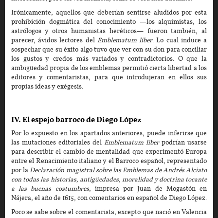
Irónicamente, aquellos que deberían sentirse aludidos por esta
prohibición dogmática del conocimiento —los alquimistas, los
astrólogos y otros humanistas heréticos— fueron también, al
parecer, ávidos lectores del
Emblematum liber
. Lo cual induce a
sospechar que su éxito algo tuvo que ver con su don para conciliar
los gustos y credos más variados y contradictorios. O que la
ambigüedad propia de los emblemas permitió cierta libertad a los
editores y comentaristas, para que introdujeran en ellos sus
propias ideas y exégesis.
IV. El espejo barroco de Diego López
Por lo expuesto en los apartados anteriores, puede inferirse que
las mutaciones editoriales del
Emblematum liber
podrían usarse
para describir el cambio de mentalidad que experimentó Europa
entre el Renacimiento italiano y el Barroco español, representado
por la
Declaración magistral sobre las Emblemas de Andrés Alciato
con todas las historias, antigüedades, moralidad y doctrina tocante
a las buenas costumbres
, impresa por Juan de Mogastón en
Nájera, el año de 1615, con comentarios en español de Diego López.
Poco se sabe sobre el comentarista, excepto que nació en Valencia