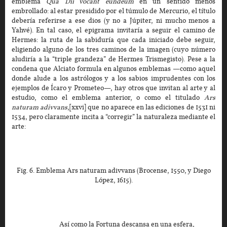
emblema
Qua Dii vocant eundeum
en un sentido menos
embrollado: al estar presidido por el túmulo de Mercurio, el título
debería referirse a ese dios (y no a Júpiter, ni mucho menos a
Yahvé). En tal caso, el epigrama invitaría a seguir el camino de
Hermes: la ruta de la sabiduría que cada iniciado debe seguir,
eligiendo alguno de los tres caminos de la imagen (cuyo número
aludiría a la “triple grandeza” de Hermes Trismegisto). Pese a la
condena que Alciato formula en algunos emblemas —como aquel
donde alude a los astrólogos y a los sabios imprudentes con los
ejemplos de Ícaro y Prometeo—, hay otros que invitan al arte y al
estudio, como el emblema anterior, o como el titulado
Ars
naturam adivvans
,[xxvi] que no aparece en las ediciones de 1531 ni
1534, pero claramente incita a “corregir” la naturaleza mediante el
arte:
Fig. 6. Emblema Ars naturam adivvans (Brocense, 1550, y Diego
López, 1615).
Así como la Fortuna descansa en una esfera,