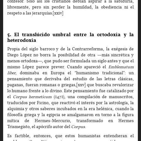
confesor. Solo así los cristianos debían aspirar a la sabiduría,
libremente, pero sin perder la humildad, la obediencia ni el
respeto a las jerarquías.[xxiv]
5. El translúcido umbral entre la ortodoxia y la
heterodoxia
Propia del siglo barroco y de la Contrarreforma, la exégesis de
Diego López no borra la posibilidad de otra —más sincrética y
menos ortodoxa—, que pudo ser formulada un siglo antes y que el
mismo López parece prever. Cuando apareció el
Emblematum
liber,
dominaba en Europa el “humanismo tradicional”: un
pensamiento que derivaba del estudio de las letras clásicas,
paganas, fueran romanas o griegas,[xxv] que buscaba revalorizar
lo humano frente a lo divino. Este pensamiento fue catalizado por
el
Corpus hermeticum
(1471), una compilación de manuscritos,
traducidos por Ficino, que reactivó el interés por la astrología, la
alquimia y otros saberes incubados en la era helénica, cuando la
filosofía griega y la egipcia se amalgamaron en torno a la figura
mítica de Hermes-Mercurio, transformado en Hermes
Trismegisto, el apócrifo autor del
Corpus
.
Es factible, entonces, que estos humanistas entendieran el