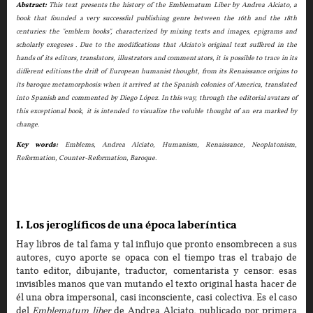
Abstract:
This text presents the history of the Emblematum Liber by Andrea Alciato, a
book that founded a very successful publishing genre between the 16th and the 18th
centuries: the "emblem books", characterized by mixing texts and images, epigrams and
scholarly exegeses . Due to the modifications that Alciato's original text suffered in the
hands of its editors, translators, illustrators and commentators, it is possible to trace in its
different editions the drift of European humanist thought, from its Renaissance origins to
its baroque metamorphosis: when it arrived at the Spanish colonies of America, translated
into Spanish and commented by Diego López. In this way, through the editorial avatars of
this exceptional book, it is intended to visualize the voluble thought of an era marked by
change.
Key words:
Emblems, Andrea Alciato, Humanism, Renaissance, Neoplatonism,
Reformation, Counter-Reformation, Baroque.
I. Los jeroglíficos de una época laberíntica
Hay libros de tal fama y tal influjo que pronto ensombrecen a sus
autores, cuyo aporte se opaca con el tiempo tras el trabajo de
tanto editor, dibujante, traductor, comentarista y censor: esas
invisibles manos que van mutando el texto original hasta hacer de
él una obra impersonal, casi inconsciente, casi colectiva. Es el caso
del
Emblematum liber
de Andrea Alciato, publicado por primera