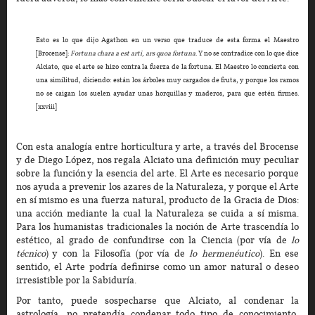
Esto es lo que dijo Agathon en un verso que traduce de esta forma el Maestro
[Brocense]:
Fortuna chara a est arti, ars quoa fortuna
. Y no se contradice con lo que dice
Alciato, que el arte se hizo contra la fuerza de la fortuna. El Maestro lo concierta con
una similitud, diciendo: están los árboles muy cargados de fruta, y porque los ramos
no se caigan los suelen ayudar unas horquillas y maderos, para que estén firmes.
[xxviii]
Con esta analogía entre horticultura y arte, a través del Brocense
y de Diego López, nos regala Alciato una definición muy peculiar
sobre la función y la esencia del arte. El Arte es necesario porque
nos ayuda a prevenir los azares de la Naturaleza, y porque el Arte
en sí mismo es una fuerza natural, producto de la Gracia de Dios:
una acción mediante la cual la Naturaleza se cuida a sí misma.
Para los humanistas tradicionales la noción de Arte trascendía lo
estético, al grado de confundirse con la Ciencia (por vía de
lo
técnico
) y con la Filosofía (por vía de
lo hermenéutico
). En ese
sentido, el Arte podría definirse como un amor natural o deseo
irresistible por la Sabiduría.
Por tanto, puede sospecharse que Alciato, al condenar la
astrología, no pretendía condenar todo tipo de conocimiento,