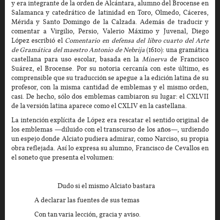
y era integrante de la orden de Alcántara, alumno del Brocense en
Salamanca y catedrático de latinidad en Toro, Olmedo, Cáceres,
Mérida y Santo Domingo de la Calzada. Además de traducir y
comentar a Virgilio, Persio, Valerio Máximo y Juvenal, Diego
López escribió el
Comentario en defensa del libro cuarto del Arte
de Gramática del maestro Antonio de Nebrija
(1610): una gramática
castellana para uso escolar, basada en la
Minerva
de Francisco
Suárez, el Brocense. Por su notoria cercanía con este último, es
comprensible que su traducción se apegue a la edición latina de su
profesor, con la misma cantidad de emblemas y el mismo orden,
casi. De hecho, sólo dos emblemas cambiaron su lugar: el CXLVII
de la versión latina aparece como el CXLIV en la castellana.
La intención explícita de López era rescatar el sentido original de
los emblemas —diluido con el transcurso de los años—, urdiendo
un espejo donde Alciato pudiera admirar, como Narciso, su propia
obra reflejada. Así lo expresa su alumno, Francisco de Cevallos en
el soneto que presenta el volumen:
Dudo si el mismo Alciato bastara
A declarar las fuentes de sus temas
Con tan varia lección, gracia y aviso.