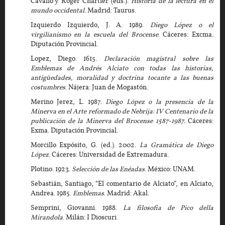
Cavallo y Roger Chartier (eds.).
Historia de la lectura en el
mundo occidental.
Madrid: Taurus.
Izquierdo Izquierdo, J. A. 1989.
Diego López o el
virgilianismo en la escuela del Brocense
. Cáceres: Excma.
Diputación Provincial.
Lopez, Diego. 1615.
Declaración magistral sobre las
Emblemas de Andrés Alciato con todas las historias,
antigüedades, moralidad y doctrina tocante a las buenas
costumbres
. Nájera: Juan de Mogastón.
Merino Jerez, L. 1987.
Diego López o la presencia de la
Minerva en el Arte reformado de Nebrija: IV Centenario de la
publicación de la Minerva del Brocense
1587-1987.
Cáceres:
Exma. Diputación Provincial.
Morcillo Expósito, G. (ed.). 2002.
La Gramática de Diego
López
. Cáceres: Universidad de Extremadura.
Plotino. 1923.
Selección de las Enéadas
. México: UNAM.
Sebastián, Santiago, “El comentario de Alciato”, en Alciato,
Andrea. 1985.
Emblemas
. Madrid: Akal.
Semprini, Giovanni. 1988.
La filosofia de Pico della
Mirandola
. Milán: I Dioscuri.