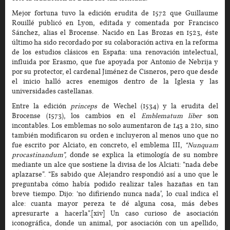
Mejor fortuna tuvo la edición erudita de 1572 que Guillaume
Rouillé publicó en Lyon, editada y comentada por Francisco
Sánchez, alias el Brocense. Nacido en Las Brozas en 1523, éste
último ha sido recordado por su colaboración activa en la reforma
de los estudios clásicos en España: una renovación intelectual,
influida por Erasmo, que fue apoyada por Antonio de Nebrija y
por su protector, el cardenal Jiménez de Cisneros, pero que desde
el inicio halló acres enemigos dentro de la Iglesia y las
universidades castellanas.
Entre la edición
princeps
de Wechel (1534) y la erudita del
Brocense (1573), los cambios en el
Emblematum liber
son
incontables. Los emblemas no solo aumentaron de 143 a 210, sino
también modificaron su orden e incluyeron al menos uno que no
fue escrito por Alciato, en concreto, el emblema III,
“Nunquam
procastinandum”,
donde se explica la etimología de su nombre
mediante un alce que sostiene la divisa de los Alciati: “nada debe
aplazarse”. “Es sabido que Alejandro respondió así a uno que le
preguntaba cómo había podido realizar tales hazañas en tan
breve tiempo. Dijo: ‘no difiriendo nunca nada’, lo cual indica el
alce: cuanta mayor pereza te dé alguna cosa, más debes
apresurarte a hacerla”.[xiv] Un caso curioso de asociación
iconográfica, donde un animal, por asociación con un apellido,