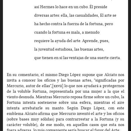
así Hermes lo hace en un cubo. Él preside
diversas artes: ella, las casualidades, El arte se
ha hecho contra la fuerza de la fortuna, pero
cuando la fortuna es mala, a menudo
requiere la ayuda del arte. Aprende, pues,
la juventud estudiosa, las buenas artes,
que tienen en sí las ventajas de una suerte cierta.
En su comentario, el mismo Diego López supone que Alciato nos
invita a conocer los oficios y las buenas artes, “significadas por
Mercurio, autor de ellas”,[xxvii] lo que nos ayudará a protegernos
de la voluble Fortuna, representada por una mujer a la que el
viento desnuda. Mientras Mercurio reposa firme sobre un cubo, la
Fortuna intenta sostenerse sobre una esfera, mientras el aire
intenta arrebatarle su manto. Según Diego López, con este
emblema Alciato afirma que Mercurio inventó el arte y los oficios
(sobre bases muy sólidas) para contrarrestar a la Fortuna (y su
carácter voluble), de ese modo, en aquellos casos que esta nos
fuera adversa, lo más conveniente sería buscar el favor del Arte: