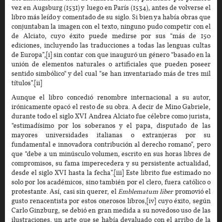
vez en Augsburg (1531) y luego en París (1534), antes de volverse el
libro más leído y comentado de su siglo. Si bien ya había obras que
conjuntaban la imagen con el texto, ninguno pudo competir con el
de Alciato, cuyo éxito puede medirse por sus “más de 150
ediciones, incluyendo las traducciones a todas las lenguas cultas
de Europa”,[i] sin contar con que inauguró un género “basado en la
unión de elementos naturales o artificiales que pueden poseer
sentido simbólico“ y del cual “se han inventariado más de tres mil
títulos”.[ii]
Aunque el libro concedió renombre internacional a su autor,
irónicamente opacó el resto de su obra. A decir de Mino Gabriele,
durante todo el siglo XVI Andrea Alciato fue célebre como jurista,
“estimadísimo por los soberanos y el papa, disputado de las
mayores universidades italianas o extranjeras por su
fundamental e innovadora contribución al derecho romano”, pero
que “debe a un minúsculo volumen, escrito en sus horas libres de
compromisos, su fama imperecedera y su persistente actualidad,
desde el siglo XVI hasta la fecha”.[iii] Este librito fue estimado no
solo por los académicos, sino también por el clero, fuera católico o
protestante. Así, casi sin querer, el
Emblematum liber
promovió el
gusto renacentista por estos onerosos libros,[iv] cuyo éxito, según
Carlo Ginzburg, se debió en gran medida a su novedoso uso de las
ilustraciones, un arte que se había devaluado con el arribo de la