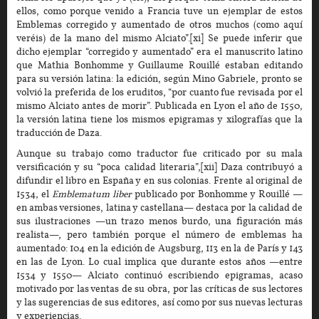
ellos, como porque venido a Francia tuve un ejemplar de estos
Emblemas corregido y aumentado de otros muchos (como aquí
veréis) de la mano del mismo Alciato”.[xi] Se puede inferir que
dicho ejemplar “corregido y aumentado” era el manuscrito latino
que Mathia Bonhomme y Guillaume Rouillé estaban editando
para su versión latina: la edición, según Mino Gabriele, pronto se
volvió la preferida de los eruditos, “por cuanto fue revisada por el
mismo Alciato antes de morir”. Publicada en Lyon el año de 1550,
la versión latina tiene los mismos epigramas y xilografías que la
traducción de Daza.
Aunque su trabajo como traductor fue criticado por su mala
versificación y su “poca calidad literaria”,[xii] Daza contribuyó a
difundir el libro en España y en sus colonias. Frente al original de
1534, el
Emblematum liber
publicado por Bonhomme y Rouillé —
en ambas versiones, latina y castellana— destaca por la calidad de
sus ilustraciones —un trazo menos burdo, una figuración más
realista—, pero también porque el número de emblemas ha
aumentado: 104 en la edición de Augsburg, 113 en la de París y 143
en las de Lyon. Lo cual implica que durante estos años —entre
1534 y 1550— Alciato continuó escribiendo epigramas, acaso
motivado por las ventas de su obra, por las críticas de sus lectores
y las sugerencias de sus editores, así como por sus nuevas lecturas
y experiencias.