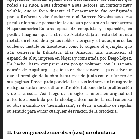
rodeó a su autor, a sus editores y a sus lectores: un contexto muy
voluble, que se forjó durante el Renacimiento, fue configurado
por la Reforma y dio fundamento al Barroco Novohispano, esa
peculiar forma de pensamiento que aún perdura en la neobarroca
Hispanoamérica.En una época de conquista y expansión, es
posible imaginar que la obra de Alciato viajó al resto del mundo
metida en el baúl de algunos nobles, clérigos y letrados, uno de los
cuales se instaló en Zacatecas, como lo sugiere el ejemplar que
aún conserva la Biblioteca Elías Amador: una traducción al
español de 1615, impresa en Nájera y comentada por Diego López.
De hecho, basta comparar este prolijo volumen con la escueta
edición de Augsburg —44 fojas en dieciseisavo—, para advertir
que el prestigio de la obra había crecido junto con el número de
sus páginas. Preocupado por deleitar a sus lectores sin transgredir
el dogma, cada nuevo editor enfrentó el abismo de la proliferación
y de la censura. Así, luego de un siglo, la intención original del
autor fue absorbida por la ideología dominante, la cual canonizó
su obra a cambio de “normalizarla”, es decir, a cambio de regular
su sentido para evitar cualquier desviación de la ortodoxia.
II. Los enigmas de una obra (casi) involuntaria