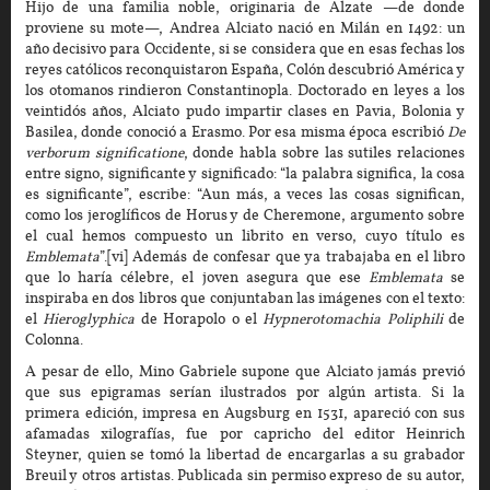
Hijo de una familia noble, originaria de Alzate —de donde
proviene su mote—, Andrea Alciato nació en Milán en 1492: un
año decisivo para Occidente, si se considera que en esas fechas los
reyes católicos reconquistaron España, Colón descubrió América y
los otomanos rindieron Constantinopla. Doctorado en leyes a los
veintidós años, Alciato pudo impartir clases en Pavia, Bolonia y
Basilea, donde conoció a Erasmo. Por esa misma época escribió
De
verborum significatione
, donde habla sobre las sutiles relaciones
entre signo, significante y significado: “la palabra significa, la cosa
es significante”, escribe: “Aun más, a veces las cosas significan,
como los jeroglíficos de Horus y de Cheremone, argumento sobre
el cual hemos compuesto un librito en verso, cuyo título es
Emblemata
”.[vi] Además de confesar que ya trabajaba en el libro
que lo haría célebre, el joven asegura que ese
Emblemata
se
inspiraba en dos libros que conjuntaban las imágenes con el texto:
el
Hieroglyphica
de Horapolo o el
Hypnerotomachia
Poliphili
de
Colonna.
A pesar de ello, Mino Gabriele supone que Alciato jamás previó
que sus epigramas serían ilustrados por algún artista. Si la
primera edición, impresa en Augsburg en 1531, apareció con sus
afamadas xilografías, fue por capricho del editor Heinrich
Steyner, quien se tomó la libertad de encargarlas a su grabador
Breuil y otros artistas. Publicada sin permiso expreso de su autor,