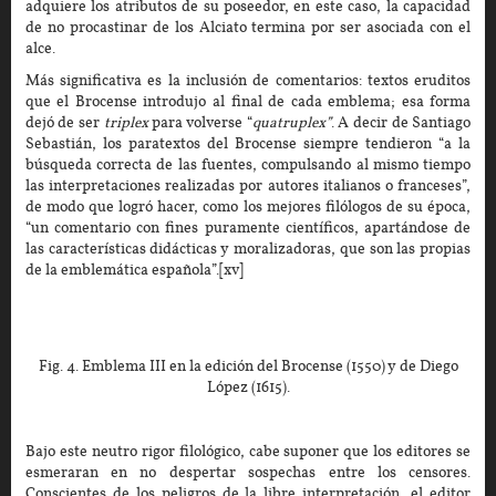
adquiere los atributos de su poseedor, en este caso, la capacidad
de no procastinar de los Alciato termina por ser asociada con el
alce.
Más significativa es la inclusión de comentarios: textos eruditos
que el Brocense introdujo al final de cada emblema; esa forma
dejó de ser
triplex
para volverse “
quatruplex”
. A decir de Santiago
Sebastián, los paratextos del Brocense siempre tendieron “a la
búsqueda correcta de las fuentes, compulsando al mismo tiempo
las interpretaciones realizadas por autores italianos o franceses”,
de modo que logró hacer, como los mejores filólogos de su época,
“un comentario con fines puramente científicos, apartándose de
las características didácticas y moralizadoras, que son las propias
de la emblemática española”.[xv]
Fig. 4. Emblema III en la edición del Brocense (1550) y de Diego
López (1615).
Bajo este neutro rigor filológico, cabe suponer que los editores se
esmeraran en no despertar sospechas entre los censores.
Conscientes de los peligros de la libre interpretación, el editor