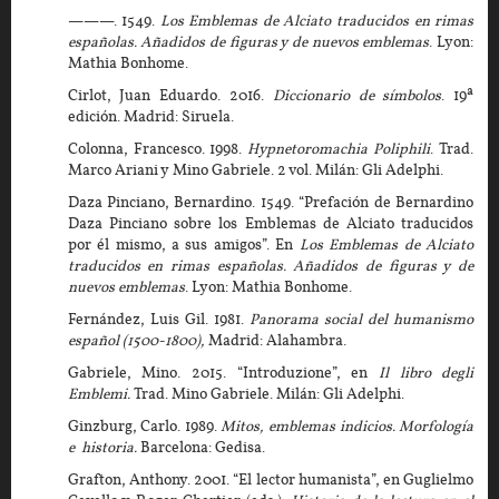
———. 1549.
Los Emblemas de Alciato traducidos en rimas
españolas. Añadidos de figuras y de nuevos emblemas
. Lyon:
Mathia Bonhome.
Cirlot, Juan Eduardo. 2016.
Diccionario de símbolos
. 19ª
edición. Madrid: Siruela.
Colonna, Francesco. 1998.
Hypnetoromachia Poliphili
. Trad.
Marco Ariani y Mino Gabriele. 2 vol. Milán: Gli Adelphi.
Daza Pinciano, Bernardino. 1549. “Prefación de Bernardino
Daza Pinciano sobre los Emblemas de Alciato traducidos
por él mismo, a sus amigos”. En
Los Emblemas de Alciato
traducidos en rimas españolas. Añadidos de figuras y de
nuevos emblemas
. Lyon: Mathia Bonhome.
Fernández, Luis Gil. 1981.
Panorama social del humanismo
español (1500-1800),
Madrid: Alahambra.
Gabriele, Mino. 2015. “Introduzione”, en
Il libro degli
Emblemi.
Trad. Mino Gabriele. Milán: Gli Adelphi.
Ginzburg, Carlo. 1989.
Mitos, emblemas indicios. Morfología
e historia.
Barcelona: Gedisa.
Grafton, Anthony. 2001. “El lector humanista”, en Guglielmo