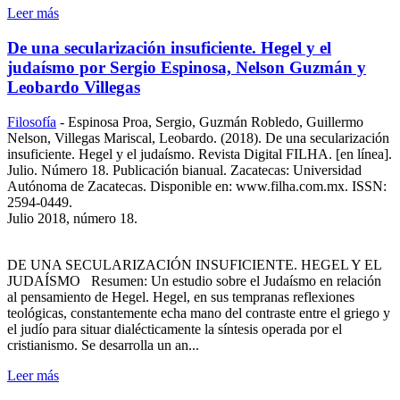
Leer más
De una secularización insuficiente. Hegel y el
judaísmo por Sergio Espinosa, Nelson Guzmán y
Leobardo Villegas
Filosofía
-
Espinosa Proa, Sergio, Guzmán Robledo, Guillermo
Nelson, Villegas Mariscal, Leobardo. (2018). De una secularización
insuficiente. Hegel y el judaísmo. Revista Digital FILHA. [en línea].
Julio. Número 18. Publicación bianual. Zacatecas: Universidad
Autónoma de Zacatecas. Disponible en: www.filha.com.mx. ISSN:
2594-0449.
Julio 2018, número 18.
DE UNA SECULARIZACIÓN INSUFICIENTE. HEGEL Y EL
JUDAÍSMO Resumen: Un estudio sobre el Judaísmo en relación
al pensamiento de Hegel. Hegel, en sus tempranas reflexiones
teológicas, constantemente echa mano del contraste entre el griego y
el judío para situar dialécticamente la síntesis operada por el
cristianismo. Se desarrolla un an...
Leer más