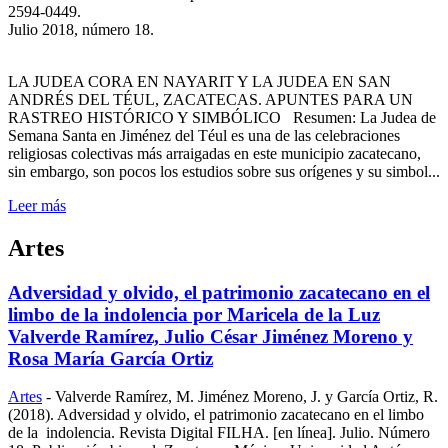
2594-0449.
Julio 2018, número 18.
LA JUDEA CORA EN NAYARIT Y LA JUDEA EN SAN
ANDRÉS DEL TÉUL, ZACATECAS. APUNTES PARA UN
RASTREO HISTÓRICO Y SIMBÓLICO Resumen: La Judea de
Semana Santa en Jiménez del Téul es una de las celebraciones
religiosas colectivas más arraigadas en este municipio zacatecano,
sin embargo, son pocos los estudios sobre sus orígenes y su simbol...
Leer más
Artes
Adversidad y olvido, el patrimonio zacatecano en el
limbo de la indolencia por Maricela de la Luz
Valverde Ramírez, Julio César Jiménez Moreno y
Rosa María García Ortiz
Artes
-
Valverde Ramírez, M. Jiménez Moreno, J. y García Ortiz, R.
(2018). Adversidad y olvido, el patrimonio zacatecano en el limbo
de la indolencia. Revista Digital FILHA. [en línea]. Julio. Número