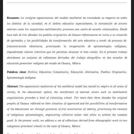
Resumen:
La vorágine expansionista del modelo neoliberal ha trasladado su emporio en todos
los ámbitos de la sociedad; en el ámbito educativo especialmente, la intromisión de actores
externos como los organismos multilaterales provocan una suerte de escuela colonizadora. Desde
hace más de tres décadas los pueblos originarios de Oaxaca reflexionaron en torno a su situación
de oprimidos y las posibilidades de transformación del acto educativo a través de procesos de
(re)construcción identitaria, priorizando la recuperación de epistemologías indígenas,
empoderando valores colectivos que les permitan alcanzar el bien común. En el presente trabajo
abordamos un conjunto de reflexiones derivadas del trabajo etnográfico en dos escuelas de
educación preescolar indígena del estado de Oaxaca, México.
Palabras clave:
Política Educativa Comunitaria, Educación Alternativa, Pueblos Originarios,
Epistemología Indígena.
Abstract:
The expansionist maelstrom of the neoliberal model has moved its empire in all areas of
society; In the educational sphere, the interference of external actors such as multilateral
organizations provokes a kind of colonizing school. For more than three decades the original
peoples of Oaxaca reflected on their situation of oppressed and the possibilities of transformation
of the educational act through processes of (re) construction of identity, prioritizing the recovery
of indigenous epistemologies, empowering collective values that allow to achieve the common
good. In the present work, we address a set of reflections derived from ethnographic work in two
indigenous preschool schools in the state of Oaxaca, Mexico