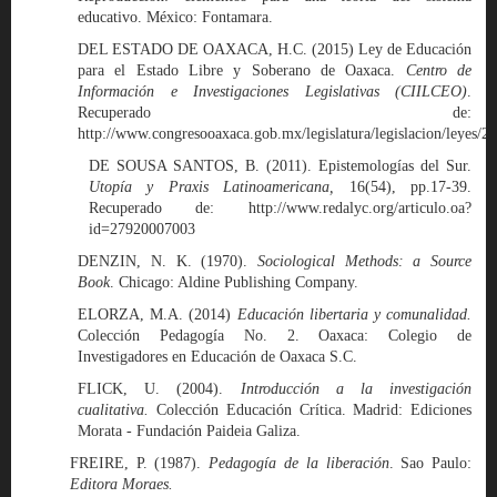
educativo. México: Fontamara.
DEL ESTADO DE OAXACA, H.C. (2015) Ley de Educación
para el Estado Libre y Soberano de Oaxaca.
Centro de
Información e Investigaciones Legislativas (CIILCEO)
.
Recuperado de:
http://www.congresooaxaca.gob.mx/legislatura/legislacion/leyes/2
DE SOUSA SANTOS, B. (2011). Epistemologías del Sur.
Utopía y Praxis Latinoamericana,
16(54), pp.17-39.
Recuperado de: http://www.redalyc.org/articulo.oa?
id=27920007003
DENZIN, N. K. (1970).
Sociological Methods: a Source
Book
. Chicago: Aldine Publishing Company.
ELORZA, M.A. (2014)
Educación libertaria y comunalidad.
Colección Pedagogía No. 2. Oaxaca: Colegio de
Investigadores en Educación de Oaxaca S.C.
FLICK, U. (2004).
Introducción a la investigación
cualitativa.
Colección Educación Crítica. Madrid: Ediciones
Morata - Fundación Paideia Galiza.
FREIRE, P. (1987).
Pedagogía de la liberación
. Sao Paulo:
Editora Moraes.