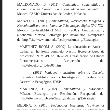
MALDONADO, B. (2011).
Comunidad, comunalidad y
colonialismo en Oaxaca. La nueva educación comunitaria
.
México: CSEIO-Universidad de Leiden, Holanda.
MANZO, C. (2011)
Comunalidad, Resistencia indígena y
Neocolonialismo en el Istmo de Tehuantepec Siglos XVI-XXI
.
México: Ce-Acatl.MARTINEZ, J. (2002). Comunalidad y
autonomía. México, Estrategia por Revolución. Recuperado
de: http://site.www.umb.edu/faculty/salzman_g/Estrategia/
MARTÍNEZ BOOM, A. (2009). La educación en América
Latina: un horizonte complejo
. Revista Iberoamericana de
Educación
. Núm. 49. pp. 163-179. Organización de Estados
Iberoamericanos. Recuperado de:
http://rieoei.org/rie49a06.htm
--------- (2012)
Verdades y mentiras sobre la Escuela.
Colombia: Instituto para la Investigación Educativa y el
Desarrollo Pedagógico, IDEP.
MARTÍNEZ, J. (2002).
Comunalidad y autonomía
.
México. Estrategia por Revolución. Recuperado de:
http://site.www.umb.edu/faculty/salzman_g/Estrategia/
MEDINA, P. (2015)
Pedagogías Insumisas. Movimientos