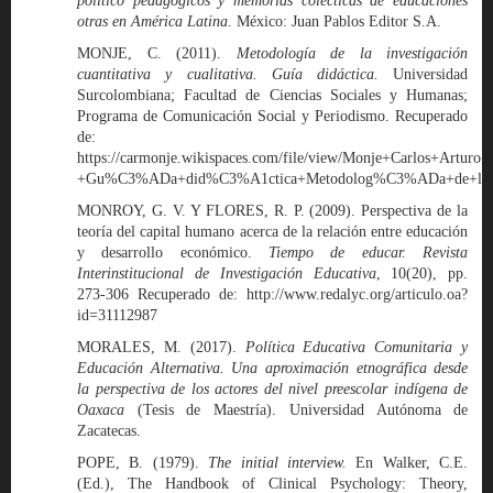
político pedagógicos y memorias colecticas de educaciones
otras en América Latina
. México: Juan Pablos Editor S.A.
MONJE, C. (2011).
Metodología de la investigación
cuantitativa y cualitativa. Guía didáctica.
Universidad
Surcolombiana; Facultad de Ciencias Sociales y Humanas;
Programa de Comunicación Social y Periodismo. Recuperado
de:
https://carmonje.wikispaces.com/file/view/Monje+Carlos+Arturo+
+Gu%C3%ADa+did%C3%A1ctica+Metodolog%C3%ADa+de+la+i
MONROY, G. V. Y FLORES, R. P. (2009). Perspectiva de la
teoría del capital humano acerca de la relación entre educación
y desarrollo económico.
Tiempo de educar. Revista
Interinstitucional de Investigación Educativa
, 10(20), pp.
273-306 Recuperado de: http://www.redalyc.org/articulo.oa?
id=31112987
MORALES, M. (2017).
Política Educativa Comunitaria y
Educación Alternativa. Una aproximación etnográfica desde
la perspectiva de los actores del nivel preescolar indígena de
Oaxaca
(Tesis de Maestría). Universidad Autónoma de
Zacatecas.
POPE, B. (1979).
The initial interview.
En Walker, C.E.
(Ed.), The Handbook of Clinical Psychology: Theory,