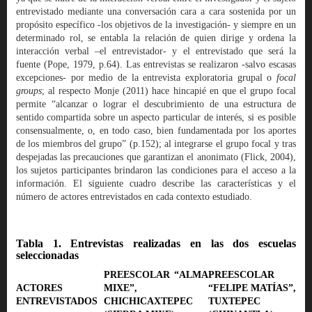
entrevistado mediante una conversación cara a cara sostenida por un
propósito específico -los objetivos de la investigación- y siempre en un
determinado rol, se entabla la relación de quien dirige y ordena la
interacción verbal –el entrevistador- y el entrevistado que será la
fuente (Pope, 1979, p.64). Las entrevistas se realizaron -salvo escasas
excepciones- por medio de la entrevista exploratoria grupal o
focal
groups
; al respecto Monje (2011) hace hincapié en que el grupo focal
permite “alcanzar o lograr el descubrimiento de una estructura de
sentido compartida sobre un aspecto particular de interés, si es posible
consensualmente, o, en todo caso, bien fundamentada por los aportes
de los miembros del grupo” (p.152); al integrarse el grupo focal y tras
despejadas las precauciones que garantizan el anonimato (Flick, 2004),
los sujetos participantes brindaron las condiciones para el acceso a la
información. El siguiente cuadro describe las características y el
número de actores entrevistados en cada contexto estudiado.
Tabla 1. Entrevistas realizadas en las dos escuelas
seleccionadas
PREESCOLAR “ALMA
PREESCOLAR
ACTORES
MIXE”,
“FELIPE MATÍAS”,
ENTREVISTADOS
CHICHICAXTEPEC
TUXTEPEC