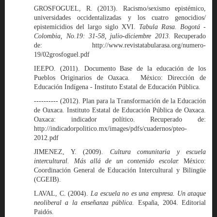
GROSFOGUEL, R. (2013). Racismo/sexismo epistémico,
universidades occidentalizadas y los cuatro genocidios/
epistemicidios del largo siglo XVI.
Tabula Rasa. Bogotá -
Colombia, No.19: 31-58, julio-diciembre 2013.
Recuperado
de: http://www.revistatabularasa.org/numero-
19/02grosfoguel.pdf
IEEPO. (2011). Documento Base de la educación de los
Pueblos Originarios de Oaxaca. México: Dirección de
Educación Indígena - Instituto Estatal de Educación Pública.
---------- (2012). Plan para la Transformación de la Educación
de Oaxaca. Instituto Estatal de Educación Pública de Oaxaca.
Oaxaca: indicador político. Recuperado de:
http://indicadorpolitico.mx/images/pdfs/cuadernos/pteo-
2012.pdf
JIMENEZ, Y. (2009).
Cultura comunitaria y escuela
intercultural. Más allá de un contenido escolar.
México:
Coordinación General de Educación Intercultural y Bilingüe
(CGEIB).
LAVAL, C. (2004).
La escuela no es una empresa. Un ataque
neoliberal a la enseñanza pública.
España, 2004. Editorial
Paidós.