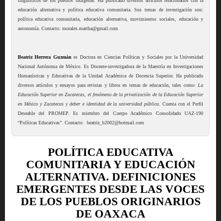
lingüísticos de los pueblos indígenas. Ha publicado diversos artículos relacionados con la
educación alternativa y política educativa comunitaria. Sus temas de investigación son:
política educativa comunitaria, educación alternativa, movimientos sociales, educación y
autonomía. Contacto: morales.martha@gmail.com
Beatriz Herrera Guzmán
es Doctora en Ciencias Políticas y Sociales por la Universidad
Nacional Autónoma de México. Es Docente-investigadora de la Maestría en Investigaciones
Humanísticas y Educativas de la Unidad Académica de Docencia Superior. Ha publicado
diversos artículos y ensayos para revistas y libros en temas de educación, tales como:
La
Educación Superior en Zacatecas,
el fenómeno de la privatización de la Educación Superior
en México y Zacatecas
y
deber e identidad de la universidad pública.
Cuenta con el Perfil
Deseable del PROMEP. Es miembro del Cuerpo Académico Consolidado UAZ-190
“Políticas Educativas”. Contacto: beatriz_b2002@hotmail.com
POLÍTICA EDUCATIVA
COMUNITARIA Y EDUCACIÓN
ALTERNATIVA. DEFINICIONES
EMERGENTES DESDE LAS VOCES
DE LOS PUEBLOS ORIGINARIOS
DE OAXACA