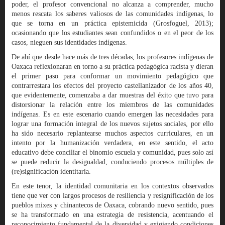
poder, el profesor convencional no alcanza a comprender, mucho
menos rescata los saberes valiosos de las comunidades indígenas, lo
que se torna en un práctica epistemicida (Grosfoguel, 2013);
ocasionando que los estudiantes sean confundidos o en el peor de los
casos, nieguen sus identidades indígenas.
De ahí que desde hace más de tres décadas, los profesores indígenas de
Oaxaca reflexionaran en torno a su práctica pedagógica racista y dieran
el primer paso para conformar un movimiento pedagógico que
contrarrestara los efectos del proyecto castellanizador de los años 40,
que evidentemente, comenzaba a dar muestras del éxito que tuvo para
distorsionar la relación entre los miembros de las comunidades
indígenas. Es en este escenario cuando emergen las necesidades para
lograr una formación integral de los nuevos sujetos sociales, por ello
ha sido necesario replantearse muchos aspectos curriculares, en un
intento por la humanización verdadera, en este sentido, el acto
educativo debe conciliar el binomio escuela y comunidad, pues solo así
se puede reducir la desigualdad, conduciendo procesos múltiples de
(re)significación identitaria.
En este tenor, la identidad comunitaria en los contextos observados
tiene que ver con largos procesos de resiliencia y resignificación de los
pueblos mixes y chinantecos de Oaxaca, cobrando nuevo sentido, pues
se ha transformado en una estrategia de resistencia, acentuando el
reconocimiento fundamental de la diversidad y exigiendo condiciones