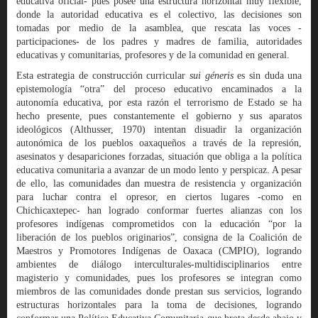
educativa oficial- pues posee una estructura horizontal muy flexible,
donde la autoridad educativa es el colectivo, las decisiones son
tomadas por medio de la asamblea, que rescata las voces -
participaciones- de los padres y madres de familia, autoridades
educativas y comunitarias, profesores y de la comunidad en general.
Esta estrategia de construcción curricular
sui géneris
es sin duda una
epistemología “otra” del proceso educativo encaminados a la
autonomía educativa, por esta razón el terrorismo de Estado se ha
hecho presente, pues constantemente el gobierno y sus aparatos
ideológicos (Althusser, 1970) intentan disuadir la organización
autonómica de los pueblos oaxaqueños a través de la represión,
asesinatos y desapariciones forzadas, situación que obliga a la política
educativa comunitaria a avanzar de un modo lento y perspicaz. A pesar
de ello, las comunidades dan muestra de resistencia y organización
para luchar contra el opresor, en ciertos lugares -como en
Chichicaxtepec- han logrado conformar fuertes alianzas con los
profesores indígenas comprometidos con la educación “por la
liberación de los pueblos originarios”, consigna de la Coalición de
Maestros y Promotores Indígenas de Oaxaca (CMPIO), logrando
ambientes de diálogo interculturales-multidisciplinarios entre
magisterio y comunidades, pues los profesores se integran como
miembros de las comunidades donde prestan sus servicios, logrando
estructuras horizontales para la toma de decisiones, logrando