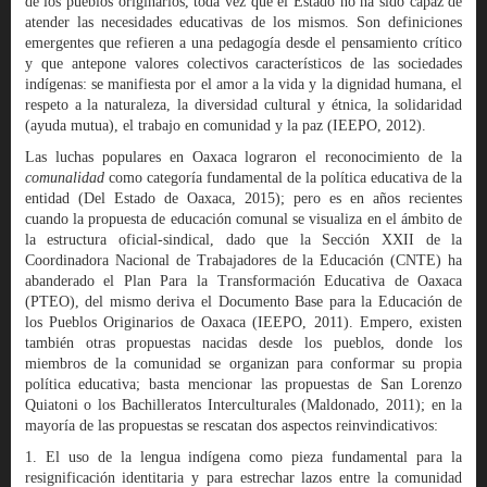
de los pueblos originarios, toda vez que el Estado no ha sido capaz de
atender las necesidades educativas de los mismos. Son definiciones
emergentes que refieren a una pedagogía desde el pensamiento crítico
y que antepone valores colectivos característicos de las sociedades
indígenas: se manifiesta por el amor a la vida y la dignidad humana, el
respeto a la naturaleza, la diversidad cultural y étnica, la solidaridad
(ayuda mutua), el trabajo en comunidad y la paz (IEEPO, 2012).
Las luchas populares en Oaxaca lograron el reconocimiento de la
comunalidad
como categoría fundamental de la política educativa de la
entidad (Del Estado de Oaxaca, 2015); pero es en años recientes
cuando la propuesta de educación comunal se visualiza en el ámbito de
la estructura oficial-sindical, dado que la Sección XXII de la
Coordinadora Nacional de Trabajadores de la Educación (CNTE) ha
abanderado el Plan Para la Transformación Educativa de Oaxaca
(PTEO), del mismo deriva el Documento Base para la Educación de
los Pueblos Originarios de Oaxaca (IEEPO, 2011). Empero, existen
también otras propuestas nacidas desde los pueblos, donde los
miembros de la comunidad se organizan para conformar su propia
política educativa; basta mencionar las propuestas de San Lorenzo
Quiatoni o los Bachilleratos Interculturales (Maldonado, 2011); en la
mayoría de las propuestas se rescatan dos aspectos reinvindicativos:
1. El uso de la lengua indígena como pieza fundamental para la
resignificación identitaria y para estrechar lazos entre la comunidad