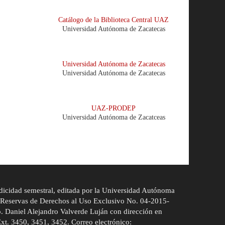
Catálogo de la Biblioteca Central UAZ
Universidad Autónoma de Zacatecas
Universidad Autónoma de Zacatecas
Universidad Autónoma de Zacatecas
UAZ-PRODEP
Universidad Autónoma de Zacatceas
odicidad semestral, editada por la Universidad Autónoma
. Reservas de Derechos al Uso Exclusivo No. 04-2015-
. Daniel Alejandro Valverde Luján con dirección en
xt. 3450, 3451, 3452. Correo electrónico: