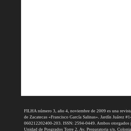
FILHA número 3, año 4, noviembre de 2009 es una revista d
de Zacatecas «Francisco García Salinas». Jardín Juárez 
060212202400-203. ISSN: 2594-0449. Ambos otorgados por 
Unidad de Posgrados Torre 2. Av. Preparatoria s/n. Coloni