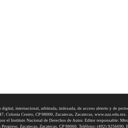
igital, internacional, arbitrada, indexada, de acceso abierto y de peri
#147, Colonia Centro, CP 98000, Zacatecas, Zacatecas, www.uaz.edu.mx
el Instituto Nacional de Derechos de Autor. Editor responsable: Mtro
a Progreso. Zacatecas, Zacatecas. CP 98060. Teléfono: (492) 9256690. E