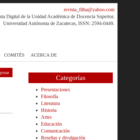
revista_filha@yahoo.com
sta Digital de la Unidad Académica de Docencia Superior,
Universidad Autónoma de Zacatecas, ISSN: 2594-0449.
COMITÉS
ACERCA DE
resar
Categorías
Presentaciones
Filosofía
Literatura
Historia
Artes
Educación
Comunicación
Reseñas y divulgación