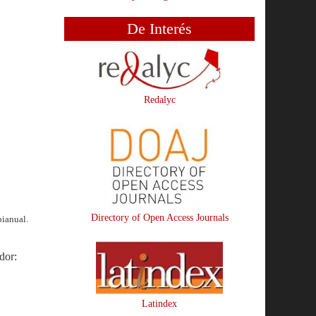
De Interés
Redalyc
Directory of Open Access Journals
ianual.
dor:
Latindex