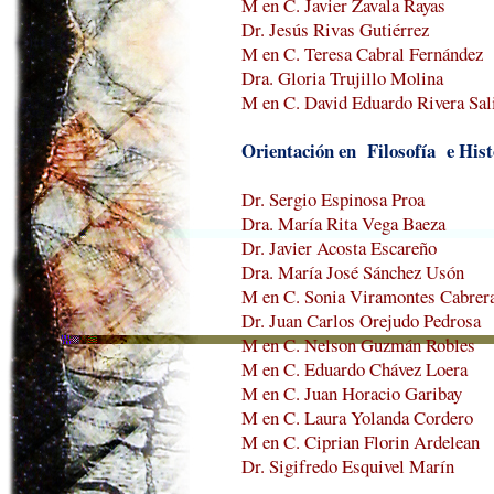
M en C. Javier Zavala Rayas
Dr. Jesús Rivas Gutiérrez
M en C. Teresa Cabral Fernández
Dra. Gloria Trujillo Molina
M en C. David Eduardo Rivera Sal
Orientación en
Filosofía
e Hist
Dr. Sergio Espinosa Proa
Dra. María Rita Vega Baeza
Dr. Javier Acosta
Escareño
Dra. María José Sánchez
Usón
M en C. Sonia
Viramontes
Cabrer
Dr. Juan Carlos Orejudo Pedrosa
M en C. Nelson Guzmán Robles
M en C. Eduardo Chávez Loera
M en C. Juan Horacio Garibay
M en C. Laura Yolanda Cordero
M en C.
Ciprian
Florin
Ardelean
Dr.
Sigifredo
Esquivel Marín