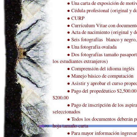
●
Una carta de exposición de moti
●
Cédula profesional (original y d
●
CURP
●
Currículum Vitae con document
●
Acta de nacimiento (original y d
●
Seis fotografías
blanco y negro,
●
Una fotografía ovalada
●
Dos fotografías tamaño pasaport
los estudiantes extranjeros)
●
Comprensión del idioma inglés
●
Manejo básico de computación
●
Asistir y aprobar el curso prope
●
Pago del propedéutico $2,500.00
$200.00
●
Pago de inscripción de los aspir
seleccionados
●
Todos los documentos deberán pr
hoja tamaño carta
●
Para mayor información ingresar