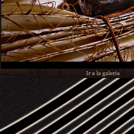
1
2
3
4
5
6
7
8
9
10