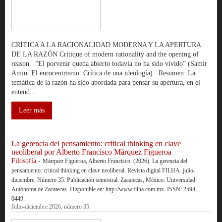
CRÍTICA A LA RACIONALIDAD MODERNA Y LA APERTURA
DE LA RAZÓN Critique of modern rationality and the opening of
reason “El porvenir queda abierto todavía no ha sido vivido” (Samir
Amin. El eurocentrismo. Crítica de una ideología) Resumen: La
temática de la razón ha sido abordada para pensar su apertura, en el
entend...
Leer más
La gerencia del pensamiento: critical thinking en clave
neoliberal por Alberto Francisco Márquez Figueroa
Filosofía
-
Márquez Figueroa, Alberto Francisco. (2026). La gerencia del
pensamiento: critical thinking en clave neoliberal. Revista digital FILHA. julio-
diciembre. Número 35. Publicación semestral. Zacatecas, México: Universidad
Autónoma de Zacatecas. Disponible en: http://www.filha.com.mx. ISSN: 2594-
0449.
Julio-diciembre 2026, número 35.